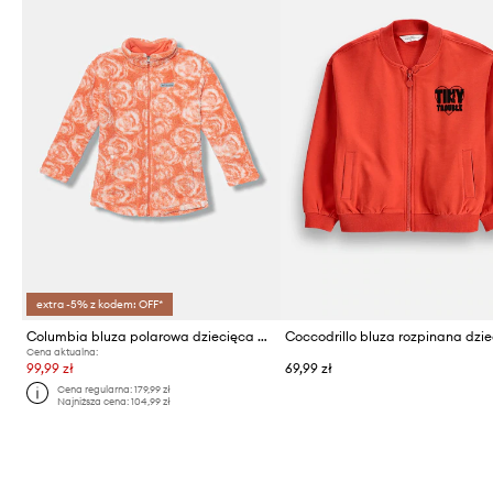
extra -5% z kodem: OFF*
Columbia bluza polarowa dziecięca West Bend
Cena aktualna:
99,99 zł
69,99 zł
Cena regularna:
179,99 zł
Najniższa cena:
104,99 zł