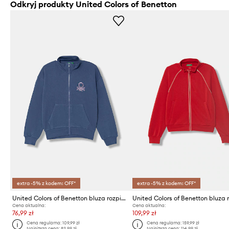
Odkryj produkty United Colors of Benetton
extra -5% z kodem: OFF*
extra -5% z kodem: OFF*
United Colors of Benetton bluza rozpinana dziecięca bawełniana
Cena aktualna:
Cena aktualna:
76,99 zł
109,99 zł
Cena regularna:
109,99 zł
Cena regularna:
159,99 zł
Najniższa cena:
82,99 zł
Najniższa cena:
114,99 zł