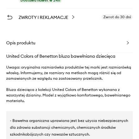
Dostawa nawet w 24h
ZWROTY I REKLAMACJE
Zwrot do 30 dni
Opis produktu
United Colors of Benetton bluza bawełniana dziecięca
Uwaga: oryginalna rozmiarówka produktów tej marki jest rozmiarówką
włoską. Informujemy, że rozmiary na metkach mogą różnić się od
zamawianych ze względu na zastosowany przelicznik.
Bluza dziecięca z kolekcji United Colors of Benetton wykonana z
wzorzystej dzianiny. Model z wyjątkowo komfortowego, bawełnianego
materiału.
- Bawełna organiczna uprawiana jest bez użycia niebezpiecznych
dla zdrowia substancji chemicznych, chemicznych środków
szkodnikobójczych czy nawozów sztucznych.