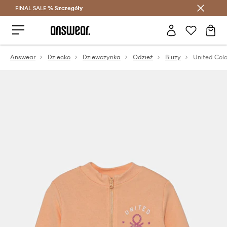
FINAL SALE %
Szczegóły
Oszczędzaj z Answear Club >
Answear
Dziecko
Dziewczynka
Odzież
Bluzy