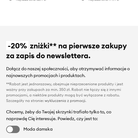
-20%
zniżki** na pierwsze zakupy
za zapis do newslettera.
Dołącz do naszej społeczności, aby otrzymywać informacje o
najnowszych promocjach i produktach.
**Rabat jest jednorazowy, obejmuje nieprzecenione produkty i jest
ważny przy zakupach za min. 350 zł. Rabat nie łączy się z innymi
promocjami, a niektóre produkty mogą być wyłączone z rabatu.
Szczegóły na stronie:
wykluczenia z promocji
.
Chcemy, żeby do Twojej skrzynki trafiało tylko to, co
naprawdę Cię interesuje. Powiedz, czy jest to:
Moda damska