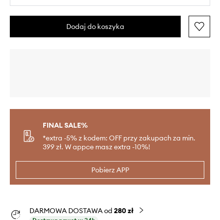
Dodaj do koszyka
FINAL SALE%
*extra -5% z kodem: OFF przy zakupach za min.
399 zł. W appce masz extra -10%!
Pobierz APP
DARMOWA DOSTAWA od
280 zł