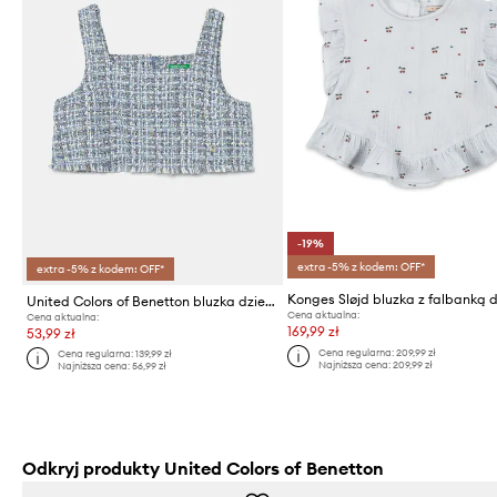
-19%
extra -5% z kodem: OFF*
extra -5% z kodem: OFF*
United Colors of Benetton bluzka dziecięca
Cena aktualna:
Cena aktualna:
169,99 zł
53,99 zł
Cena regularna:
209,99 zł
Cena regularna:
139,99 zł
Najniższa cena:
209,99 zł
Najniższa cena:
56,99 zł
Odkryj produkty United Colors of Benetton