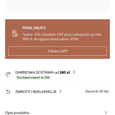
FINAL SALE%
*extra -5% z kodem: OFF przy zakupach za min.
399 zł. W appce masz extra -10%!
Pobierz APP
DARMOWA DOSTAWA od
280 zł
Dostawa nawet w 24h
ZWROTY I REKLAMACJE
Zwrot do 30 dni
Opis produktu