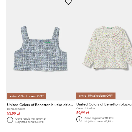
extra -5% z kodem: OFF*
extra -5% z kodem: OFF*
United Colors of Benetton bluzka dziecięca
Cena aktualna:
Cena aktualna:
59,99 zł
53,99 zł
Cena regularna:
119,99 zł
Cena regularna:
139,99 zł
Najniższa cena:
63,99 zł
Najniższa cena:
56,99 zł