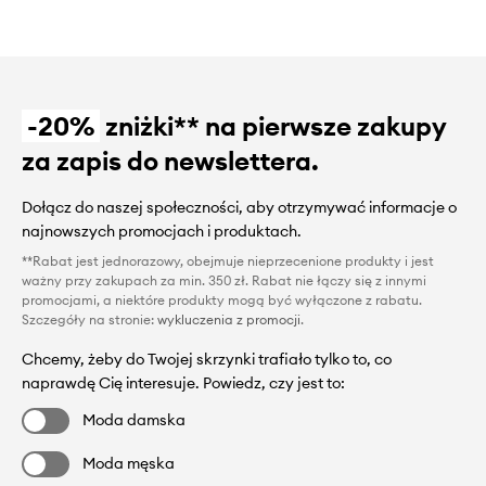
-20%
zniżki** na pierwsze zakupy
za zapis do newslettera.
Dołącz do naszej społeczności, aby otrzymywać informacje o
najnowszych promocjach i produktach.
**Rabat jest jednorazowy, obejmuje nieprzecenione produkty i jest
ważny przy zakupach za min. 350 zł. Rabat nie łączy się z innymi
promocjami, a niektóre produkty mogą być wyłączone z rabatu.
Szczegóły na stronie:
wykluczenia z promocji
.
Chcemy, żeby do Twojej skrzynki trafiało tylko to, co
naprawdę Cię interesuje. Powiedz, czy jest to:
Moda damska
Moda męska