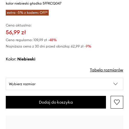
kolor niebieski gładka 5FFKCQ047
extra -5% z kodem: OFF*
Cena aktualna:
56,99 zł
Cena regularna:
109,99 zł
-48%
Najniższa cena z 30 dni przed obniżką:
62,99 zł
 -9%
Kolor:
niebieski
Tabela rozmiarów
Wybierz rozmiar
Dodaj do koszyka