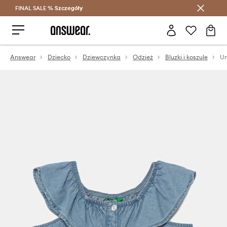
FINAL SALE %
Szczegóły
Oszczędzaj z Answear Club >
Answear
Dziecko
Dziewczynka
Odzież
Bluzki i koszule