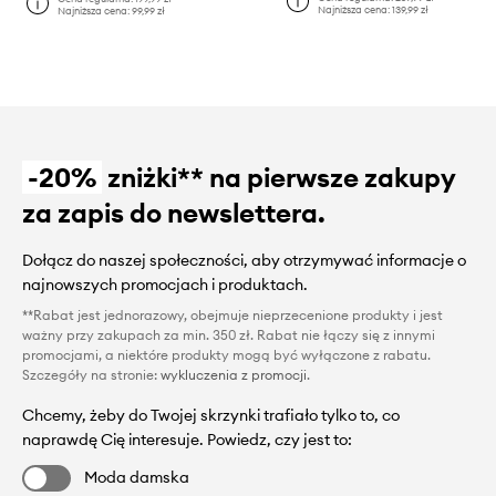
Najniższa cena:
139,99 zł
Najniższa cena:
99,99 zł
-20%
zniżki** na pierwsze zakupy
za zapis do newslettera.
Dołącz do naszej społeczności, aby otrzymywać informacje o
najnowszych promocjach i produktach.
**Rabat jest jednorazowy, obejmuje nieprzecenione produkty i jest
ważny przy zakupach za min. 350 zł. Rabat nie łączy się z innymi
promocjami, a niektóre produkty mogą być wyłączone z rabatu.
Szczegóły na stronie:
wykluczenia z promocji
.
Chcemy, żeby do Twojej skrzynki trafiało tylko to, co
naprawdę Cię interesuje. Powiedz, czy jest to:
Moda damska