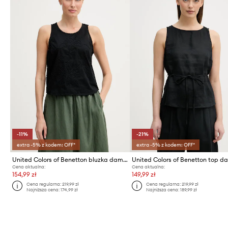
-11%
-21%
extra -5% z kodem: OFF*
extra -5% z kodem: OFF*
United Colors of Benetton bluzka damska bawełniana
Cena aktualna:
Cena aktualna:
154,99 zł
149,99 zł
Cena regularna:
219,99 zł
Cena regularna:
219,99 zł
Najniższa cena:
174,99 zł
Najniższa cena:
189,99 zł