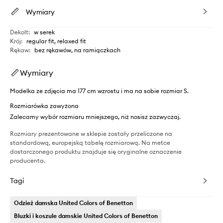
Wymiary
Dekolt
:
w serek
Krój
:
regular fit, relaxed fit
Rękaw
:
bez rękawów, na ramiączkach
Wymiary
Modelka ze zdjęcia ma 177 cm wzrostu i ma na sobie rozmiar S.
Rozmiarówka zawyżona
Zalecamy wybór rozmiaru mniejszego, niż nosisz zazwyczaj.
Rozmiary prezentowane w sklepie zostały przeliczone na
standardową, europejską tabelę rozmiarową. Na metce
dostarczonego produktu znajduje się oryginalne oznaczenie
producenta.
Tagi
Odzież damska United Colors of Benetton
Bluzki i koszule damskie United Colors of Benetton