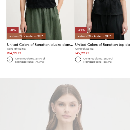
-11%
-21%
extra -5% z kodem: OFF*
extra -5% z kodem: OFF*
United Colors of Benetton bluzka damska bawełniana
Cena aktualna:
Cena aktualna:
154,99 zł
149,99 zł
Cena regularna:
219,99 zł
Cena regularna:
219,99 zł
Najniższa cena:
174,99 zł
Najniższa cena:
189,99 zł