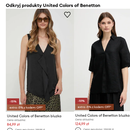
Odkryj produkty United Colors of Benetton
-10%
-15%
extra -5% z kodem: OFF*
extra -5% z kodem: OFF*
United Colors of Benetton bluzka
Cena aktualna:
Cena aktualna:
124,99 zł
84,99 zł
Cena regularna:
259,99 zł
Cena regularna:
199,99 zł