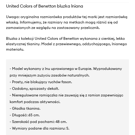
United Colors of Benetton bluzka lniana
Uwaga: oryginalna rozmiarówka produktów tej marki jest rozmiarówką
włoską. Informujemy, że rozmiary na metkach mogą różnić się od
zamawianych ze względu na zastosowany przelicznik.
Bluzka z kolekcji United Colors of Benetton wykonana z cienkiej, lekko
elastycznej tkaniny. Model z przewiewnego, oddychającego, lnianego
materiału.
- Model wykonany z lnu uprawianego w Europie. Wyprodukowany
przy mniejszym zużyciu zasobów naturalnych.
- Prosty, nie blokujący ruchów fason.
- Ozdobny, spiczasty dekolt.
- Nieregulowane ramiączka nie zsuwają się z ramion zapewniając
komfort podczas aktywności.
- Gładka tkanina.
- Długość: 65 cm.
- Szerokość pod pachami: 48 cm.
- Wymiary podane dla rozmiaru: S.