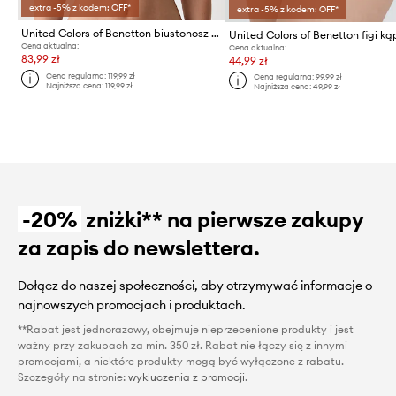
extra -5% z kodem: OFF*
extra -5% z kodem: OFF*
United Colors of Benetton biustonosz kąpielowy damski
Cena aktualna:
Cena aktualna:
83,99 zł
44,99 zł
Cena regularna:
119,99 zł
Cena regularna:
99,99 zł
Najniższa cena:
119,99 zł
Najniższa cena:
49,99 zł
-20%
zniżki** na pierwsze zakupy
za zapis do newslettera.
Dołącz do naszej społeczności, aby otrzymywać informacje o
najnowszych promocjach i produktach.
**Rabat jest jednorazowy, obejmuje nieprzecenione produkty i jest
ważny przy zakupach za min. 350 zł. Rabat nie łączy się z innymi
promocjami, a niektóre produkty mogą być wyłączone z rabatu.
Szczegóły na stronie:
wykluczenia z promocji
.