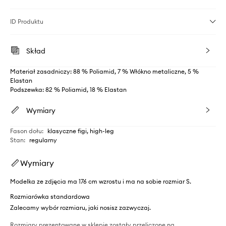
ID Produktu
Skład
Materiał zasadniczy: 88 % Poliamid, 7 % Włókno metaliczne, 5 %
Elastan
Podszewka: 82 % Poliamid, 18 % Elastan
Wymiary
Fason dołu
:
klasyczne figi, high-leg
Stan
:
regularny
Wymiary
Modelka ze zdjęcia ma 176 cm wzrostu i ma na sobie rozmiar S.
Rozmiarówka standardowa
Zalecamy wybór rozmiaru, jaki nosisz zazwyczaj.
Rozmiary prezentowane w sklepie zostały przeliczone na