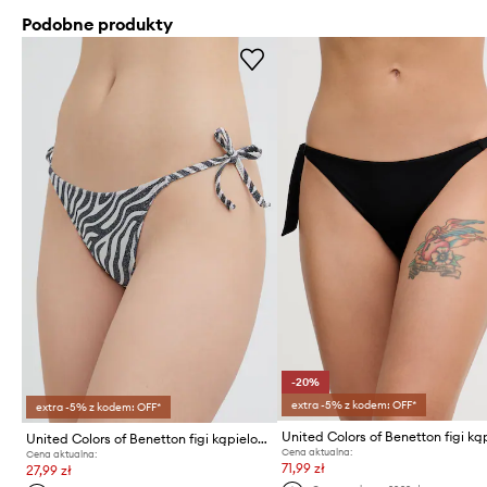
Podobne produkty
-20%
extra -5% z kodem: OFF*
extra -5% z kodem: OFF*
United Colors of Benetton figi kąpielowe
Cena aktualna:
Cena aktualna:
71,99 zł
27,99 zł