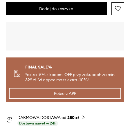
Dodaj do koszyka
FINAL SALE%
*extra -5% z kodem: OFF przy zakupach za min.
399 zł. W appce masz extra -10%!
Pobierz APP
DARMOWA DOSTAWA od
280 zł
Dostawa nawet w 24h