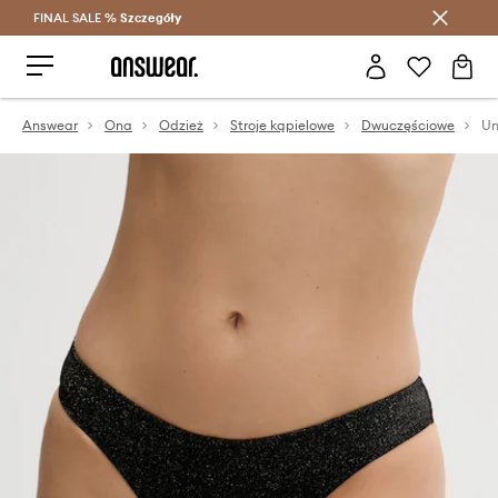
FINAL SALE %
Szczegóły
Oszczędzaj z Answear Club >
Answear
Ona
Odzież
Stroje kąpielowe
Dwuczęściowe