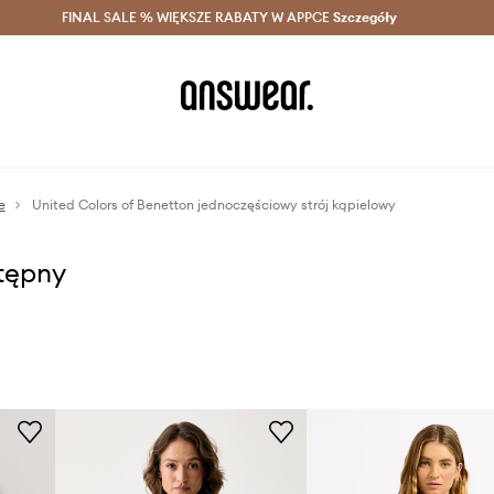
szczędzaj z Answear Club >
FINAL SALE % WIĘKSZE RABATY W APPCE
Dostawa nawet w 24h >
Szczegóły
News
e
United Colors of Benetton jednoczęściowy strój kąpielowy
stępny