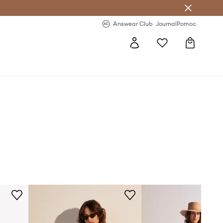
letter >
Regularne nowości >
Answear Club
Journal
Pomoc