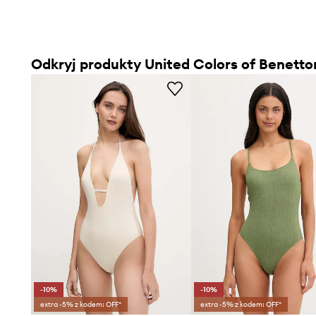
Odkryj produkty United Colors of Benetto
-10%
-10%
extra -5% z kodem: OFF*
extra -5% z kodem: OFF*