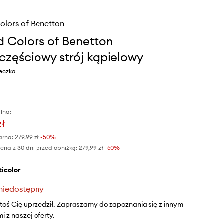
olors of Benetton
d Colors of Benetton
częściowy strój kąpielowy
eczka
lna:
zł
arna:
279,99 zł
-50%
ena z 30 dni przed obniżką:
279,99 zł
 -50%
lticolor
niedostępny
ktoś Cię uprzedził. Zapraszamy do zapoznania się z innymi
 z naszej oferty.