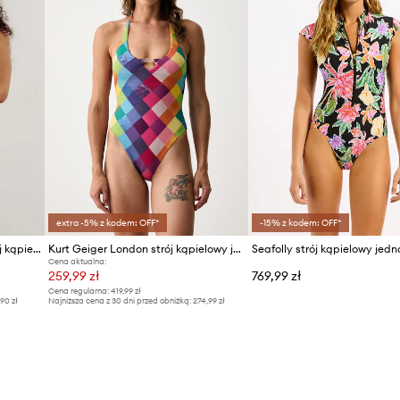
extra -5% z kodem: OFF*
-15% z kodem: OFF*
Medicine jednoczęściowy strój kąpielowy
Kurt Geiger London strój kąpielowy jednoczęściowy damski
Cena aktualna:
259,99 zł
769,99 zł
Cena regularna:
419,99 zł
,90 zł
Najniższa cena z 30 dni przed obniżką:
274,99 zł