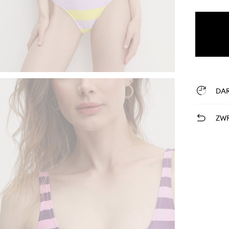
DA
ZWR