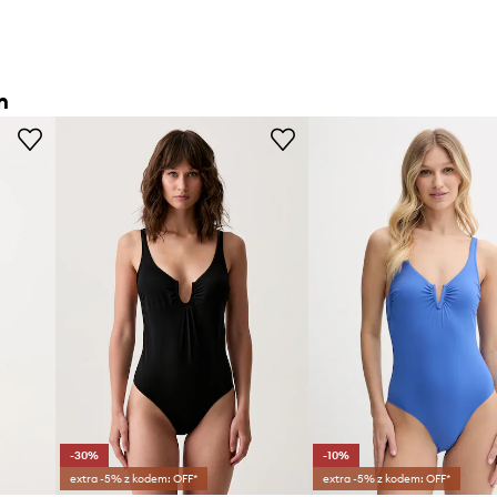
n
-30%
-10%
extra -5% z kodem: OFF*
extra -5% z kodem: OFF*