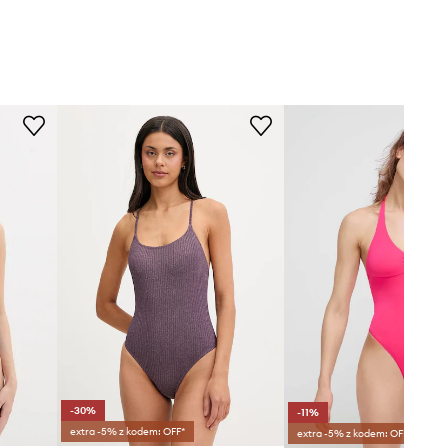
-30%
-11%
extra -5% z kodem: OFF*
extra -5% z kodem: OFF*