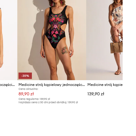
-35%
Seafolly strój kąpielowy jednoczęściowy damski Zip Front
Medicine strój kąpielowy jednoczęściowy damski
Cena aktualna:
89,90 zł
139,90 zł
Cena regularna:
139,90 zł
Najniższa cena z 30 dni przed obniżką:
139,90 zł