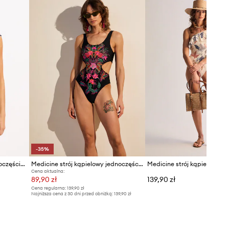
zostały przeliczone na standardową,
europejską tabelę rozmiarową. Na
metce dostarczonego produktu
znajduje się oryginalne oznaczenie
producenta.
Tabela rozmiarów
DANE TECHNICZNE
Usztywnienie miseczki
:
bez
usztywnienia
-35%
Seafolly strój kąpielowy jednoczęściowy damski Zip Front
Medicine strój kąpielowy jednoczęściowy damski
Cena aktualna:
89,90 zł
139,90 zł
Cena regularna:
139,90 zł
Najniższa cena z 30 dni przed obniżką:
139,90 zł