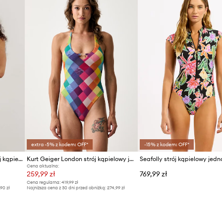
extra -5% z kodem: OFF*
-15% z kodem: OFF*
Medicine jednoczęściowy strój kąpielowy
Kurt Geiger London strój kąpielowy jednoczęściowy damski
Cena aktualna:
259,99 zł
769,99 zł
Cena regularna:
419,99 zł
,90 zł
Najniższa cena z 30 dni przed obniżką:
274,99 zł