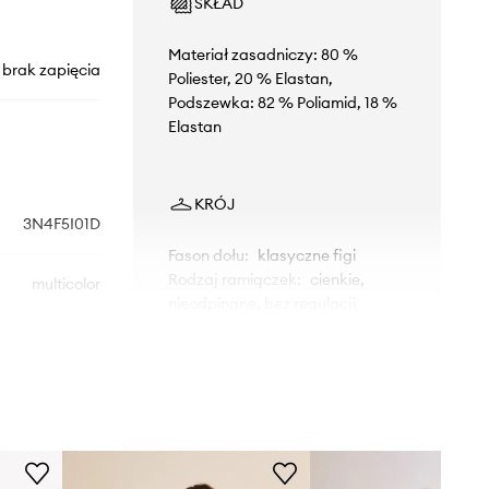
SKŁAD
Materiał zasadniczy: 80 %
brak zapięcia
Poliester, 20 % Elastan,
Podszewka: 82 % Poliamid, 18 %
Elastan
KRÓJ
3N4F5I01D
Fason dołu
:
klasyczne figi
Rodzaj ramiączek
:
cienkie,
multicolor
nieodpinane, bez regulacji
Stan
:
regularny
nited Colors of
Fiszbiny
:
tak, nie
Benetton
WYMIARY
Rozmiary prezentowane w sklepie