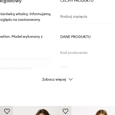
 kąpielowy
CECHY PRODUKTU
miarówką włoską. Informujemy,
Rodzaj zapięcia
 względu na zastosowany
enetton. Model wykonany z
DANE PRODUKTU
Kod producenta
Kolor
stancji chemicznych
lany, formaldehyd czy
Zobacz więcej
Marka
U
pinanych bądź zbyt długich
tów zapewnia pełną
Producent
ksza krycie i daje
ID Produktu