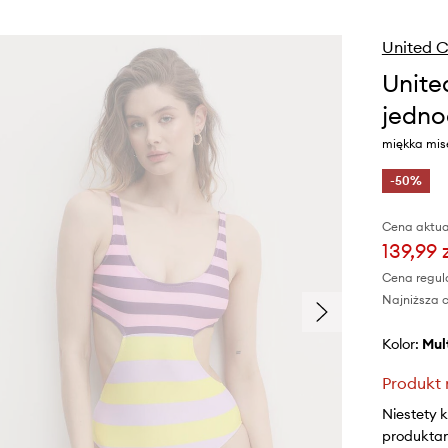
United C
Unite
jedno
miękka mis
-50%
Cena aktua
139,99 
Cena regul
Najniższa c
Kolor:
mu
Produkt 
Niestety 
produktami