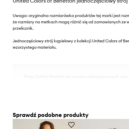
United Colors of Benetton jednoczęściowy strój
Uwaga: oryginalna rozmiarówka produktów tej marki jest roz
że rozmiary na metkach mogą różnić się od zamawianych ze
przelicznik.
Jednoczęściowy strój kąpielowy z kolekcji United Colors of B
wzorzystego materiału.
- Dress Safely! Produkt nie zawiera niebezpiecznych sub
(takich, jak kancerogenne czy alergizujące barwniki, fta
metale ciężkie).
- Dress Safely! Produkt nie zawiera niebezpiecznych, od
elementów.
- Miękka miseczka bez fiszbin i innych twardych elemen
Sprawdź podobne produkty
wygodę użytkowania.
- Nieregulowane, nieodpinane ramiączka.
- Dodatkowa warstwa materiału w postaci podszewki zwię