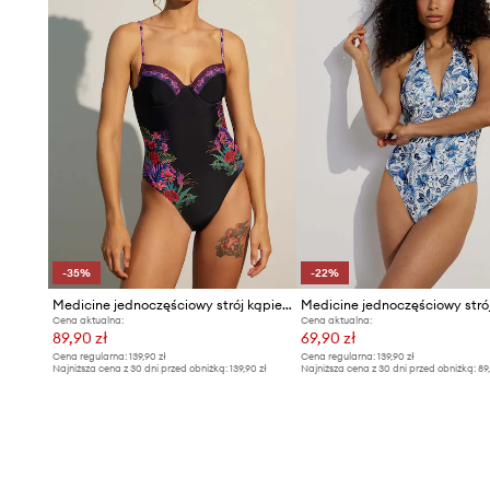
-35%
-22%
Medicine jednoczęściowy strój kąpielowy
Cena aktualna:
Cena aktualna:
89,90 zł
69,90 zł
Cena regularna:
139,90 zł
Cena regularna:
139,90 zł
Najniższa cena z 30 dni przed obniżką:
139,90 zł
Najniższa cena z 30 dni przed obniżką:
89