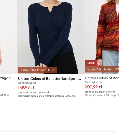
-10%
extra -5% z kodem: OFF*
extra -5% z kodem: OFF*
United Colors of Benetton kardigan damski bawełniany
United Colors of Benetton kardigan bawełniany
Cena aktualna:
Cena aktualna:
209,99 zł
189,99 zł
Cena regularna:
419,99 zł
Cena regularna:
259,99 zł
39,99 zł
Najniższa cena z 30 dni przed obniżką
Najniższa cena z 30 dni przed obniżką:
209,99 zł