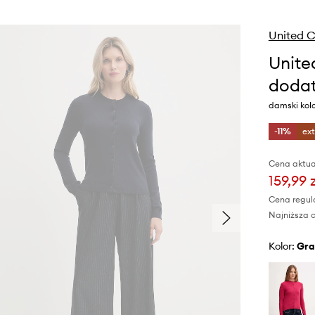
United C
Unite
dodat
damski kol
-11%
ex
Cena aktua
159,99 
Cena regul
Najniższa c
Kolor:
gr