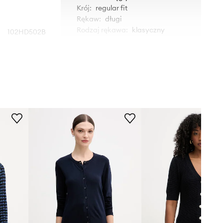
Krój
:
regular fit
Rękaw
:
długi
Rodzaj rękawa
:
klasyczny
102HD502B
granatowy
WYMIARY
nited Colors of
Modelka ze zdjęcia ma 177 cm
Benetton
wzrostu i ma na sobie rozmiar S.
Rozmiarówka standardowa
Zalecamy wybór rozmiaru, jaki nosisz
zazwyczaj.
Rozmiary prezentowane w sklepie
zostały przeliczone na standardową,
europejską tabelę rozmiarową. Na
metce dostarczonego produktu
znajduje się oryginalne oznaczenie
producenta.
Tabela rozmiarów