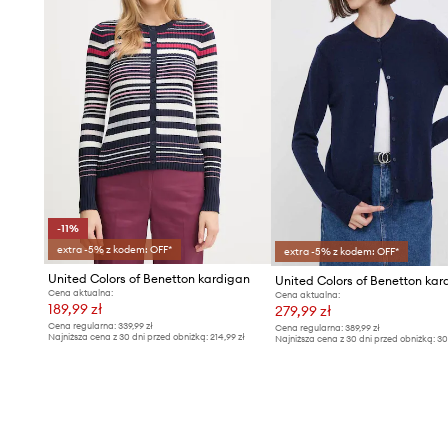
-11%
extra -5% z kodem: OFF*
extra -5% z kodem: OFF*
United Colors of Benetton kardigan
Cena aktualna:
Cena aktualna:
189,99 zł
279,99 zł
Cena regularna:
339,99 zł
Cena regularna:
389,99 zł
Najniższa cena z 30 dni przed obniżką:
214,99 zł
Najniższa cena z 30 dni przed obniżką:
30