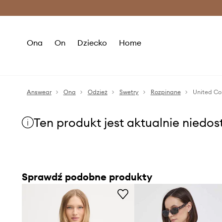
Premium Fashion Benefits >
O
Ona
On
Dziecko
Home
Answear
Ona
Odzież
Swetry
Rozpinane
United Co
Ten produkt jest aktualnie niedo
Sprawdź podobne produkty