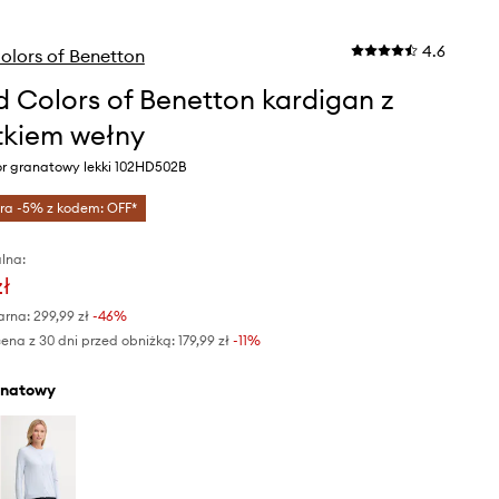
4.6
olors of Benetton
d Colors of Benetton kardigan z
kiem wełny
or granatowy lekki 102HD502B
tra -5% z kodem: OFF*
lna:
zł
arna:
299,99 zł
-46%
ena z 30 dni przed obniżką:
179,99 zł
 -11%
anatowy