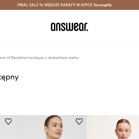
szczędzaj z Answear Club >
FINAL SALE % WIĘKSZE RABATY W APPCE
Dostawa nawet w 24h >
Szczegóły
News
lors of Benetton kardigan z dodatkiem wełny
stępny