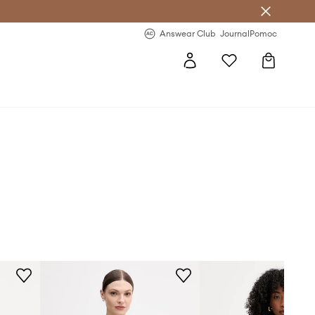
letter >
Regularne nowości >
Answear Club
Journal
Pomoc