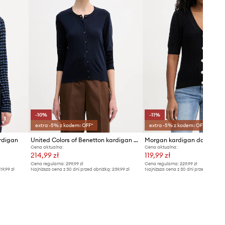
-10%
-11%
extra -5% z kodem: OFF*
extra -5% z kodem: OFF*
rdigan
United Colors of Benetton kardigan damski bawełniany
Cena aktualna:
Cena aktualna:
214,99 zł
119,99 zł
Cena regularna:
299,99 zł
Cena regularna:
229,99 zł
19,99 zł
Najniższa cena z 30 dni przed obniżką:
239,99 zł
Najniższa cena z 30 dni przed obniżką