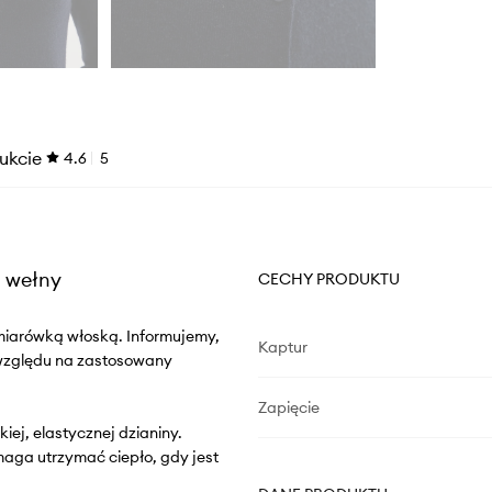
ukcie
4.6
5
m wełny
CECHY PRODUKTU
miarówką włoską. Informujemy,
Kaptur
 względu na zastosowany
Zapięcie
iej, elastycznej dzianiny.
aga utrzymać ciepło, gdy jest