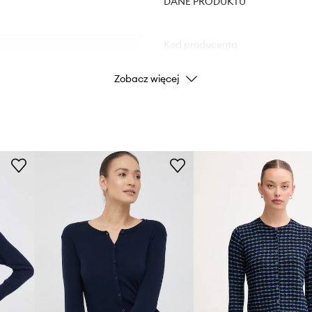
DANE PRODUKTU
Kod producenta
Zobacz więcej
Kolor
niącymi przed
Marka
U
owanie.
Producent
ID Produktu