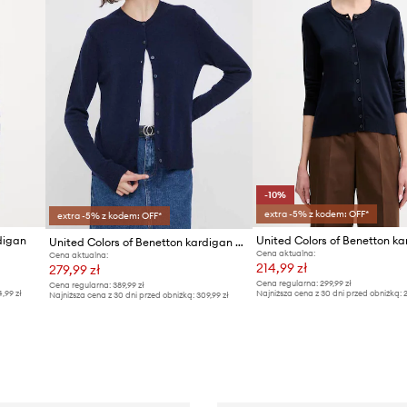
-10%
extra -5% z kodem: OFF*
extra -5% z kodem: OFF*
digan
United Colors of Benetton kardigan wełniany
Cena aktualna:
Cena aktualna:
214,99 zł
279,99 zł
Cena regularna:
299,99 zł
Cena regularna:
389,99 zł
4,99 zł
Najniższa cena z 30 dni przed obniżką:
2
Najniższa cena z 30 dni przed obniżką:
309,99 zł