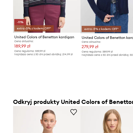
-11%
extra -5% z kodem: OFF*
extra -5% z kodem: OFF*
United Colors of Benetton kardigan
Cena aktualna:
Cena aktualna:
189,99 zł
279,99 zł
Cena regularna:
339,99 zł
Cena regularna:
389,99 zł
Najniższa cena z 30 dni przed obniżką:
214,99 zł
Najniższa cena z 30 dni przed obniżką:
30
Odkryj produkty United Colors of Benetto