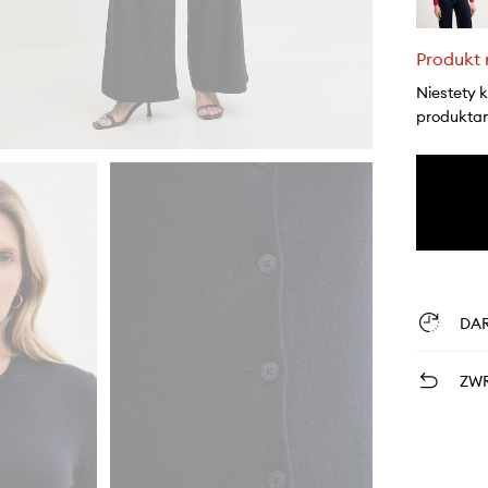
Produkt 
Niestety 
produktami
DA
ZWR