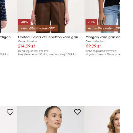
-10%
-11%
extra -5% z kodem: OFF*
extra -5% z kodem: OFF*
rdigan
United Colors of Benetton kardigan damski bawełniany
Cena aktualna:
Cena aktualna:
214,99 zł
119,99 zł
Cena regularna:
299,99 zł
Cena regularna:
229,99 zł
19,99 zł
Najniższa cena z 30 dni przed obniżką:
239,99 zł
Najniższa cena z 30 dni przed obniżką