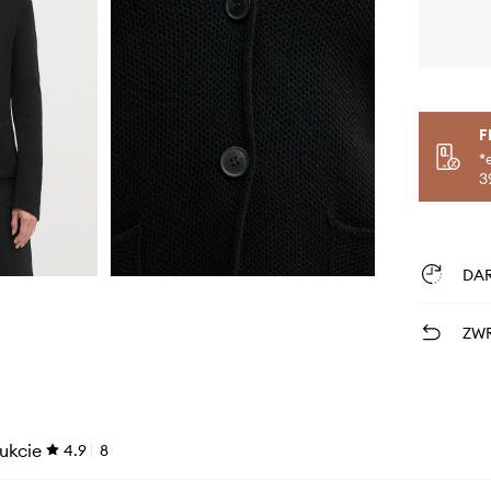
F
*
3
DA
ZWR
ukcie
4.9
8