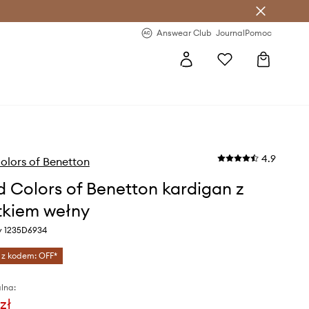
letter >
Regularne nowości >
Answear Club
Journal
Pomoc
4.9
olors of Benetton
d Colors of Benetton kardigan z
kiem wełny
ny 1235D6934
 z kodem: OFF*
lna:
zł