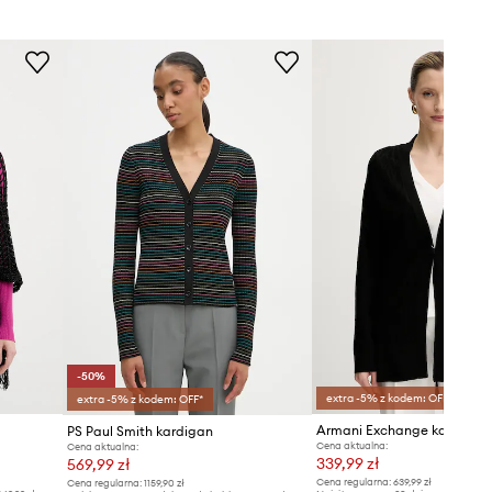
Benetton
Zalecamy wybór rozmiaru
mniejszego, niż nosisz zazwyczaj.
Rozmiary prezentowane w sklepie
zostały przeliczone na standardową,
europejską tabelę rozmiarową. Na
metce dostarczonego produktu
znajduje się oryginalne oznaczenie
producenta.
Tabela rozmiarów
-50%
extra -5% z kodem: OFF*
extra -5% z kodem: OFF*
Armani Exchange kardigan
PS Paul Smith kardigan
Cena aktualna:
Cena aktualna:
339,99 zł
569,99 zł
Cena regularna:
639,99 zł
Cena regularna:
1159,90 zł