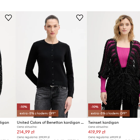
Producent
ID Produktu
-10%
-10%
extra -5% z kodem: OFF*
extra -5% z kodem: OFF*
digan
United Colors of Benetton kardigan damski bawełniany
Twinset kardigan
Cena aktualna:
Cena aktualna:
214,99 zł
419,99 zł
Cena regularna:
299,99 zł
Cena regularna:
699,99 zł