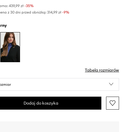
arna:
439,99 zł
-35%
ena z 30 dni przed obniżką:
314,99 zł
 -9%
arny
Tabela rozmiarów
rozmiar
Dodaj do koszyka