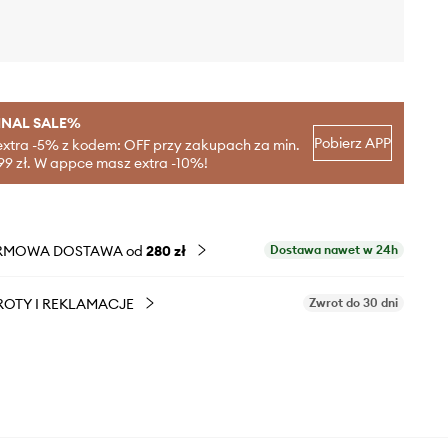
INAL SALE%
Pobierz APP
extra -5% z kodem: OFF przy zakupach za min.
99 zł. W appce masz extra -10%!
RMOWA DOSTAWA od
280 zł
Dostawa nawet w 24h
OTY I REKLAMACJE
Zwrot do 30 dni