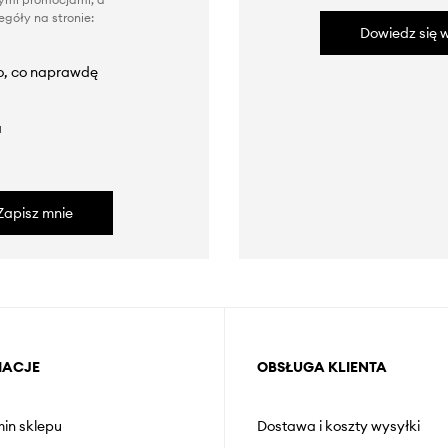
góły na stronie:
Dowiedz się w
to, co naprawdę
a
Zapisz mnie
MACJE
OBSŁUGA KLIENTA
in sklepu
Dostawa i koszty wysyłki