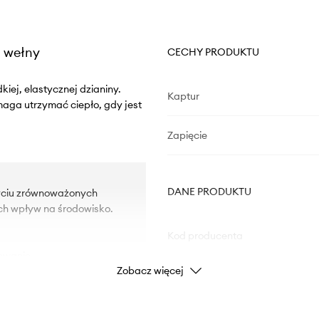
m wełny
CECHY PRODUKTU
kiej, elastycznej dzianiny.
Kaptur
aga utrzymać ciepło, gdy jest
Zapięcie
DANE PRODUKTU
yciu zrównoważonych
ch wpływ na środowisko.
Kod producenta
owanie.
Zobacz więcej
Kolor
Marka
U