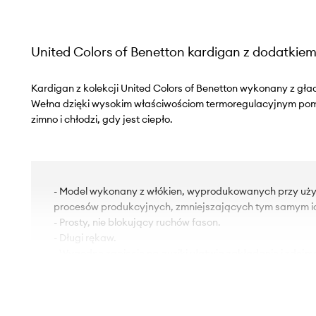
United Colors of Benetton kardigan z dodatkie
Kardigan z kolekcji United Colors of Benetton wykonany z gład
Wełna dzięki wysokim właściwościom termoregulacyjnym pom
zimno i chłodzi, gdy jest ciepło.
- Model wykonany z włókien, wyprodukowanych przy uż
procesów produkcyjnych, zmniejszających tym samym i
- Prosty, nie blokujący ruchów fason.
- Długi rękaw.
- Wygodne zapięcie na guziki ułatwia zakładanie i zdejm
- Z przodu dwie wsuwane kieszonki.
- Dzianina średniej grubości.
- Długość rękawa: 62 cm.
- Długość: 62 cm.