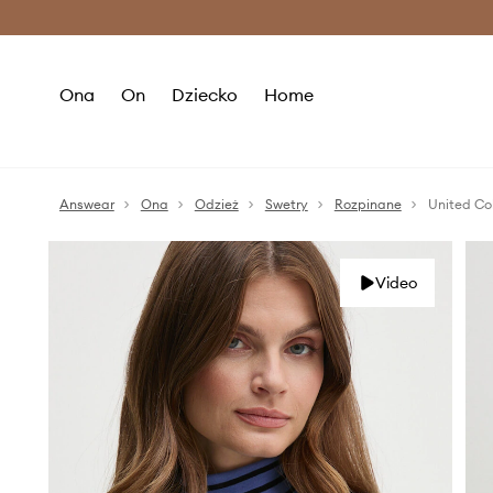
Premium Fashion Benefits >
O
Ona
On
Dziecko
Home
Answear
Ona
Odzież
Swetry
Rozpinane
United Co
Video