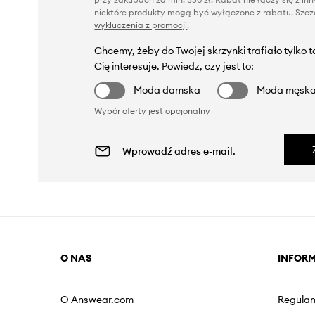
niektóre produkty mogą być wyłączone z rabatu. Szcze
wykluczenia z promocji
.
Chcemy, żeby do Twojej skrzynki trafiało tylko 
Cię interesuje. Powiedz, czy jest to:
Moda damska
Moda męsk
Wybór oferty jest opcjonalny
O NAS
INFOR
O Answear.com
Regulam