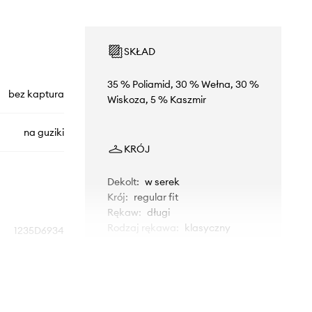
SKŁAD
35 % Poliamid, 30 % Wełna, 30 %
bez kaptura
Wiskoza, 5 % Kaszmir
na guziki
KRÓJ
Dekolt
:
w serek
Krój
:
regular fit
Rękaw
:
długi
Rodzaj rękawa
:
klasyczny
1235D6934
czarny
WYMIARY
nited Colors of
Rozmiarówka zawyżona