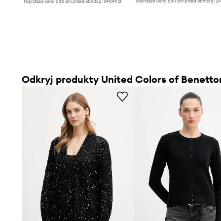
Najniższa cena z 30 dni przed obniżką:
24
Najniższa cena z 30 dni przed obniżką:
349,99 zł
Odkryj produkty United Colors of Benetto