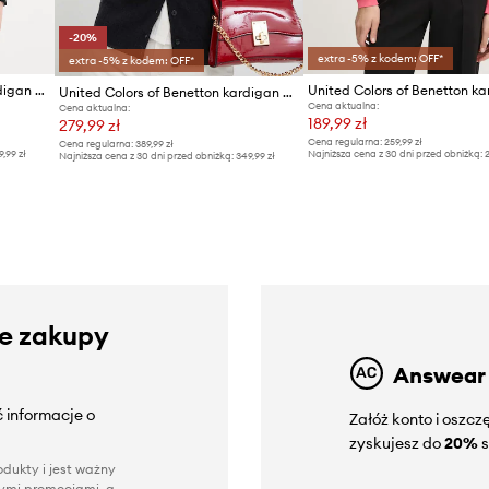
-20%
extra -5% z kodem: OFF*
extra -5% z kodem: OFF*
United Colors of Benetton kardigan damski bawełniany
United Colors of Benetton kardigan wełniany
Cena aktualna:
Cena aktualna:
189,99 zł
279,99 zł
Cena regularna:
259,99 zł
Cena regularna:
389,99 zł
9,99 zł
Najniższa cena z 30 dni przed obniżką:
2
Najniższa cena z 30 dni przed obniżką:
349,99 zł
ze zakupy
Answear
 informacje o
Załóż konto i oszc
zyskujesz do
20%
s
dukty i jest ważny
nnymi promocjami, a