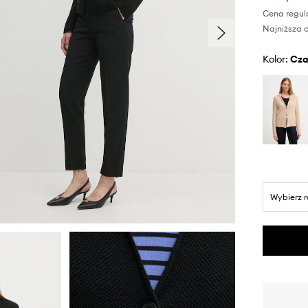
Cena regul
Najniższa c
Kolor:
cz
Wybierz 