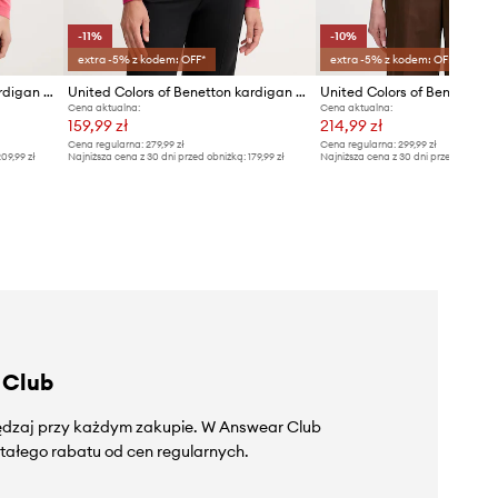
-11%
-10%
extra -5% z kodem: OFF*
extra -5% z kodem: OFF*
United Colors of Benetton kardigan bawełniany
United Colors of Benetton kardigan wełniany
Cena aktualna:
Cena aktualna:
159,99 zł
214,99 zł
Cena regularna:
279,99 zł
Cena regularna:
299,99 zł
09,99 zł
Najniższa cena z 30 dni przed obniżką:
179,99 zł
Najniższa cena z 30 dni przed obniżką
 Club
zędzaj przy każdym zakupie. W Answear Club
tałego rabatu od cen regularnych.