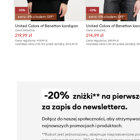
-10%
-10%
extra -5% z kodem: OFF*
extra -5% z kodem: OFF*
United Colors of Benetton kardigan
Cena aktualna:
Cena aktualna:
219,99 zł
214,99 zł
Cena regularna:
419,99 zł
Cena regularna:
299,99 zł
Najniższa cena z 30 dni przed obniżką:
244,99 zł
Najniższa cena z 30 dni przed obniżką:
23
-20%
zniżki** na pierws
za zapis do newslettera.
Dołącz do naszej społeczności, aby otrzymywać
najnowszych promocjach i produktach.
**Rabat jest jednorazowy, obejmuje nieprzecenione pro
przy zakupach za min. 350 zł. Rabat nie łączy się z i