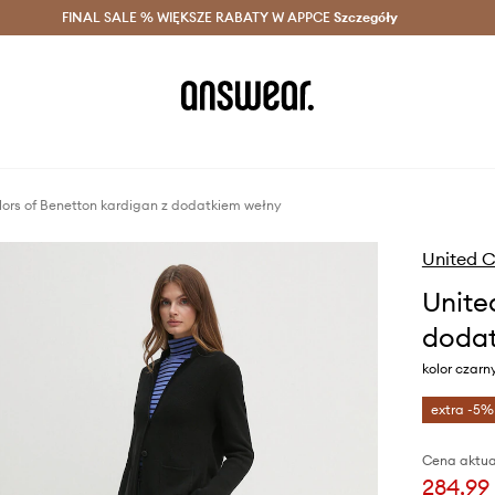
szczędzaj z Answear Club >
FINAL SALE % WIĘKSZE RABATY W APPCE
Dostawa nawet w 24h >
Szczegóły
News
lors of Benetton kardigan z dodatkiem wełny
United C
Unite
dodat
kolor czar
extra -5%
Cena aktua
284,99 