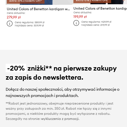
extra -5% z kodem: OFF*
extra -5% z kodem: OFF*
United Colors of Benetton kardi
United Colors of Benetton kardigan wełniany
Cena aktualna:
Cena aktualna:
199,99 zł
279,99 zł
Cena regularna:
429,99 zł
Cena regularna:
389,99 zł
Najniższa cena:
219,99 zł
Najniższa cena:
309,99 zł
-20%
zniżki** na pierwsze zakupy
za zapis do newslettera.
Dołącz do naszej społeczności, aby otrzymywać informacje o
najnowszych promocjach i produktach.
**Rabat jest jednorazowy, obejmuje nieprzecenione produkty i jest
ważny przy zakupach za min. 350 zł. Rabat nie łączy się z innymi
promocjami, a niektóre produkty mogą być wyłączone z rabatu.
Szczegóły na stronie:
wykluczenia z promocji
.