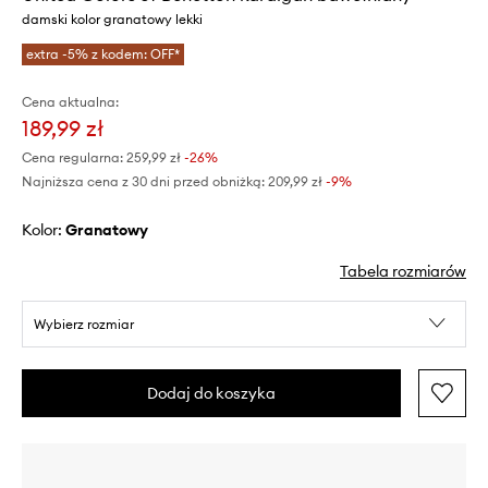
damski kolor granatowy lekki
extra -5% z kodem: OFF*
Cena aktualna:
189,99 zł
Cena regularna:
259,99 zł
-26%
Najniższa cena z 30 dni przed obniżką:
209,99 zł
 -9%
Kolor:
granatowy
Tabela rozmiarów
Wybierz rozmiar
Dodaj do koszyka