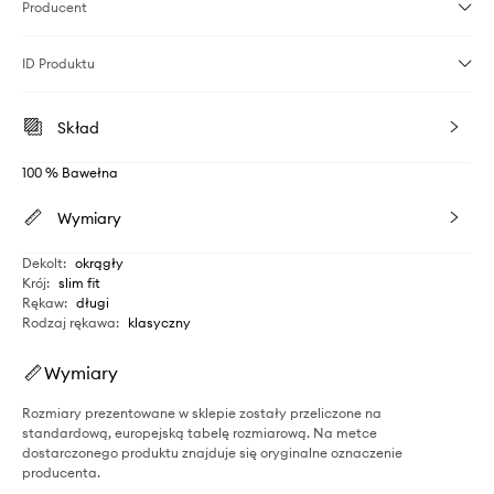
Producent
ID Produktu
Skład
100 % Bawełna
Wymiary
Dekolt
:
okrągły
Krój
:
slim fit
Rękaw
:
długi
Rodzaj rękawa
:
klasyczny
Wymiary
Rozmiary prezentowane w sklepie zostały przeliczone na
standardową, europejską tabelę rozmiarową. Na metce
dostarczonego produktu znajduje się oryginalne oznaczenie
producenta.