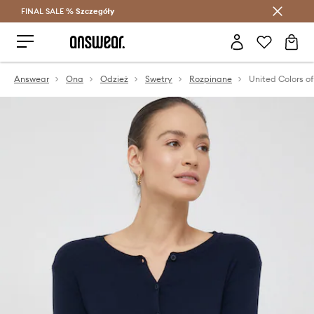
FINAL SALE %
Szczegóły
Oszczędzaj z Answear Club >
Answear
Ona
Odzież
Swetry
Rozpinane