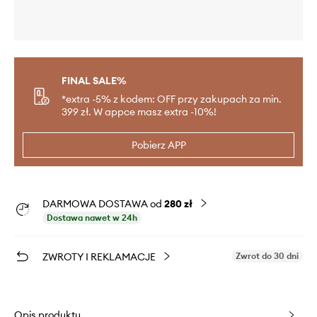
FINAL SALE%
*extra -5% z kodem: OFF przy zakupach za min.
399 zł. W appce masz extra -10%!
Pobierz APP
DARMOWA DOSTAWA od
280 zł
Dostawa nawet w 24h
ZWROTY I REKLAMACJE
Zwrot do 30 dni
Opis produktu