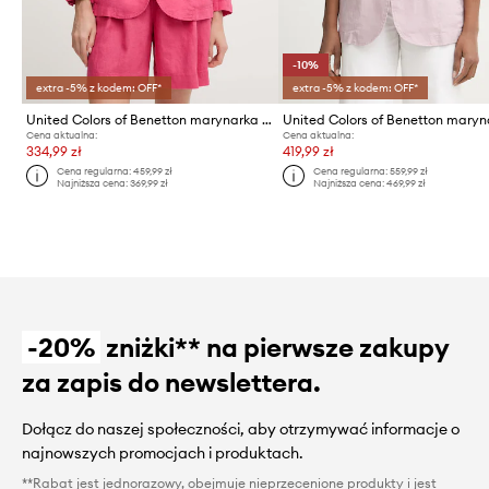
-10%
extra -5% z kodem: OFF*
extra -5% z kodem: OFF*
United Colors of Benetton marynarka jednorzędowa damska lniana
Cena aktualna:
Cena aktualna:
334,99 zł
419,99 zł
Cena regularna:
459,99 zł
Cena regularna:
559,99 zł
Najniższa cena:
369,99 zł
Najniższa cena:
469,99 zł
-20%
zniżki** na pierwsze zakupy
za zapis do newslettera.
Dołącz do naszej społeczności, aby otrzymywać informacje o
najnowszych promocjach i produktach.
**Rabat jest jednorazowy, obejmuje nieprzecenione produkty i jest