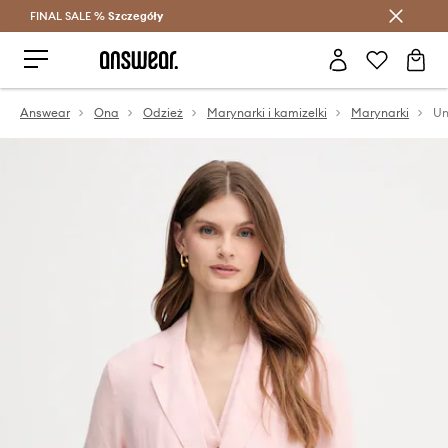
FINAL SALE %
Szczegóły
Oszczędzaj z Answear Club >
Answear
Ona
Odzież
Marynarki i kamizelki
Marynarki