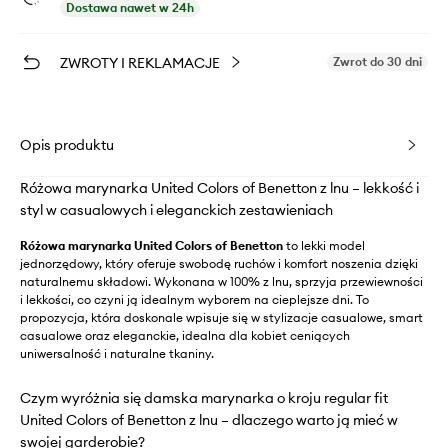
Dostawa nawet w 24h
ZWROTY I REKLAMACJE
Zwrot do 30 dni
Opis produktu
Różowa marynarka United Colors of Benetton z lnu – lekkość i
styl w casualowych i eleganckich zestawieniach
Różowa marynarka United Colors of Benetton
to lekki model
jednorzędowy, który oferuje swobodę ruchów i komfort noszenia dzięki
naturalnemu składowi. Wykonana w 100% z lnu, sprzyja przewiewności
i lekkości, co czyni ją idealnym wyborem na cieplejsze dni. To
propozycja, która doskonale wpisuje się w stylizacje casualowe, smart
casualowe oraz eleganckie, idealna dla kobiet ceniących
uniwersalność i naturalne tkaniny.
Czym wyróżnia się damska marynarka o kroju regular fit
United Colors of Benetton z lnu – dlaczego warto ją mieć w
swojej garderobie?