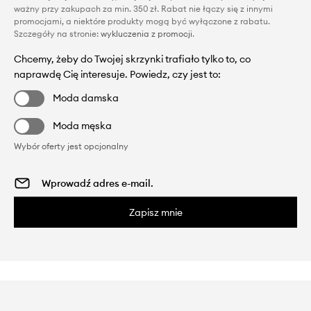
ważny przy zakupach za min. 350 zł. Rabat nie łączy się z innymi
promocjami, a niektóre produkty mogą być wyłączone z rabatu.
Szczegóły na stronie:
wykluczenia z promocji
.
Chcemy, żeby do Twojej skrzynki trafiało tylko to, co
naprawdę Cię interesuje. Powiedz, czy jest to:
Moda damska
Moda męska
Wybór oferty jest opcjonalny
Zapisz mnie