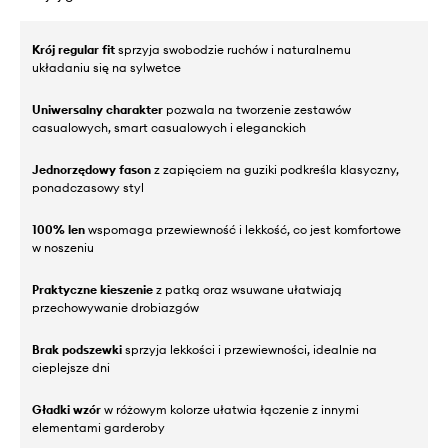
Krój regular fit
sprzyja swobodzie ruchów i naturalnemu
układaniu się na sylwetce
Uniwersalny charakter
pozwala na tworzenie zestawów
casualowych, smart casualowych i eleganckich
Jednorzędowy fason
z zapięciem na guziki podkreśla klasyczny,
ponadczasowy styl
100% len
wspomaga przewiewność i lekkość, co jest komfortowe
w noszeniu
Praktyczne kieszenie
z patką oraz wsuwane ułatwiają
przechowywanie drobiazgów
Brak podszewki
sprzyja lekkości i przewiewności, idealnie na
cieplejsze dni
Gładki wzór
w różowym kolorze ułatwia łączenie z innymi
elementami garderoby