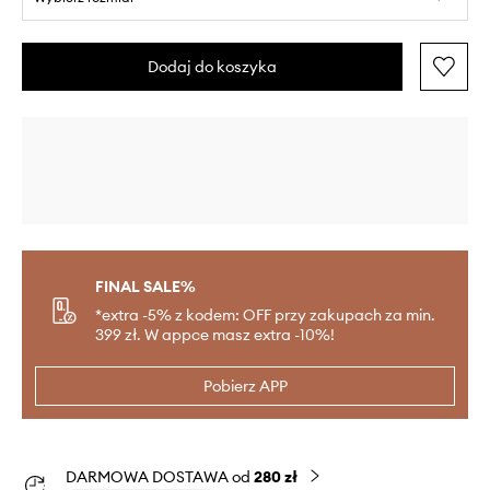
Dodaj do koszyka
FINAL SALE%
*extra -5% z kodem: OFF przy zakupach za min.
399 zł. W appce masz extra -10%!
Pobierz APP
DARMOWA DOSTAWA od
280 zł