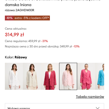
damska lniana
różowa 2AGHDW00R
-10%
extra -5% z kodem: OFF*
Cena aktualna:
314,99 zł
Cena regularna:
459,99 zł
-31%
Najniższa cena z 30 dni przed obniżką:
349,99 zł
 -10%
Kolor:
różowy
Tabela rozmiarów
Wybierz rozmiar