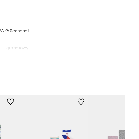
A.G.Seasonal
granatowy
nited Colors of
Benetton