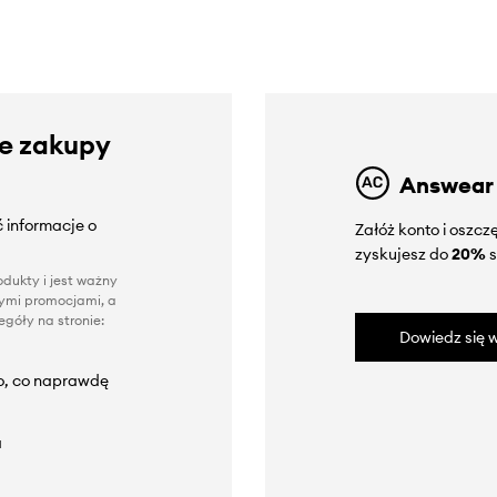
ze zakupy
Answear
 informacje o
Załóż konto i oszc
zyskujesz do
20%
s
dukty i jest ważny
nnymi promocjami, a
góły na stronie:
Dowiedz się w
to, co naprawdę
a