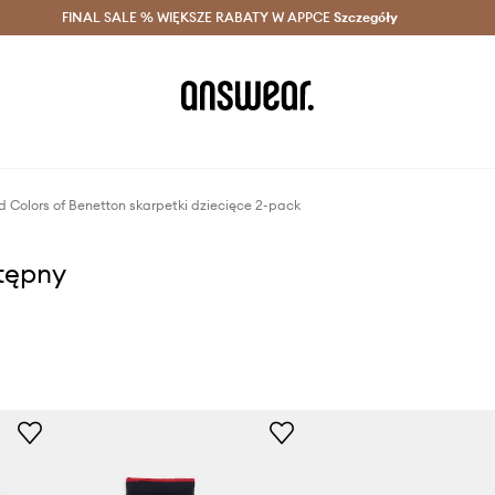
szczędzaj z Answear Club >
FINAL SALE % WIĘKSZE RABATY W APPCE
Dostawa nawet w 24h >
Szczegóły
News
d Colors of Benetton skarpetki dziecięce 2-pack
stępny