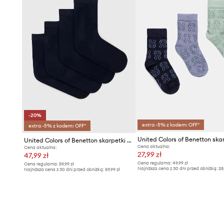
-20%
extra -5% z kodem: OFF*
extra -5% z kodem: OFF*
United Colors of Benetton skarpetki dziecięce 4-pack
Cena aktualna:
Cena aktualna:
27,99 zł
47,99 zł
Cena regularna:
49,99 zł
Cena regularna:
59,99 zł
Najniższa cena z 30 dni przed obniżką:
28
Najniższa cena z 30 dni przed obniżką:
59,99 zł