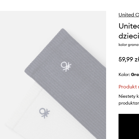
United C
Unite
dziec
kolor gran
59,99 z
Kolor:
gr
Produkt 
Niestety 
produktami