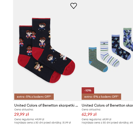
-10%
extra -5% z kodem: OFF*
extra -5% z kodem: OFF*
United Colors of Benetton skarpetki dziecięce z bawełną
Cena aktualna:
Cena aktualna:
29,99 zł
62,99 zł
Cena regularna:
49,99 zł
Cena regularna:
69,99 zł
Najniższa cena z 30 dni przed obniżką:
31,99 zł
Najniższa cena z 30 dni przed obniżką:
69