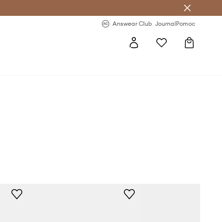
letter >
Regularne nowości >
Answear Club
Journal
Pomoc