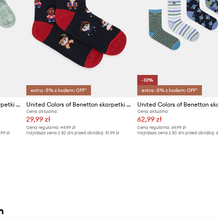
-10%
extra -5% z kodem: OFF*
extra -5% z kodem: OFF*
United Colors of Benetton skarpetki niemowlęce 3-pack
United Colors of Benetton skarpetki dziecięce z bawełną
Cena aktualna:
Cena aktualna:
29,99 zł
62,99 zł
Cena regularna:
49,99 zł
Cena regularna:
69,99 zł
,99 zł
Najniższa cena z 30 dni przed obniżką:
31,99 zł
Najniższa cena z 30 dni przed obniżką:
6
n