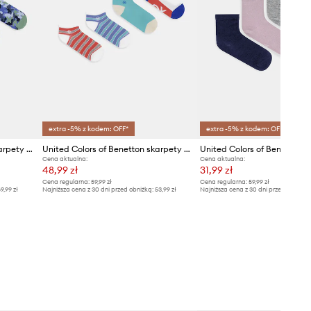
extra -5% z kodem: OFF*
extra -5% z kodem: OFF*
United Colors of Benetton skarpety dziecięce 4-pack
United Colors of Benetton skarpety dziecięce 4-pack
Cena aktualna:
Cena aktualna:
48,99 zł
31,99 zł
Cena regularna:
59,99 zł
Cena regularna:
59,99 zł
9,99 zł
Najniższa cena z 30 dni przed obniżką:
53,99 zł
Najniższa cena z 30 dni przed obniżką