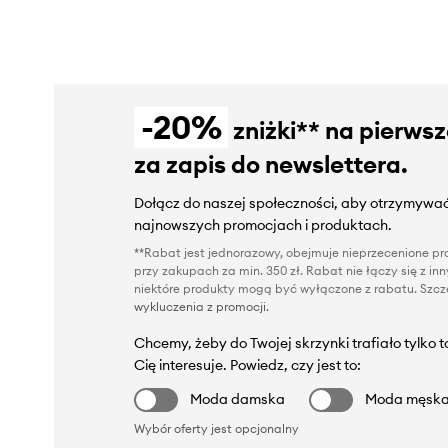
-20%
zniżki** na pierws
za zapis do newslettera.
Dołącz do naszej społeczności, aby otrzymywać
najnowszych promocjach i produktach.
**Rabat jest jednorazowy, obejmuje nieprzecenione pro
przy zakupach za min. 350 zł. Rabat nie łączy się z i
niektóre produkty mogą być wyłączone z rabatu. Szcze
wykluczenia z promocji
.
Chcemy, żeby do Twojej skrzynki trafiało tylko 
Cię interesuje. Powiedz, czy jest to:
Moda damska
Moda męsk
Wybór oferty jest opcjonalny