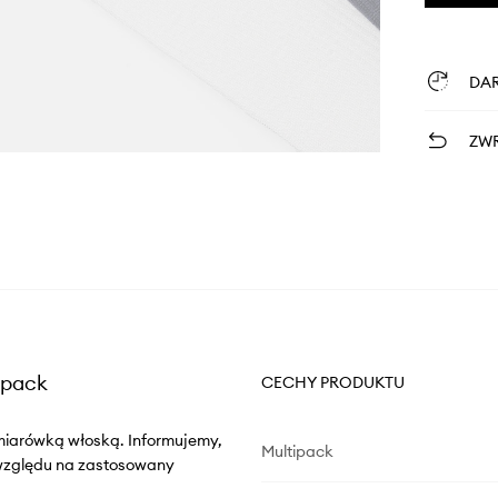
DA
ZWR
-pack
CECHY PRODUKTU
miarówką włoską. Informujemy,
Multipack
 względu na zastosowany