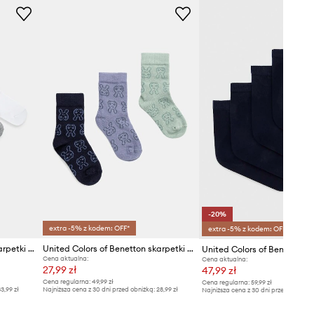
-20%
extra -5% z kodem: OFF*
extra -5% z kodem: OFF*
United Colors of Benetton skarpetki dziecięce 4-pack
United Colors of Benetton skarpetki niemowlęce 3-pack
Cena aktualna:
Cena aktualna:
27,99 zł
47,99 zł
Cena regularna:
49,99 zł
Cena regularna:
59,99 zł
3,99 zł
Najniższa cena z 30 dni przed obniżką:
28,99 zł
Najniższa cena z 30 dni przed obniżką