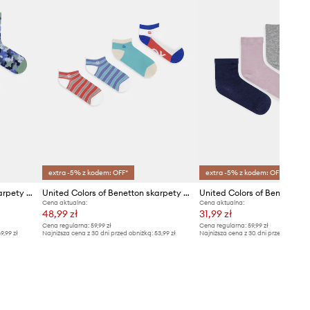
extra -5% z kodem: OFF*
extra -5% z kodem: OFF*
United Colors of Benetton skarpety dziecięce 4-pack
United Colors of Benetton skarpety dziecięce 4-pack
Cena aktualna:
Cena aktualna:
48,99 zł
31,99 zł
Cena regularna:
59,99 zł
Cena regularna:
59,99 zł
9,99 zł
Najniższa cena z 30 dni przed obniżką:
53,99 zł
Najniższa cena z 30 dni przed obniżką