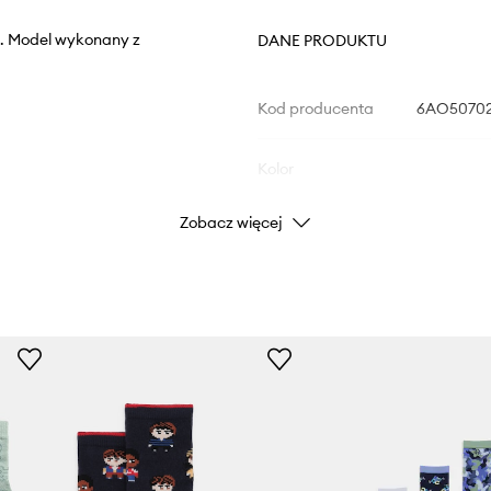
on. Model wykonany z
DANE PRODUKTU
Kod producenta
6AO50702
Kolor
Zobacz więcej
Marka
U
Producent
ID Produktu