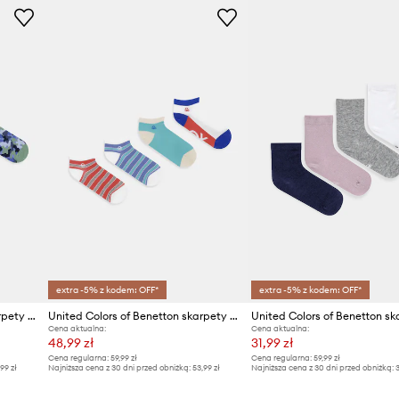
extra -5% z kodem: OFF*
extra -5% z kodem: OFF*
United Colors of Benetton skarpety dziecięce 4-pack
United Colors of Benetton skarpety dziecięce 4-pack
Cena aktualna:
Cena aktualna:
48,99 zł
31,99 zł
Cena regularna:
59,99 zł
Cena regularna:
59,99 zł
,99 zł
Najniższa cena z 30 dni przed obniżką:
53,99 zł
Najniższa cena z 30 dni przed obniżką:
3