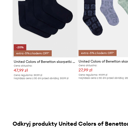
-20%
extra -5% z kodem: OFF*
extra -5% z kodem: OFF*
United Colors of Benetton skarpetki dziecięce 4-pack
Cena aktualna:
Cena aktualna:
27,99 zł
47,99 zł
Cena regularna:
49,99 zł
Cena regularna:
59,99 zł
Najniższa cena z 30 dni przed obniżką:
28
Najniższa cena z 30 dni przed obniżką:
59,99 zł
Odkryj produkty United Colors of Benetto