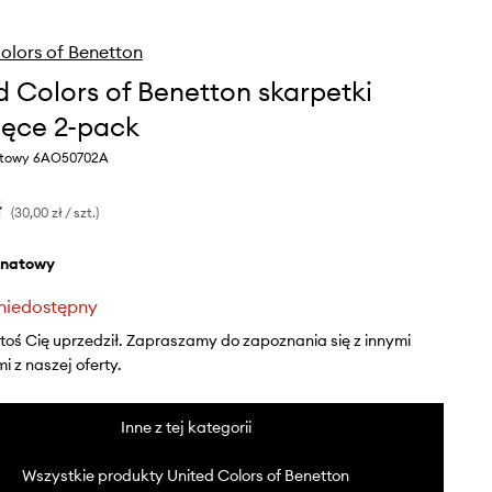
olors of Benetton
d Colors of Benetton skarpetki
ięce 2-pack
atowy 6AO50702A
ł
(30,00 zł / szt.)
anatowy
niedostępny
ktoś Cię uprzedził. Zapraszamy do zapoznania się z innymi
 z naszej oferty.
Inne z tej kategorii
Wszystkie produkty United Colors of Benetton