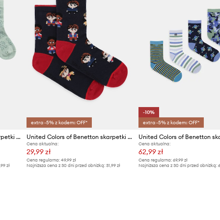
-10%
extra -5% z kodem: OFF*
extra -5% z kodem: OFF*
United Colors of Benetton skarpetki niemowlęce 3-pack
United Colors of Benetton skarpetki dziecięce z bawełną
Cena aktualna:
Cena aktualna:
29,99 zł
62,99 zł
Cena regularna:
49,99 zł
Cena regularna:
69,99 zł
,99 zł
Najniższa cena z 30 dni przed obniżką:
31,99 zł
Najniższa cena z 30 dni przed obniżką:
6