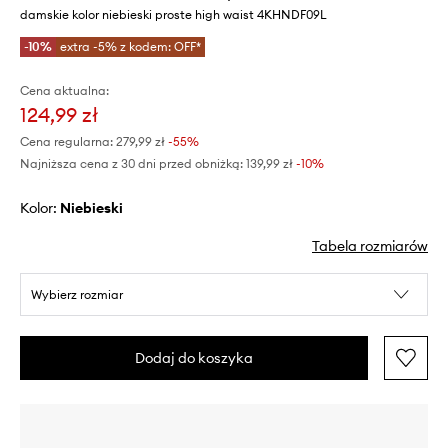
damskie kolor niebieski proste high waist 4KHNDF09L
-10%
extra -5% z kodem: OFF*
Cena aktualna:
124,99 zł
Cena regularna:
279,99 zł
-55%
Najniższa cena z 30 dni przed obniżką:
139,99 zł
 -10%
Kolor:
niebieski
Tabela rozmiarów
Wybierz rozmiar
Dodaj do koszyka