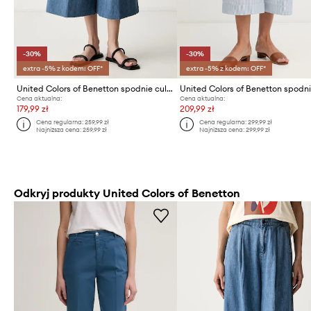
-30%
-30%
extra -5% z kodem: OFF*
extra -5% z kodem: OFF*
United Colors of Benetton spodnie culottes damskie z bawełną
Cena aktualna:
Cena aktualna:
179,99 zł
209,99 zł
Cena regularna:
259,99 zł
Cena regularna:
299,99 zł
Najniższa cena:
259,99 zł
Najniższa cena:
299,99 zł
Odkryj produkty United Colors of Benetton