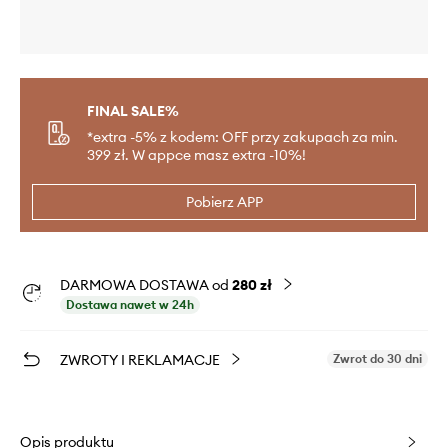
FINAL SALE%
*extra -5% z kodem: OFF przy zakupach za min.
399 zł. W appce masz extra -10%!
Pobierz APP
DARMOWA DOSTAWA od
280 zł
Dostawa nawet w 24h
ZWROTY I REKLAMACJE
Zwrot do 30 dni
Opis produktu