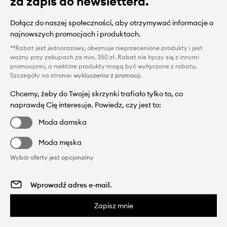
za zapis do newslettera.
Dołącz do naszej społeczności, aby otrzymywać informacje o
najnowszych promocjach i produktach.
**Rabat jest jednorazowy, obejmuje nieprzecenione produkty i jest
ważny przy zakupach za min. 350 zł. Rabat nie łączy się z innymi
promocjami, a niektóre produkty mogą być wyłączone z rabatu.
Szczegóły na stronie:
wykluczenia z promocji
.
Chcemy, żeby do Twojej skrzynki trafiało tylko to, co
naprawdę Cię interesuje. Powiedz, czy jest to:
Moda damska
Moda męska
Wybór oferty jest opcjonalny
Zapisz mnie