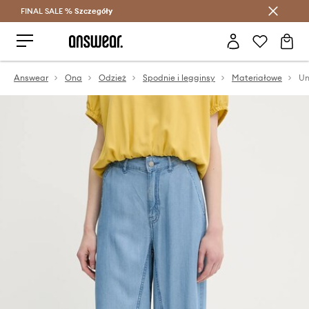
FINAL SALE %
Szczegóły
Oszczędzaj z Answear Club >
Answear
Ona
Odzież
Spodnie i legginsy
Materiałowe
Un