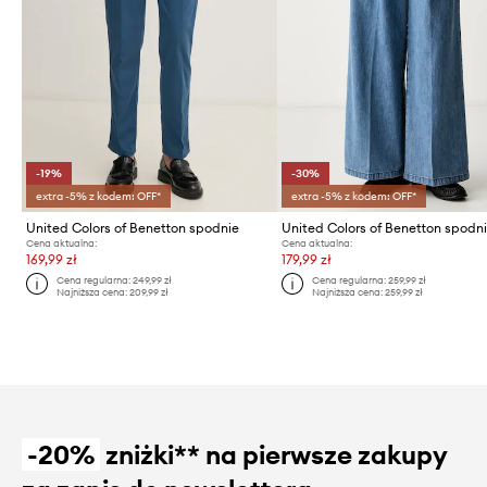
-19%
-30%
extra -5% z kodem: OFF*
extra -5% z kodem: OFF*
United Colors of Benetton spodnie
Cena aktualna:
Cena aktualna:
169,99 zł
179,99 zł
Cena regularna:
249,99 zł
Cena regularna:
259,99 zł
Najniższa cena:
209,99 zł
Najniższa cena:
259,99 zł
-20%
zniżki** na pierwsze zakupy