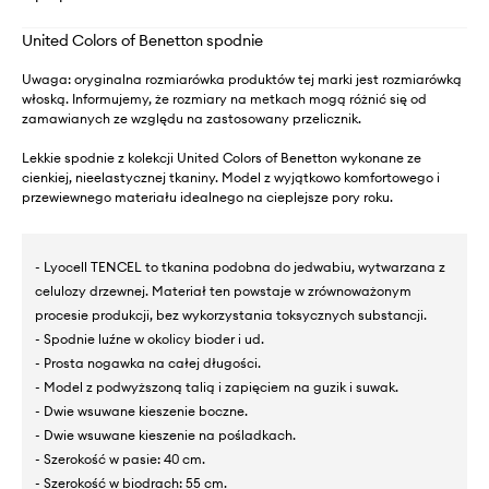
United Colors of Benetton spodnie
Uwaga: oryginalna rozmiarówka produktów tej marki jest rozmiarówką
włoską. Informujemy, że rozmiary na metkach mogą różnić się od
zamawianych ze względu na zastosowany przelicznik.
Lekkie spodnie z kolekcji United Colors of Benetton wykonane ze
cienkiej, nieelastycznej tkaniny. Model z wyjątkowo komfortowego i
przewiewnego materiału idealnego na cieplejsze pory roku.
- Lyocell TENCEL to tkanina podobna do jedwabiu, wytwarzana z
celulozy drzewnej. Materiał ten powstaje w zrównoważonym
procesie produkcji, bez wykorzystania toksycznych substancji.
- Spodnie luźne w okolicy bioder i ud.
- Prosta nogawka na całej długości.
- Model z podwyższoną talią i zapięciem na guzik i suwak.
- Dwie wsuwane kieszenie boczne.
- Dwie wsuwane kieszenie na pośladkach.
- Szerokość w pasie: 40 cm.
- Szerokość w biodrach: 55 cm.