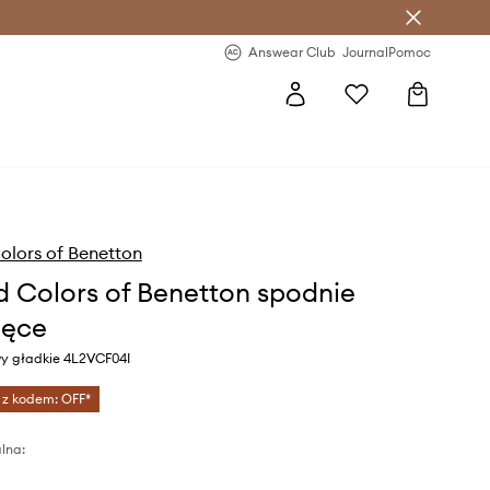
letter >
Regularne nowości >
Answear Club
Journal
Pomoc
olors of Benetton
d Colors of Benetton spodnie
ięce
wy gładkie 4L2VCF04I
 z kodem: OFF*
lna: