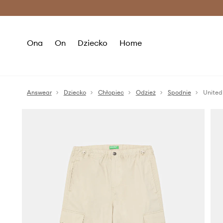
Premium Fashion Benefits >
O
Ona
On
Dziecko
Home
Answear
Dziecko
Chłopiec
Odzież
Spodnie
United