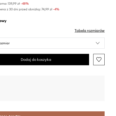
arna:
139,99 zł
-48%
ena z 30 dni przed obniżką:
74,99 zł
 -4%
żowy
Tabela rozmiarów
rozmiar
Dodaj do koszyka