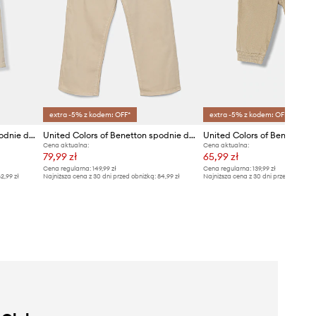
extra -5% z kodem: OFF*
extra -5% z kodem: OFF*
United Colors of Benetton spodnie dziecięce bawełniane z elastanem
United Colors of Benetton spodnie dziecięce
Cena aktualna:
Cena aktualna:
79,99 zł
65,99 zł
Cena regularna:
149,99 zł
Cena regularna:
139,99 zł
2,99 zł
Najniższa cena z 30 dni przed obniżką:
84,99 zł
Najniższa cena z 30 dni przed obniżką