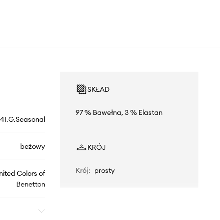
SKŁAD
97 % Bawełna, 3 % Elastan
I.G.Seasonal
beżowy
KRÓJ
Krój
:
prosty
nited Colors of
Benetton