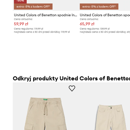
-50%
extra -5% z kodem: OFF*
extra -5% z kodem: OFF*
United Colors of Benetton spodnie lniane niemowlęce
Cena aktualna:
Cena aktualna:
59,99 zł
65,99 zł
Cena regularna:
119,99 zł
Cena regularna:
139,99 zł
Najniższa cena z 30 dni przed obniżką:
119,99 zł
Najniższa cena z 30 dni przed obniżką:
69
Odkryj produkty United Colors of Benetto