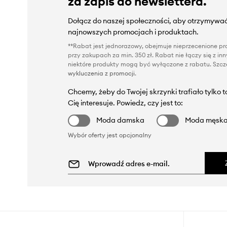
za zapis do newslettera.
Dołącz do naszej społeczności, aby otrzymywać
najnowszych promocjach i produktach.
**Rabat jest jednorazowy, obejmuje nieprzecenione pro
przy zakupach za min. 350 zł. Rabat nie łączy się z i
niektóre produkty mogą być wyłączone z rabatu. Szcze
wykluczenia z promocji
.
Chcemy, żeby do Twojej skrzynki trafiało tylko 
Cię interesuje. Powiedz, czy jest to:
Moda damska
Moda męsk
Wybór oferty jest opcjonalny