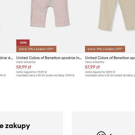
-50%
extra -5% z kodem: OFF*
extra -5% z kodem: OFF*
United Colors of Benetton spodnie dziecięce z bawełną
United Colors of Benetton spodnie lniane niemowlęce
Cena aktualna:
Cena aktualna:
59,99 zł
57,99 zł
Cena regularna:
119,99 zł
Cena regularna:
89,99 zł
,99 zł
Najniższa cena z 30 dni przed obniżką:
119,99 zł
Najniższa cena z 30 dni przed obniżką:
6
ze zakupy