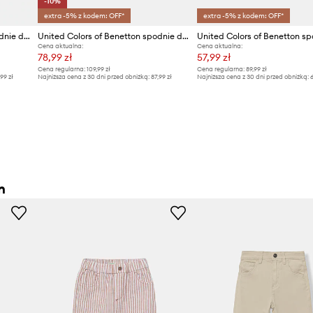
-10%
extra -5% z kodem: OFF*
extra -5% z kodem: OFF*
United Colors of Benetton spodnie dziecięce
United Colors of Benetton spodnie dziecięce z bawełną
Cena aktualna:
Cena aktualna:
78,99 zł
57,99 zł
Cena regularna:
109,99 zł
Cena regularna:
89,99 zł
,99 zł
Najniższa cena z 30 dni przed obniżką:
87,99 zł
Najniższa cena z 30 dni przed obniżką:
6
n