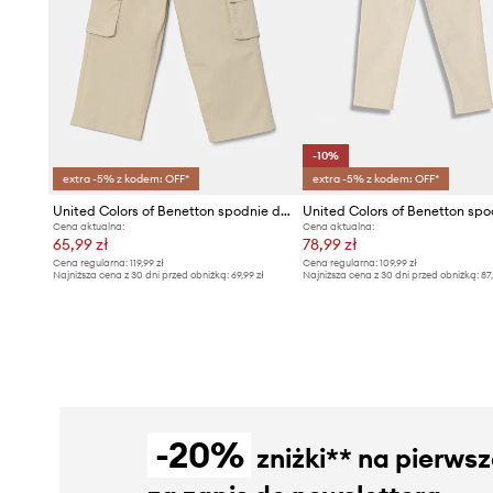
-10%
extra -5% z kodem: OFF*
extra -5% z kodem: OFF*
United Colors of Benetton spodnie dziecięce
Cena aktualna:
Cena aktualna:
65,99 zł
78,99 zł
Cena regularna:
119,99 zł
Cena regularna:
109,99 zł
Najniższa cena z 30 dni przed obniżką:
69,99 zł
Najniższa cena z 30 dni przed obniżką:
87
-20%
zniżki** na pierws