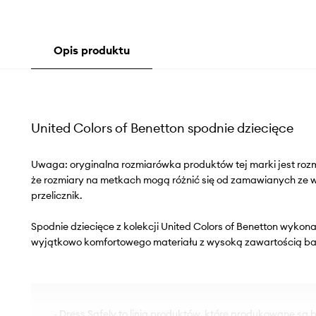
Opis produktu
United Colors of Benetton spodnie dziecięce
Uwaga: oryginalna rozmiarówka produktów tej marki jest roz
że rozmiary na metkach mogą różnić się od zamawianych ze
przelicznik.
Spodnie dziecięce z kolekcji United Colors of Benetton wykona
wyjątkowo komfortowego materiału z wysoką zawartością ba
- Dress Safely to linia produktów, które produkowane są 