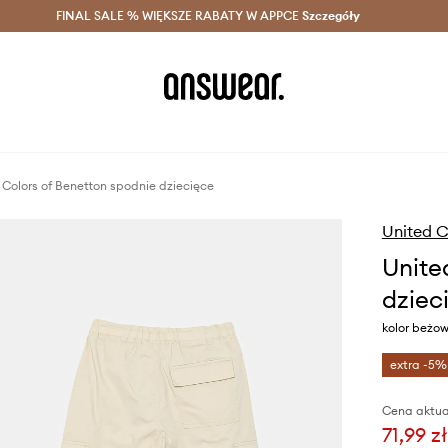
szczędzaj z Answear Club >
FINAL SALE % WIĘKSZE RABATY W APPCE
Dostawa nawet w 24h >
Szczegóły
News
 Colors of Benetton spodnie dziecięce
United C
Unite
dziec
kolor beżo
extra -5%
Cena aktua
71,99 zł