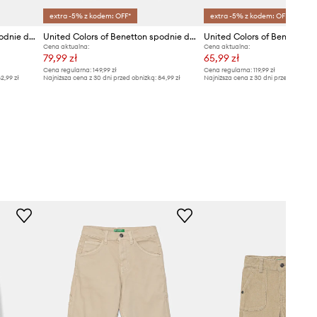
extra -5% z kodem: OFF*
extra -5% z kodem: OFF*
United Colors of Benetton spodnie dziecięce bawełniane z elastanem
United Colors of Benetton spodnie dziecięce
Cena aktualna:
Cena aktualna:
79,99 zł
65,99 zł
Cena regularna:
149,99 zł
Cena regularna:
119,99 zł
2,99 zł
Najniższa cena z 30 dni przed obniżką:
84,99 zł
Najniższa cena z 30 dni przed obniżką