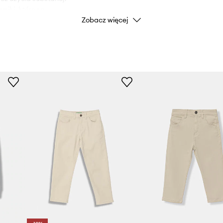
niki, które są
ID Produktu
Zobacz więcej
ukty te są bezpieczne dla
ntów, które niosą ryzyko
eń do przechowywania