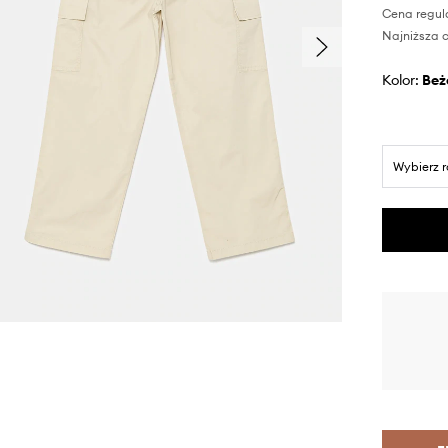
Cena regul
Najniższa c
Kolor:
be
Wybierz 