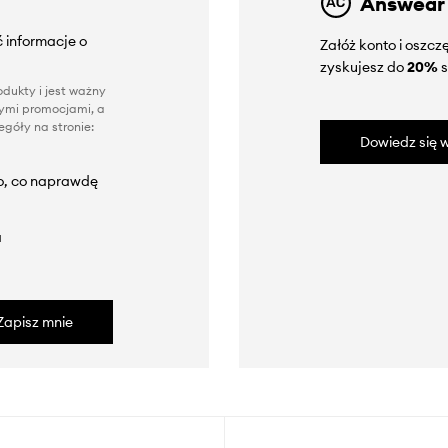
Answear
 informacje o
Załóż konto i oszc
zyskujesz do
20%
s
dukty i jest ważny
nnymi promocjami, a
góły na stronie:
Dowiedz się w
to, co naprawdę
a
Zapisz mnie