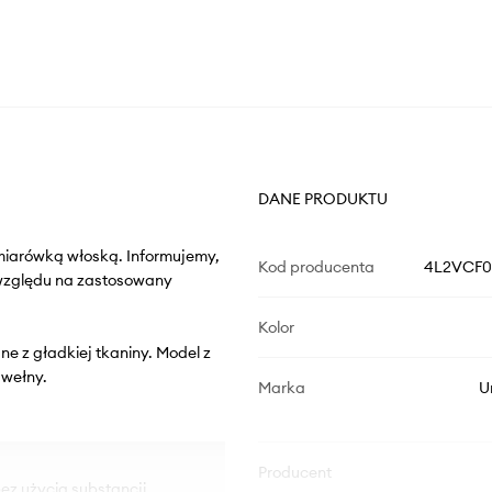
DANE PRODUKTU
miarówką włoską. Informujemy,
Kod producenta
4L2VCF04
 względu na zastosowany
Kolor
ne z gładkiej tkaniny. Model z
wełny.
Marka
U
Producent
bez użycia substancji