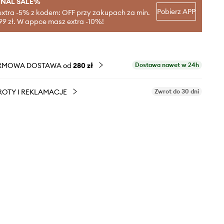
INAL SALE%
Pobierz APP
extra -5% z kodem: OFF przy zakupach za min.
99 zł. W appce masz extra -10%!
RMOWA DOSTAWA od
280 zł
Dostawa nawet w 24h
OTY I REKLAMACJE
Zwrot do 30 dni