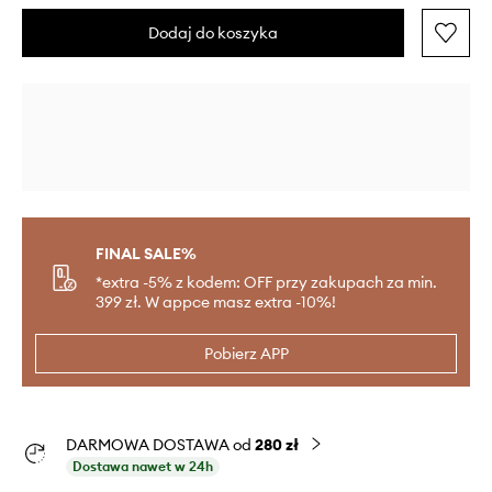
Dodaj do koszyka
FINAL SALE%
*extra -5% z kodem: OFF przy zakupach za min.
399 zł. W appce masz extra -10%!
Pobierz APP
DARMOWA DOSTAWA od
280 zł
Dostawa nawet w 24h