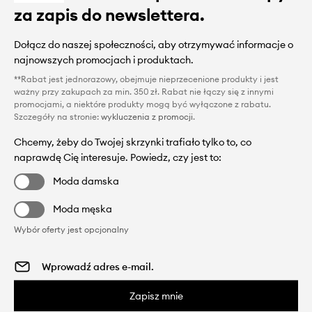
za zapis do newslettera.
Dołącz do naszej społeczności, aby otrzymywać informacje o
najnowszych promocjach i produktach.
**Rabat jest jednorazowy, obejmuje nieprzecenione produkty i jest
ważny przy zakupach za min. 350 zł. Rabat nie łączy się z innymi
promocjami, a niektóre produkty mogą być wyłączone z rabatu.
Szczegóły na stronie:
wykluczenia z promocji
.
Chcemy, żeby do Twojej skrzynki trafiało tylko to, co
naprawdę Cię interesuje. Powiedz, czy jest to:
Moda damska
Moda męska
Wybór oferty jest opcjonalny
Zapisz mnie