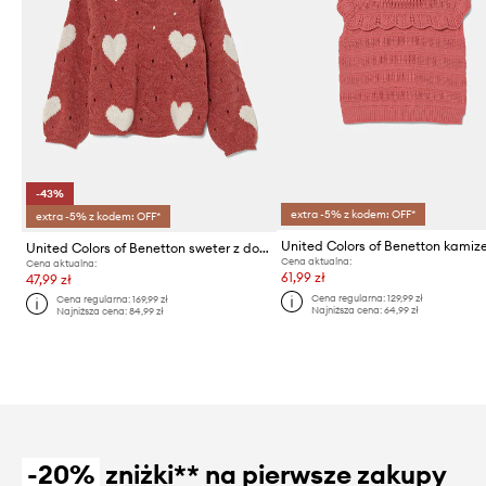
-43%
extra -5% z kodem: OFF*
extra -5% z kodem: OFF*
United Colors of Benetton sweter z domieszką wełny dziecięcy
Cena aktualna:
Cena aktualna:
61,99 zł
47,99 zł
Cena regularna:
129,99 zł
Cena regularna:
169,99 zł
Najniższa cena:
64,99 zł
Najniższa cena:
84,99 zł
-20%
zniżki** na pierwsze zakupy