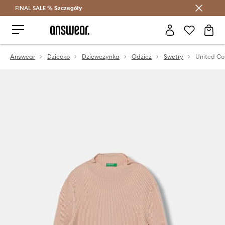
FINAL SALE %
Szczegóły
Oszczędzaj z Answear Club >
Answear
Dziecko
Dziewczynka
Odzież
Swetry