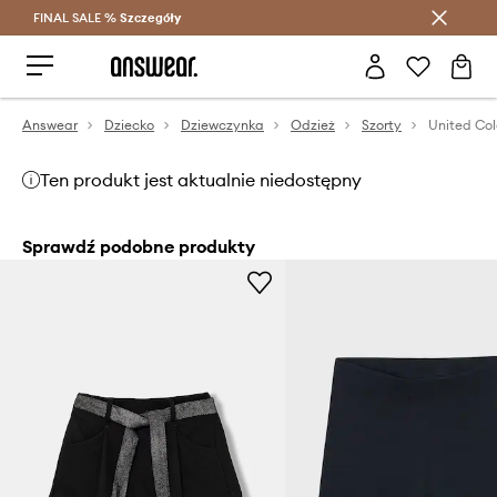
FINAL SALE %
Szczegóły
Oszczędzaj z Answear Club >
Answear
Dziecko
Dziewczynka
Odzież
Szorty
Ten produkt jest aktualnie niedostępny
Sprawdź podobne produkty