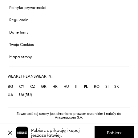
Polityka prywatności
Regulamin
Dane firmy
Twoje Cookies
Mapa strony
WEARETHEANSWEAR IN:
BG
CY
CZ
GR
HR
HU
IT
PL
RO
SI
SK
UA
UA(RU)
Zawartość tej strony jest chroniona prawem autorskim i należy do
Answear.com S.A.
Pobierz aplikację i kupuj
Pobierz
jeszcze łatwiej.