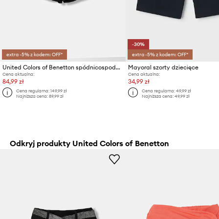
-30%
extra -5% z kodem: OFF*
extra -5% z kodem: OFF*
United Colors of Benetton spódnicospodnie dziecięce
Mayoral szorty dziecięce
Cena aktualna:
Cena aktualna:
84,99 zł
34,99 zł
Cena regularna:
149,99 zł
Cena regularna:
49,99 zł
Najniższa cena:
89,99 zł
Najniższa cena:
49,99 zł
Odkryj produkty United Colors of Benetton