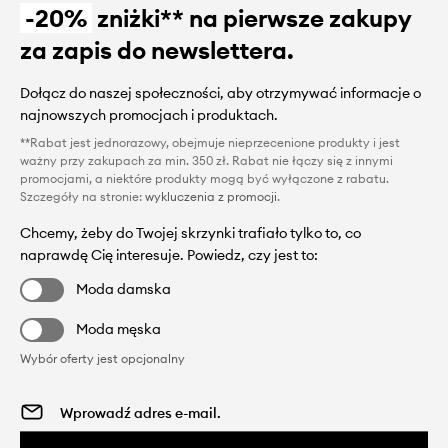
-20%
zniżki** na pierwsze zakupy
za zapis do newslettera.
Dołącz do naszej społeczności, aby otrzymywać informacje o
najnowszych promocjach i produktach.
**Rabat jest jednorazowy, obejmuje nieprzecenione produkty i jest
ważny przy zakupach za min. 350 zł. Rabat nie łączy się z innymi
promocjami, a niektóre produkty mogą być wyłączone z rabatu.
Szczegóły na stronie:
wykluczenia z promocji
.
Chcemy, żeby do Twojej skrzynki trafiało tylko to, co
naprawdę Cię interesuje. Powiedz, czy jest to:
Moda damska
Moda męska
Wybór oferty jest opcjonalny