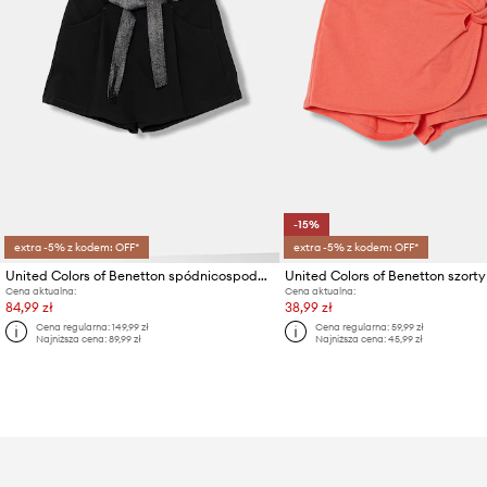
-15%
extra -5% z kodem: OFF*
extra -5% z kodem: OFF*
United Colors of Benetton spódnicospodnie dziecięce
Cena aktualna:
Cena aktualna:
84,99 zł
38,99 zł
Cena regularna:
149,99 zł
Cena regularna:
59,99 zł
Najniższa cena:
89,99 zł
Najniższa cena:
45,99 zł