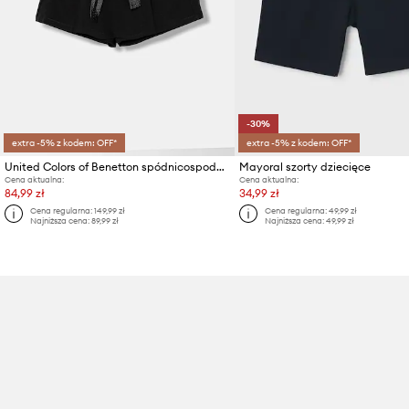
-30%
extra -5% z kodem: OFF*
extra -5% z kodem: OFF*
United Colors of Benetton spódnicospodnie dziecięce
Mayoral szorty dziecięce
Cena aktualna:
Cena aktualna:
84,99 zł
34,99 zł
Cena regularna:
149,99 zł
Cena regularna:
49,99 zł
Najniższa cena:
89,99 zł
Najniższa cena:
49,99 zł