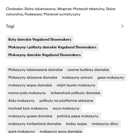
Cholewka: Skóra lakierowana, Wnętrze: Materiał tekstylny, Skóra
naturalna, Podeszwa: Materiał syntetyczny
Tagi
Buty damskie Vagabond Shoemakers
Mokasyny i półbuty damskie Vagabond Shoemakers
Mokasyny damskie Vagabond Shoemakers
Mokasyny lakierowane damskie
czarne loafersy damskie
Mokasyny skórzane damskie
mokasyny armani
geox mokasyny
mokasyny wojas damskie
ralph lauren mokasyny
marco polo mokasyny
birkenstock półbuty damskie
Aldo mokasyny
półbuty na platformie skórzane
michael kors mokasyny
ecco mokasyny
mokasyny guess damskie
patrizia pepe mokasyny
mokasyny timberland damskie
lordsy wojas
mokasyny dkny
gant mokasyny
mokasyny ecco damskie