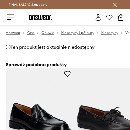
FINAL SALE %
Szczegóły
Oszczędzaj z Answear Club >
Answear
Ona
Obuwie
Mokasyny i półbuty
Mokasyny
Ten produkt jest aktualnie niedostępny
Sprawdź podobne produkty