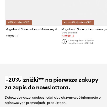
-15% z kodem: OFF*
extra -5% z kodem: OFF*
Vagabond Shoemakers - Mokasyny Alex
Cena aktualna:
629,99 zł
339,99 zł
Cena regularna:
539,99 zł
Najniższa cena:
359,99 zł
-20%
zniżki** na pierwsze zakupy
za zapis do newslettera.
Dołącz do naszej społeczności, aby otrzymywać informacje o
najnowszych promocjach i produktach.