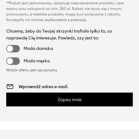
**Rabat jest jednorazowy, obejmuje nieprzecenione produkty i jest
ważny przy zakupach za min. 350 zł. Rabat nie łączy się z innymi
promocjami, a niektóre produkty mogą być wyłączone z rabatu.
Szczegóły na stronie:
wykluczenia z promocji
.
Chcemy, żeby do Twojej skrzynki trafiało tylko to, co
naprawdę Cię interesuje. Powiedz, czy jest to:
Moda damska
Moda męska
Wybór oferty jest opcjonalny
Zapisz mnie