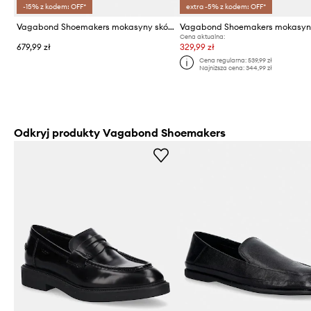
-15% z kodem: OFF*
extra -5% z kodem: OFF*
Vagabond Shoemakers mokasyny skórzane LINN
Cena aktualna:
679,99 zł
329,99 zł
Cena regularna:
539,99 zł
Najniższa cena:
344,99 zł
Odkryj produkty Vagabond Shoemakers