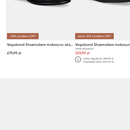
-15% z kodem: OFF*
extra -5% z kodem: OFF*
Vagabond Shoemakers mokasyny skórzane LINN
Cena aktualna:
679,99 zł
329,99 zł
Cena regularna:
539,99 zł
Najniższa cena:
344,99 zł