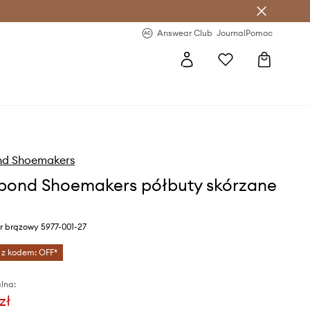
letter >
Regularne nowości >
Answear Club
Journal
Pomoc
d Shoemakers
ond Shoemakers półbuty skórzane
r brązowy 5977-001-27
 z kodem: OFF*
lna:
zł