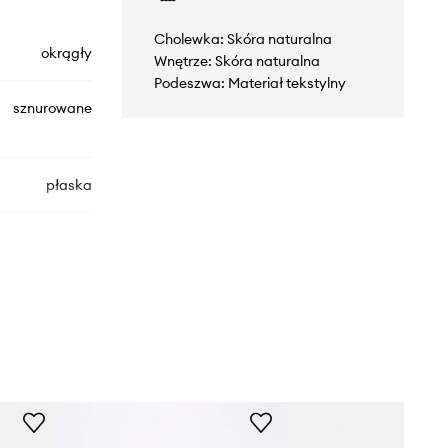
Cholewka: Skóra naturalna
okrągły
Wnętrze: Skóra naturalna
Podeszwa: Materiał tekstylny
sznurowane
płaska
5977.001.27
brązowy
Vagabond