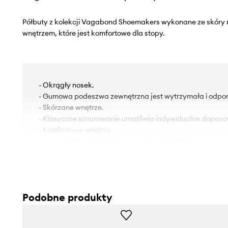
Półbuty z kolekcji Vagabond Shoemakers wykonane ze skóry 
wnętrzem, które jest komfortowe dla stopy.
- Okrągły nosek.
- Gumowa podeszwa zewnętrzna jest wytrzymała i odpor
- Skórzane wnętrze.
- Klasyczne sznurowanie umożliwia indywidualne dopaso
- Komfortowe wnętrze.
- Usztywniona cholewka zapewnia stabilność.
Podobne produkty