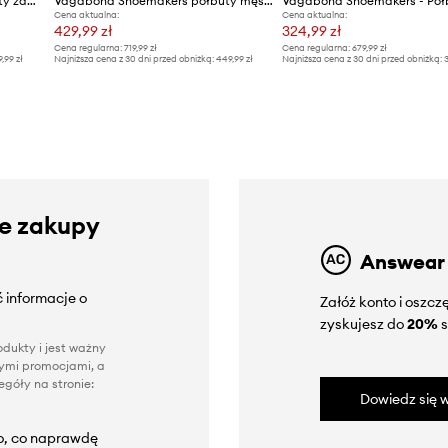
Vagabond Shoemakers półbuty zamszowe MARIO
Vagabond Shoemakers półbuty męskie zamszowe LOUI M
Cena aktualna:
Cena aktualna:
429,99 zł
324,99 zł
Cena regularna:
719,99 zł
Cena regularna:
679,99 zł
9,99 zł
Najniższa cena z 30 dni przed obniżką:
449,99 zł
Najniższa cena z 30 dni przed obniżką:
3
ze zakupy
Answear
 informacje o
Załóż konto i oszc
zyskujesz do
20%
s
dukty i jest ważny
nnymi promocjami, a
góły na stronie:
Dowiedz się w
to, co naprawdę