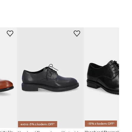
-15% z kodem: OFF*
extra -5% z kodem: OFF*