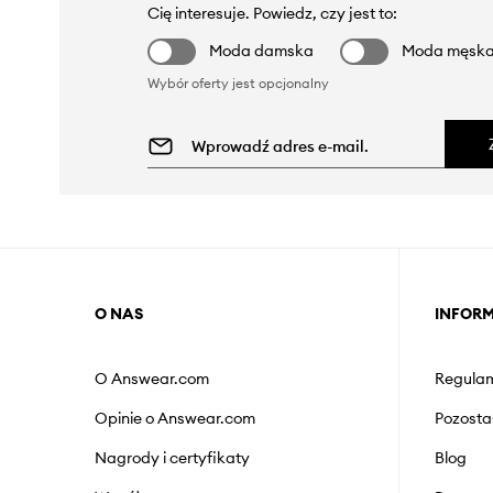
Cię interesuje. Powiedz, czy jest to:
Moda damska
Moda męsk
Wybór oferty jest opcjonalny
O NAS
INFOR
O Answear.com
Regulam
Opinie o Answear.com
Pozosta
Nagrody i certyfikaty
Blog