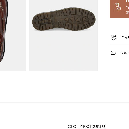
F
*
3
DA
ZWR
CECHY PRODUKTU