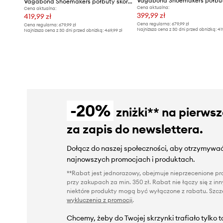
Vagabond Shoemakers półbuty skórzane ALEX M
Cena aktualna:
Cena aktualna:
399,99 zł
419,99 zł
Cena regularna:
679,99 zł
Cena regularna:
679,99 zł
Najniższa cena z 30 dni przed obniżką:
41
Najniższa cena z 30 dni przed obniżką:
469,99 zł
-20%
zniżki** na pierws
za zapis do newslettera.
Dołącz do naszej społeczności, aby otrzymywać
najnowszych promocjach i produktach.
**Rabat jest jednorazowy, obejmuje nieprzecenione pro
przy zakupach za min. 350 zł. Rabat nie łączy się z i
niektóre produkty mogą być wyłączone z rabatu. Szcze
wykluczenia z promocji
.
Chcemy, żeby do Twojej skrzynki trafiało tylko 