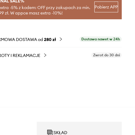
INAL SALE%
Pobierz APP
extra -5% z kodem: OFF przy zakupach za min.
99 zł. W appce masz extra -10%!
RMOWA DOSTAWA od
280 zł
Dostawa nawet w 24h
OTY I REKLAMACJE
Zwrot do 30 dni
SKŁAD