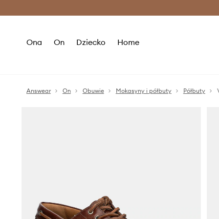
Premium Fashion Benefits >
O
Ona
On
Dziecko
Home
Answear
On
Obuwie
Mokasyny i półbuty
Półbuty