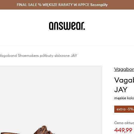
szczędzaj z Answear Club >
FINAL SALE % WIĘKSZE RABATY W APPCE
Dostawa nawet w 24h >
Szczegóły
News
Vagabond Shoemakers półbuty skórzane JAY
Vagabon
Vagab
JAY
męskie kolo
extra -5%
Cena aktua
449,99 