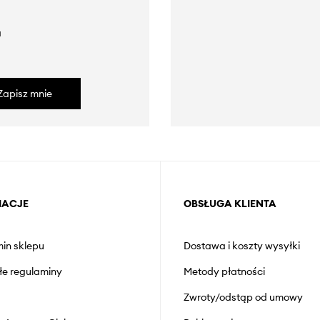
a
Zapisz mnie
MACJE
OBSŁUGA KLIENTA
in sklepu
Dostawa i koszty wysyłki
łe regulaminy
Metody płatności
Zwroty/odstąp od umowy