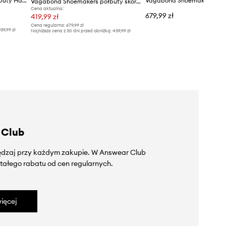
Vagabond Shoemakers - Półbuty Harvey
Vagabond Shoemakers półbuty skórzane ALEX M
Cena aktualna:
679,99 zł
419,99 zł
Cena regularna:
679,99 zł
39,99 zł
Najniższa cena z 30 dni przed obniżką:
439,99 zł
 Club
zędzaj przy każdym zakupie. W Answear Club
tałego rabatu od cen regularnych.
ięcej