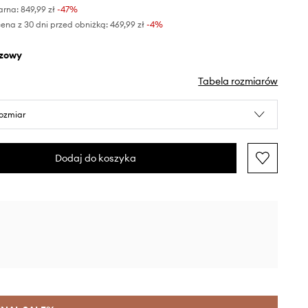
arna:
849,99 zł
-47%
ena z 30 dni przed obniżką:
469,99 zł
 -4%
ązowy
Tabela rozmiarów
rozmiar
Dodaj do koszyka