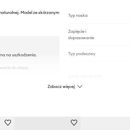
naturalnej. Model ze skórzanym
Typ noska
Zapięcie i
dopasowanie
Typ podeszwy
na na uszkodzenia.
wanie do stopy.
DANE PRODUKTU
Zobacz więcej
Kod producenta
Kolor
Marka