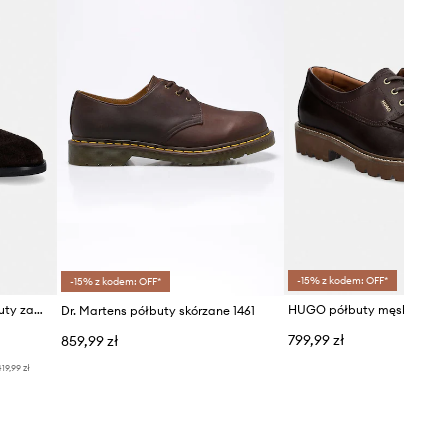
Shoemakers
-15% z kodem: OFF*
-15% z kodem: OFF*
Vagabond Shoemakers półbuty zamszowe MARIO
Dr. Martens półbuty skórzane 1461
799,99 zł
859,99 zł
19,99 zł