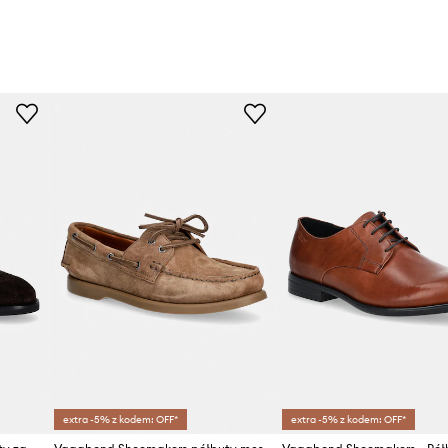
extra -5% z kodem: OFF*
extra -5% z kodem: OFF*