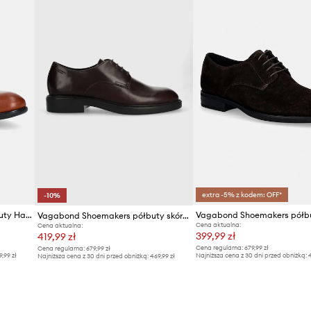
Producent
ID Produktu
extra -5% z kodem: OFF*
-10%
Vagabond Shoemakers - Półbuty Harvey
Vagabond Shoemakers półbuty skórzane ALEX M
Cena aktualna:
Cena aktualna:
399,99 zł
419,99 zł
Cena regularna:
679,99 zł
Cena regularna:
679,99 zł
9,99 zł
Najniższa cena z 30 dni przed obniżką:
4
Najniższa cena z 30 dni przed obniżką:
469,99 zł