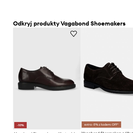
Odkryj produkty Vagabond Shoemakers
extra -5% z kodem: OFF*
-10%