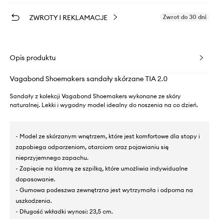
ZWROTY I REKLAMACJE
Zwrot do 30 dni
Opis produktu
Vagabond Shoemakers sandały skórzane TIA 2.0
Sandały z kolekcji Vagabond Shoemakers wykonane ze skóry
naturalnej. Lekki i wygodny model idealny do noszenia na co dzień.
- Model ze skórzanym wnętrzem, które jest komfortowe dla stopy i
zapobiega odparzeniom, otarciom oraz pojawianiu się
nieprzyjemnego zapachu.
- Zapięcie na klamrę ze szpilką, które umożliwia indywidualne
dopasowanie.
- Gumowa podeszwa zewnętrzna jest wytrzymała i odporna na
uszkodzenia.
- Długość wkładki wynosi: 23,5 cm.