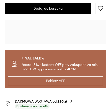
Dodaj do koszyka
FINAL SALE%
*extra -5% z kodem: OFF przy zakupach za min.
399 zł. W appce masz extra -10%!
Pobierz APP
DARMOWA DOSTAWA od
280 zł
Dostawa nawet w 24h