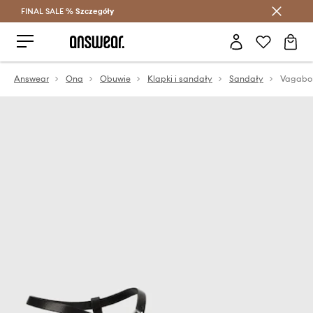
FINAL SALE %
Szczegóły
Oszczędzaj z Answear Club >
Answear
Ona
Obuwie
Klapki i sandały
Sandały