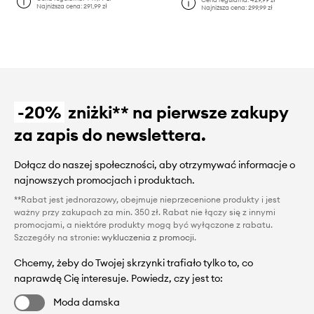
Najniższa cena:
291,99 zł
Najniższa cena:
299,99 zł
-20%
zniżki** na pierwsze zakupy
za zapis do newslettera.
Dołącz do naszej społeczności, aby otrzymywać informacje o
najnowszych promocjach i produktach.
**Rabat jest jednorazowy, obejmuje nieprzecenione produkty i jest
ważny przy zakupach za min. 350 zł. Rabat nie łączy się z innymi
promocjami, a niektóre produkty mogą być wyłączone z rabatu.
Szczegóły na stronie:
wykluczenia z promocji
.
Chcemy, żeby do Twojej skrzynki trafiało tylko to, co
naprawdę Cię interesuje. Powiedz, czy jest to:
Moda damska