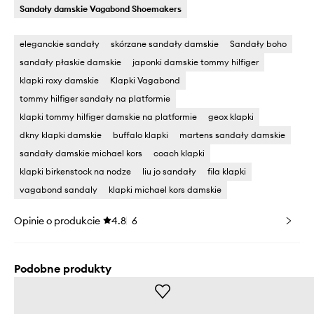
Sandały damskie Vagabond Shoemakers
eleganckie sandały
skórzane sandały damskie
Sandały boho
sandały płaskie damskie
japonki damskie tommy hilfiger
klapki roxy damskie
Klapki Vagabond
tommy hilfiger sandały na platformie
klapki tommy hilfiger damskie na platformie
geox klapki
dkny klapki damskie
buffalo klapki
martens sandały damskie
sandały damskie michael kors
coach klapki
klapki birkenstock na nodze
liu jo sandały
fila klapki
vagabond sandaly
klapki michael kors damskie
Opinie o produkcie
4.8
6
Podobne produkty