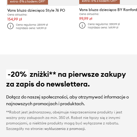
extra -5% z kodem: OFF*
extra -5% z kodem: OFF*
Vans bluza dziecięca Style 76 PO
Cena aktualna:
Cena aktualna:
99,99 zł
154,99 zł
Cena regularna:
339,99 zł
Cena regularna:
259,99 zł
Najniższa cena:
169,99 zł
Najniższa cena:
169,99 zł
-20%
zniżki** na pierwsze zakupy
za zapis do newslettera.
Dołącz do naszej społeczności, aby otrzymywać informacje o
najnowszych promocjach i produktach.
**Rabat jest jednorazowy, obejmuje nieprzecenione produkty i jest
ważny przy zakupach za min. 350 zł. Rabat nie łączy się z innymi
promocjami, a niektóre produkty mogą być wyłączone z rabatu.
Szczegóły na stronie:
wykluczenia z promocji
.