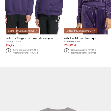
extra -5% z kodem: OFF*
extra -5% z kodem: OFF*
adidas Originals bluza dziecięca
adidas bluza dziecięca
Cena aktualna:
Cena aktualna:
139,99 zł
124,99 zł
Cena regularna:
219,99 zł
Cena regularna:
199,99 zł
Najniższa cena:
144,99 zł
Najniższa cena:
129,99 zł