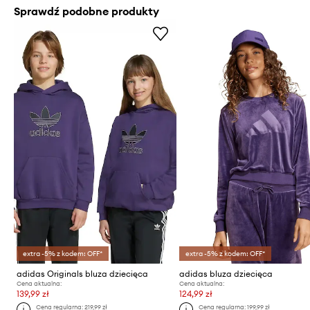
Sprawdź podobne produkty
extra -5% z kodem: OFF*
extra -5% z kodem: OFF*
adidas Originals bluza dziecięca
adidas bluza dziecięca
Cena aktualna:
Cena aktualna:
139,99 zł
124,99 zł
Cena regularna:
219,99 zł
Cena regularna:
199,99 zł