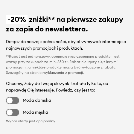
-20%
zniżki** na pierwsze zakupy
za zapis do newslettera.
Dołącz do naszej społeczności, aby otrzymywać informacje o
najnowszych promocjach i produktach.
**Rabat jest jednorazowy, obejmuje nieprzecenione produkty i jest
ważny przy zakupach za min. 350 zł. Rabat nie łączy się z innymi
promocjami, a niektóre produkty mogą być wyłączone z rabatu.
Szczegóły na stronie:
wykluczenia z promocji
.
Chcemy, żeby do Twojej skrzynki trafiało tylko to, co
naprawdę Cię interesuje. Powiedz, czy jest to:
Moda damska
Moda męska
Wybór oferty jest opcjonalny