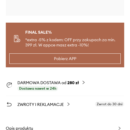
FINAL SALE%
*extra -5% z kodem: OFF przy zakupach za min.
399 zł. W appce masz extra -10%!
Pobierz APP
DARMOWA DOSTAWA od
280 zł
Dostawa nawet w 24h
ZWROTY I REKLAMACJE
Zwrot do 30 dni
Opis produktu