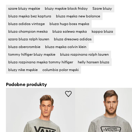
szare bluzy męskie
bluzy męskie black friday
Szare bluzy
bluza męska bez kaptura
bluza męska new balance
bluza adidas vintage
bluza hugo boss męska
bluza champion meska
bluza salewa męska
kappa bluza
szara bluza ralph lauren
bluza dresowa adidas
bluza abercrombie
bluza męska calvin klein
tommy hilfiger bluzy męskie
bluza rozpinana ralph lauren
bluza rozpinana męska tommy hilfiger
helly hansen bluza
bluzy nike męskie
columbia polar męski
Podobne produkty