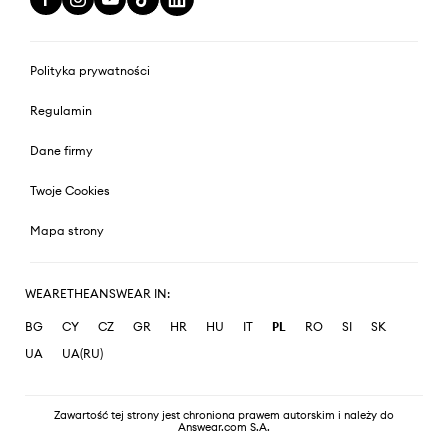
Polityka prywatności
Regulamin
Dane firmy
Twoje Cookies
Mapa strony
WEARETHEANSWEAR IN:
BG
CY
CZ
GR
HR
HU
IT
PL
RO
SI
SK
UA
UA(RU)
Zawartość tej strony jest chroniona prawem autorskim i należy do
Answear.com S.A.