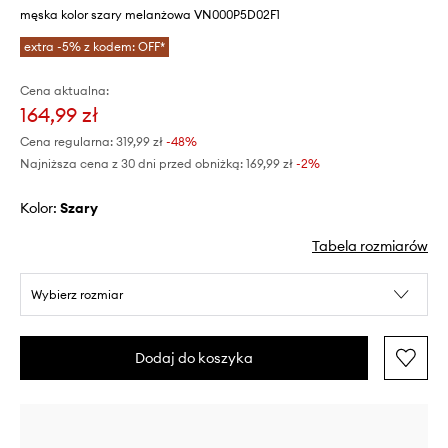
męska kolor szary melanżowa VN000P5D02F1
extra -5% z kodem: OFF*
Cena aktualna:
164,99 zł
Cena regularna:
319,99 zł
-48%
Najniższa cena z 30 dni przed obniżką:
169,99 zł
 -2%
Kolor:
szary
Tabela rozmiarów
Wybierz rozmiar
Dodaj do koszyka