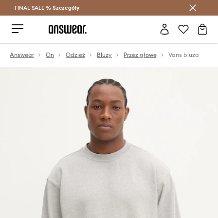
FINAL SALE %
Szczegóły
Oszczędzaj z Answear Club >
Answear
On
Odzież
Bluzy
Przez głowę
Vans bluza