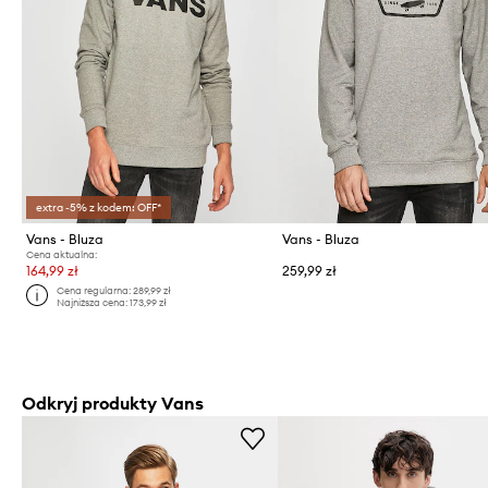
extra -5% z kodem: OFF*
Vans - Bluza
Vans - Bluza
Cena aktualna:
164,99 zł
259,99 zł
Cena regularna:
289,99 zł
Najniższa cena:
173,99 zł
Odkryj produkty Vans