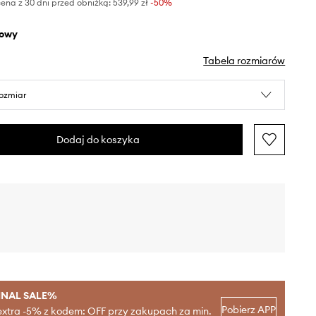
ena z 30 dni przed obniżką:
539,99 zł
 -50%
żowy
Tabela rozmiarów
rozmiar
Dodaj do koszyka
INAL SALE%
Pobierz APP
extra -5% z kodem: OFF przy zakupach za min.