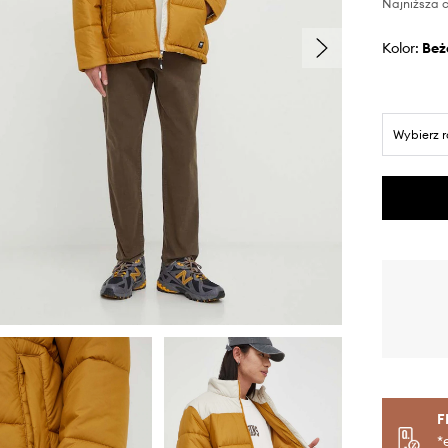
Najniższa c
Kolor:
be
Wybierz 
F
*