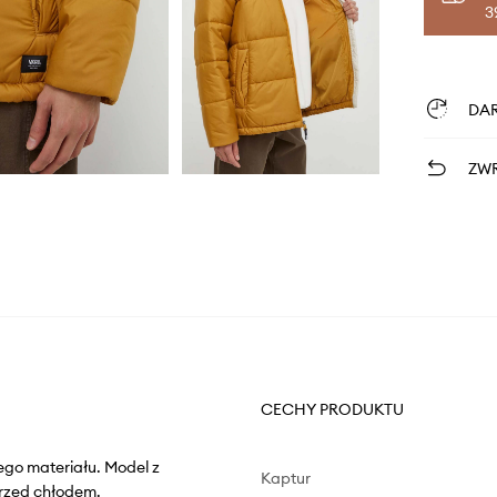
3
DA
ZWR
CECHY PRODUKTU
go materiału. Model z
Kaptur
rzed chłodem.