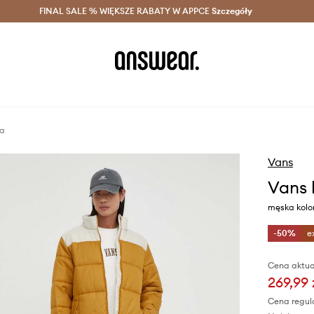
szczędzaj z Answear Club >
FINAL SALE % WIĘKSZE RABATY W APPCE
Dostawa nawet w 24h >
Szczegóły
News
ka
Vans
Vans 
męska kolo
-50%
e
Cena aktua
269,99 
Cena regul