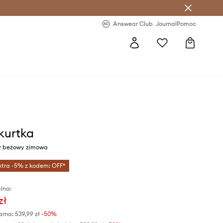
letter >
Regularne nowości >
Answear Club
Journal
Pomoc
kurtka
r beżowy zimowa
xtra -5% z kodem: OFF*
lna:
zł
arna:
539,99 zł
-50%