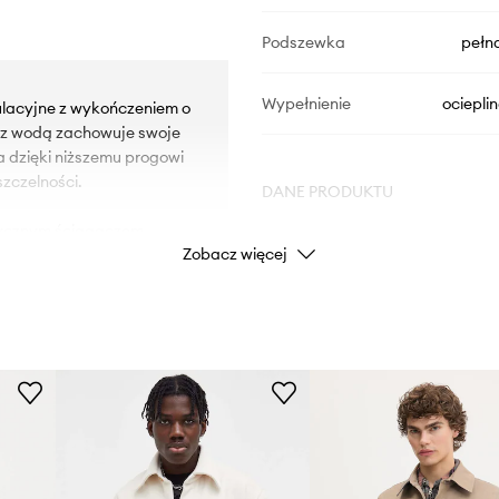
Podszewka
pełn
Wypełnienie
ociepli
ulacyjne z wykończeniem o
 z wodą zachowuje swoje
 dzięki niższemu progowi
zczelności.
DANE PRODUKTU
tycznym ściągaczem.
Zobacz więcej
Kod producenta
V
Kolor producenta
Kolor
Marka