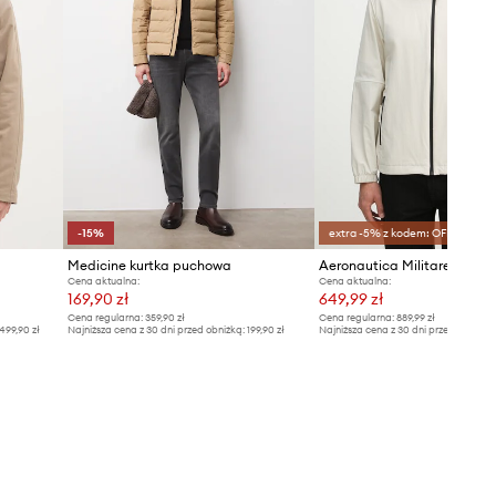
-15%
extra -5% z kodem: OFF*
Medicine kurtka puchowa
Cena aktualna:
Cena aktualna:
169,90 zł
649,99 zł
Cena regularna:
359,90 zł
Cena regularna:
889,99 zł
499,90 zł
Najniższa cena z 30 dni przed obniżką:
199,90 zł
Najniższa cena z 30 dni przed obniżką