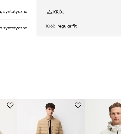
a, syntetyczna
KRÓJ
Krój
:
regular fit
na syntetyczna
N0008JFCMY1
OATMEAL.WO
beżowy
Vans