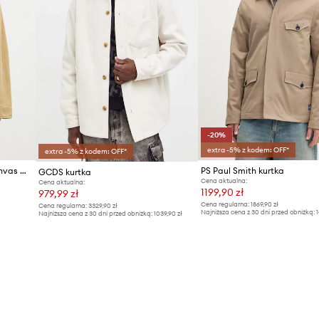
ID Produktu
-20%
extra -5% z kodem: OFF*
extra -5% z kodem: OFF*
AMBUSH kurtka jeansowa Canvas Work Jacket
PS Paul Smith kurtka
GCDS kurtka
Cena aktualna:
Cena aktualna:
1199,90 zł
979,99 zł
Cena regularna:
1869,90 zł
Cena regularna:
3329,90 zł
Najniższa cena z 30 dni przed obniżką:
1
Najniższa cena z 30 dni przed obniżką:
1039,90 zł