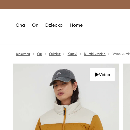
Premium Fashion Benefits >
O
Ona
On
Dziecko
Home
Answear
On
Odzież
Kurtki
Kurtki krótkie
Vans kurt
Video