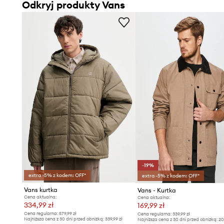
Odkryj produkty Vans
-19%
extra -5% z kodem: OFF*
extra -5% z kodem: OFF*
Vans kurtka
Vans - Kurtka
Cena aktualna:
Cena aktualna:
334,99 zł
169,99 zł
Cena regularna:
579,99 zł
Cena regularna:
339,99 zł
Najniższa cena z 30 dni przed obniżką:
339,99 zł
Najniższa cena z 30 dni przed obniżką:
20