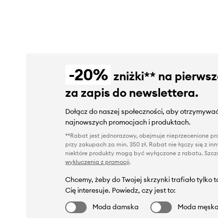
-20%
zniżki** na pierws
za zapis do newslettera.
Dołącz do naszej społeczności, aby otrzymywać
najnowszych promocjach i produktach.
**Rabat jest jednorazowy, obejmuje nieprzecenione pro
przy zakupach za min. 350 zł. Rabat nie łączy się z i
niektóre produkty mogą być wyłączone z rabatu. Szcze
wykluczenia z promocji
.
Chcemy, żeby do Twojej skrzynki trafiało tylko 
Cię interesuje. Powiedz, czy jest to:
Moda damska
Moda męsk