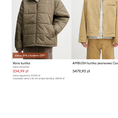
extra -5% z kodem: OFF*
Vans kurtka
Cena aktualna:
334,99 zł
3479,90 zł
Cena regularna:
579,99 zł
Najniższa cena z 30 dni przed obniżką:
339,99 zł