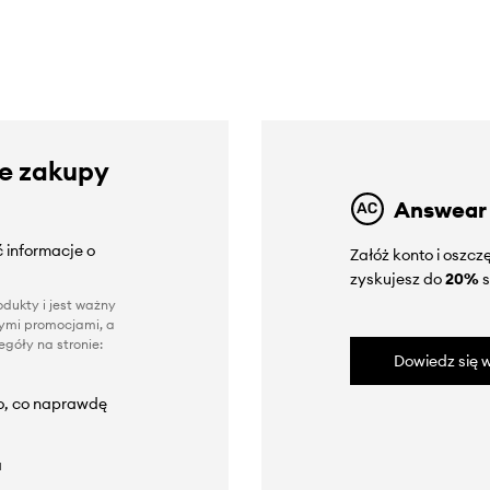
ze zakupy
Answear
 informacje o
Załóż konto i oszc
zyskujesz do
20%
s
dukty i jest ważny
nnymi promocjami, a
góły na stronie:
Dowiedz się w
to, co naprawdę
a