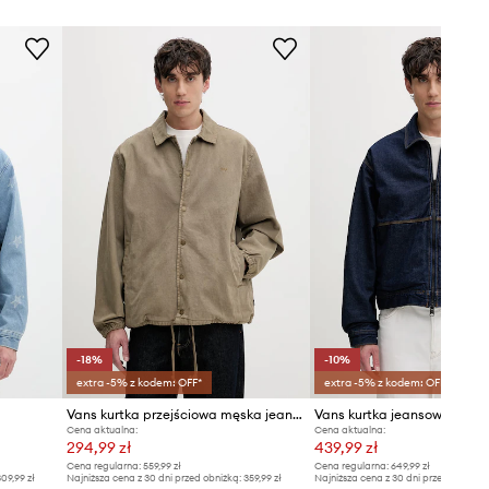
-18%
-10%
extra -5% z kodem: OFF*
extra -5% z kodem: OFF*
Vans kurtka przejściowa męska jeansowa Premium LX Denim Torrey Coaches
Cena aktualna:
Cena aktualna:
294,99 zł
439,99 zł
Cena regularna:
559,99 zł
Cena regularna:
649,99 zł
09,99 zł
Najniższa cena z 30 dni przed obniżką:
359,99 zł
Najniższa cena z 30 dni przed obniżką