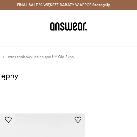
szczędzaj z Answear Club >
FINAL SALE % WIĘKSZE RABATY W APPCE
Dostawa nawet w 24h >
Szczegóły
News
i
Vans tenisówki dziecięce UY Old Skool
stępny