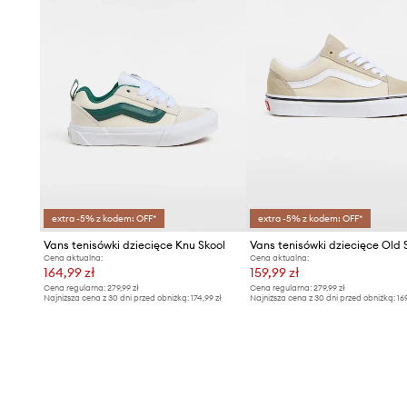
extra -5% z kodem: OFF*
extra -5% z kodem: OFF*
Vans tenisówki dziecięce Knu Skool
Vans tenisówki dziecięce Old 
Cena aktualna:
Cena aktualna:
164,99 zł
159,99 zł
Cena regularna:
279,99 zł
Cena regularna:
279,99 zł
Najniższa cena z 30 dni przed obniżką:
174,99 zł
Najniższa cena z 30 dni przed obniżką:
16