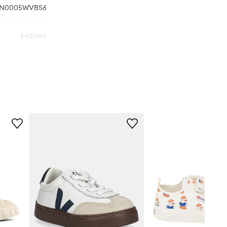
N0005WVBS6
beżowy
Vans