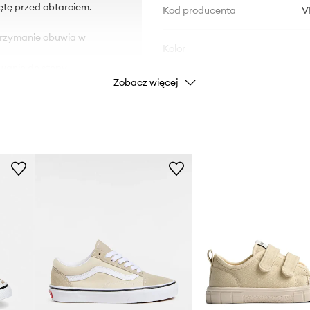
ętę przed obtarciem.
Kod producenta
V
utrzymanie obuwia w
Kolor
wanie do stopy.
Zobacz więcej
Marka
Producent
ID Produktu