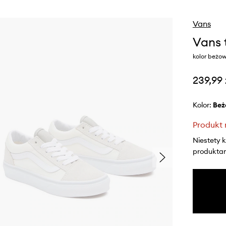
Vans
Vans 
kolor beżo
239,99 
Kolor:
be
Produkt 
Niestety 
produktami