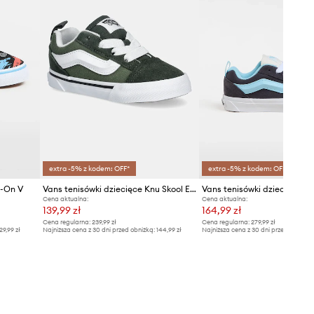
extra -5% z kodem: OFF*
extra -5% z kodem: OFF*
p-On V
Vans tenisówki dziecięce Knu Skool Elastic Lace
Vans tenisówki dziecięce Kn
Cena aktualna:
Cena aktualna:
139,99 zł
164,99 zł
Cena regularna:
239,99 zł
Cena regularna:
279,99 zł
29,99 zł
Najniższa cena z 30 dni przed obniżką:
144,99 zł
Najniższa cena z 30 dni przed obniżką