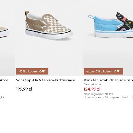
-15% z kodem: OFF*
extra -5% z kodem: OFF*
Skool
Vans Slip-On V tenisówki dziecięce
Vans tenisówki dziecięce Sli
Cena aktualna:
199,99 zł
124,99 zł
Cena regularna:
219,99 zł
9,99 zł
Najniższa cena z 30 dni przed obniżką:
1