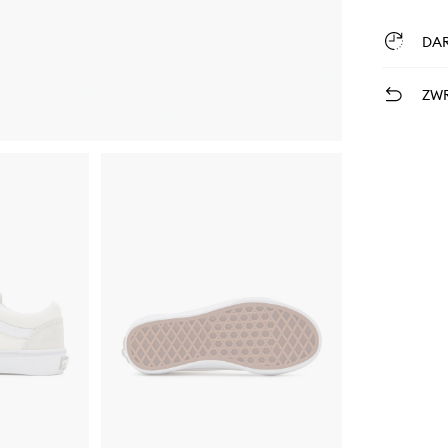
DA
ZWR