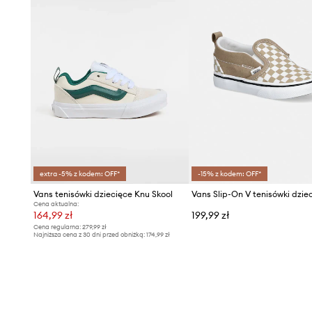
extra -5% z kodem: OFF*
-15% z kodem: OFF*
Vans tenisówki dziecięce Knu Skool
Vans Slip-On V tenisówki dzie
Cena aktualna:
164,99 zł
199,99 zł
Cena regularna:
279,99 zł
Najniższa cena z 30 dni przed obniżką:
174,99 zł