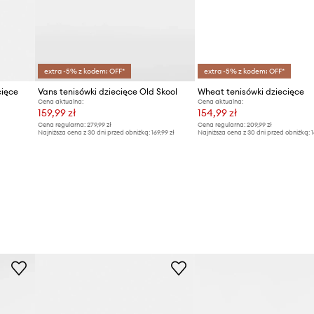
extra -5% z kodem: OFF*
extra -5% z kodem: OFF*
cięce
Vans tenisówki dziecięce Old Skool
Wheat tenisówki dziecięce
Cena aktualna:
Cena aktualna:
159,99 zł
154,99 zł
Cena regularna:
279,99 zł
Cena regularna:
209,99 zł
Najniższa cena z 30 dni przed obniżką:
169,99 zł
Najniższa cena z 30 dni przed obniżką:
1