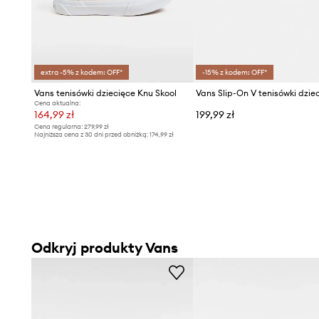
extra -5% z kodem: OFF*
-15% z kodem: OFF*
Vans tenisówki dziecięce Knu Skool
Vans Slip-On V tenisówki dzie
Cena aktualna:
164,99 zł
199,99 zł
Cena regularna:
279,99 zł
Najniższa cena z 30 dni przed obniżką:
174,99 zł
Odkryj produkty Vans