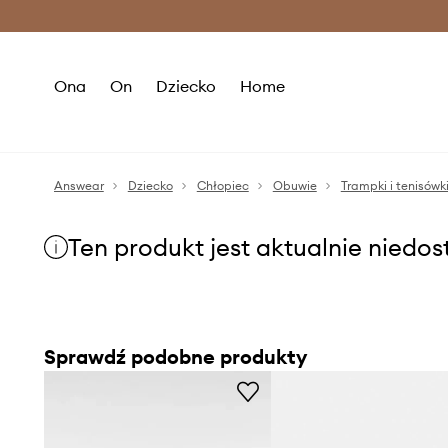
Premium Fashion Benefits >
O
Ona
On
Dziecko
Home
Answear
Dziecko
Chłopiec
Obuwie
Trampki i tenisówk
Ten produkt jest aktualnie niedo
Sprawdź podobne produkty