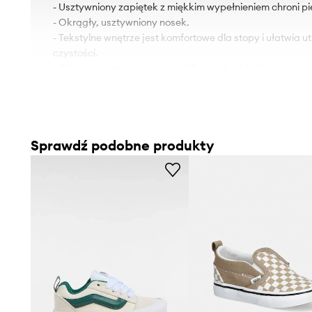
- Usztywniony zapiętek z miękkim wypełnieniem chroni pi
- Okrągły, usztywniony nosek.
- Tekstylne wnętrze jest komfortowe dla stopy i ułatwia 
czystości.
- Klasyczne sznurowanie umożliwia indywidualne dopaso
Sprawdź podobne produkty