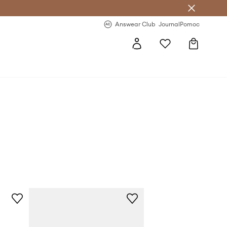
letter >
Regularne nowości >
Answear Club
Journal
Pomoc