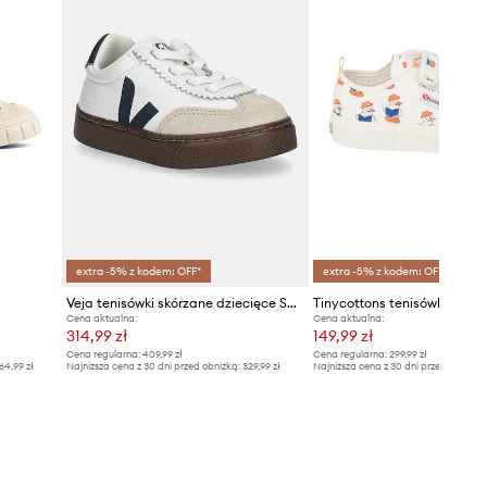
extra -5% z kodem: OFF*
extra -5% z kodem: OFF*
Veja tenisówki skórzane dziecięce Small Volley
Cena aktualna:
Cena aktualna:
314,99 zł
149,99 zł
Cena regularna:
409,99 zł
Cena regularna:
299,99 zł
64,99 zł
Najniższa cena z 30 dni przed obniżką:
329,99 zł
Najniższa cena z 30 dni przed obniżką