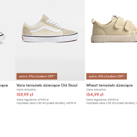
extra -5% z kodem: OFF*
extra -5% z kodem: OFF*
cięce
Vans tenisówki dziecięce Old Skool
Wheat tenisówki dziecięce
Cena aktualna:
Cena aktualna:
159,99 zł
154,99 zł
Cena regularna:
279,99 zł
Cena regularna:
209,99 zł
Najniższa cena z 30 dni przed obniżką:
169,99 zł
Najniższa cena z 30 dni przed obniżką:
1