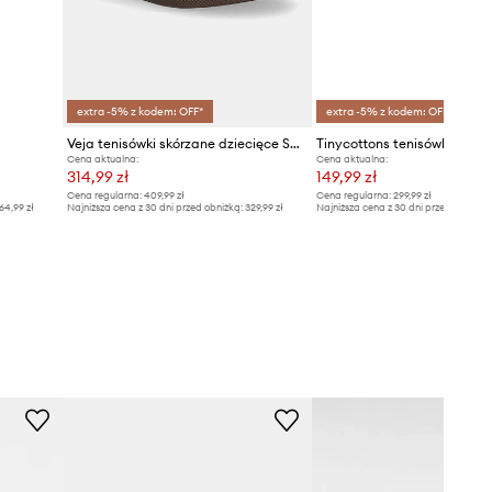
extra -5% z kodem: OFF*
extra -5% z kodem: OFF*
Veja tenisówki skórzane dziecięce Small Volley
Cena aktualna:
Cena aktualna:
314,99 zł
149,99 zł
Cena regularna:
409,99 zł
Cena regularna:
299,99 zł
64,99 zł
Najniższa cena z 30 dni przed obniżką:
329,99 zł
Najniższa cena z 30 dni przed obniżką