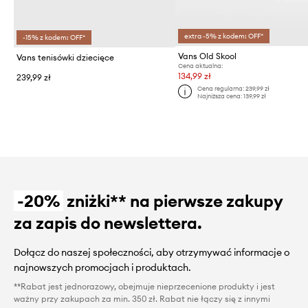
extra -5% z kodem: OFF*
-15% z kodem: OFF*
Vans Old Skool
Vans tenisówki dziecięce
Cena aktualna:
134,99 zł
239,99 zł
Cena regularna:
239,99 zł
Najniższa cena:
139,99 zł
-20%
zniżki** na pierwsze zakupy
za zapis do newslettera.
Dołącz do naszej społeczności, aby otrzymywać informacje o
najnowszych promocjach i produktach.
**Rabat jest jednorazowy, obejmuje nieprzecenione produkty i jest
ważny przy zakupach za min. 350 zł. Rabat nie łączy się z innymi