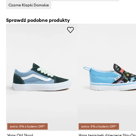
Czarne Klapki Damskie
Sprawdź podobne produkty
extra -5% z kodem: OFF*
extra -5% z kodem: OFF*
Vans Old Skool
Vans tenisówki dziecięce Slip-On