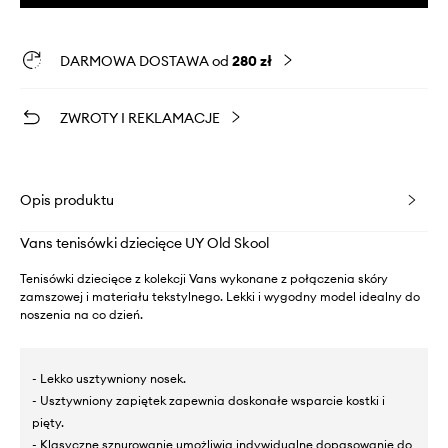
DARMOWA DOSTAWA od
280 zł
ZWROTY I REKLAMACJE
Opis produktu
Vans tenisówki dziecięce UY Old Skool
Tenisówki dziecięce z kolekcji Vans wykonane z połączenia skóry
zamszowej i materiału tekstylnego. Lekki i wygodny model idealny do
noszenia na co dzień.
- Lekko usztywniony nosek.
- Usztywniony zapiętek zapewnia doskonałe wsparcie kostki i
pięty.
- Klasyczne sznurowanie umożliwia indywidualne dopasowanie do