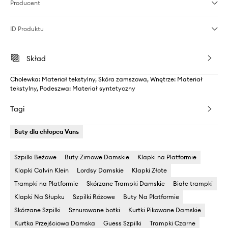
Producent
ID Produktu
Skład
Cholewka: Materiał tekstylny, Skóra zamszowa, Wnętrze: Materiał
tekstylny, Podeszwa: Materiał syntetyczny
Tagi
Buty dla chłopca Vans
Szpilki Beżowe
Buty Zimowe Damskie
Klapki na Platformie
Klapki Calvin Klein
Lordsy Damskie
Klapki Złote
Trampki na Platformie
Skórzane Trampki Damskie
Białe trampki
Klapki Na Słupku
Szpilki Różowe
Buty Na Platformie
Skórzane Szpilki
Sznurowane botki
Kurtki Pikowane Damskie
Kurtka Przejściowa Damska
Guess Szpilki
Trampki Czarne