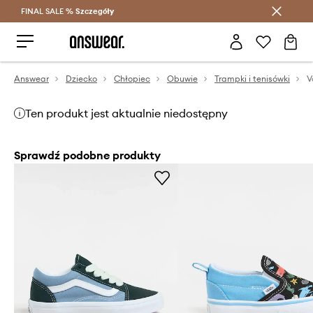
FINAL SALE %
Szczegóły
Oszczędzaj z Answear Club >
Answear
Dziecko
Chłopiec
Obuwie
Trampki i tenisówki
Ten produkt jest aktualnie niedostępny
Sprawdź podobne produkty