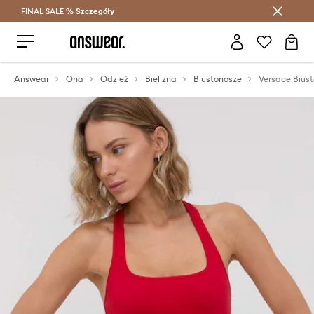
FINAL SALE %
Szczegóły
Oszczędzaj z Answear Club >
Answear
Ona
Odzież
Bielizna
Biustonosze
Versace Bius