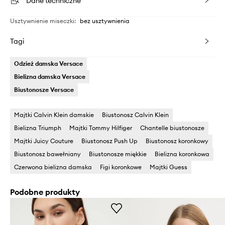
Dane techniczne
Usztywnienie miseczki
:
bez usztywnienia
Tagi
Odzież damska Versace
Bielizna damska Versace
Biustonosze Versace
Majtki Calvin Klein damskie
Biustonosz Calvin Klein
Bielizna Triumph
Majtki Tommy Hilfiger
Chantelle biustonosze
Majtki Juicy Couture
Biustonosz Push Up
Biustonosz koronkowy
Biustonosz bawełniany
Biustonosze miękkie
Bielizna koronkowa
Czerwona bielizna damska
Figi koronkowe
Majtki Guess
Podobne produkty