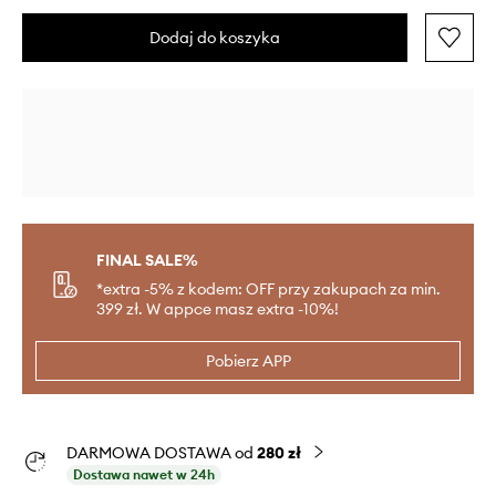
Dodaj do koszyka
FINAL SALE%
*extra -5% z kodem: OFF przy zakupach za min.
399 zł. W appce masz extra -10%!
Pobierz APP
DARMOWA DOSTAWA od
280 zł
Dostawa nawet w 24h