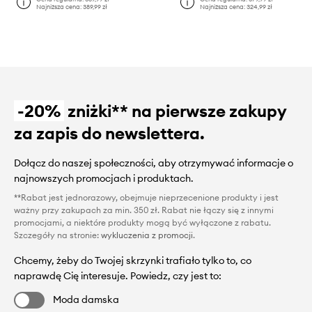
Najniższa cena:
389,99 zł
Najniższa cena:
324,99 zł
-20%
zniżki** na pierwsze zakupy
za zapis do newslettera.
Dołącz do naszej społeczności, aby otrzymywać informacje o
najnowszych promocjach i produktach.
**Rabat jest jednorazowy, obejmuje nieprzecenione produkty i jest
ważny przy zakupach za min. 350 zł. Rabat nie łączy się z innymi
promocjami, a niektóre produkty mogą być wyłączone z rabatu.
Szczegóły na stronie:
wykluczenia z promocji
.
Chcemy, żeby do Twojej skrzynki trafiało tylko to, co
naprawdę Cię interesuje. Powiedz, czy jest to:
Moda damska