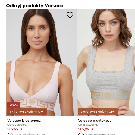
Odkryj produkty Versace
-20%
extra -5% z kodem: OFF*
extra -5% z kodem: OFF*
Versace biustonosz
Versace biustonosz
Cena aktualna:
Cena aktualna:
309,99 zł
309,99 zł
Cena regularna:
389,99 zł
Cena regularna:
379,99 zł