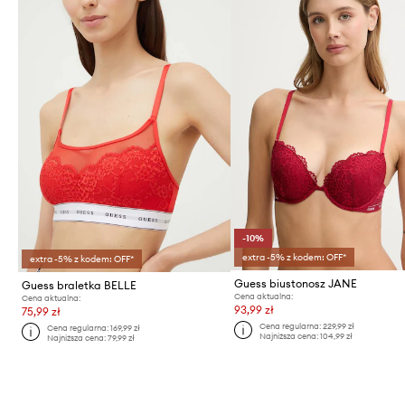
-10%
extra -5% z kodem: OFF*
extra -5% z kodem: OFF*
Guess biustonosz JANE
Guess braletka BELLE
Cena aktualna:
Cena aktualna:
93,99 zł
75,99 zł
Cena regularna:
229,99 zł
Cena regularna:
169,99 zł
Najniższa cena:
104,99 zł
Najniższa cena:
79,99 zł