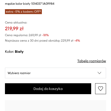
męskie kolor biały 1014037 1A09984
extra -5% z kodem: OFF*
Cena aktualna:
219,99 zł
Cena regularna:
269,99 zł
-18%
Najniższa cena z 30 dni przed obniżką:
229,99 zł
 -4%
Kolor:
biały
Tabela rozmiarów
Wybierz rozmiar
Dodaj do koszyka