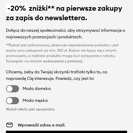
-20%
zniżki** na pierwsze zakupy
za zapis do newslettera.
Dołącz do naszej społeczności, aby otrzymywać informacje o
najnowszych promocjach i produktach.
**Rabat jest jednorazowy, obejmuje nieprzecenione produkty i jest
ważny przy zakupach za min. 350 zł. Rabat nie łączy się z innymi
promocjami, a niektóre produkty mogą być wyłączone z rabatu.
Szczegóły na stronie:
wykluczenia z promocji
.
Chcemy, żeby do Twojej skrzynki trafiało tylko to, co
naprawdę Cię interesuje. Powiedz, czy jest to:
Moda damska
Moda męska
Wybór oferty jest opcjonalny