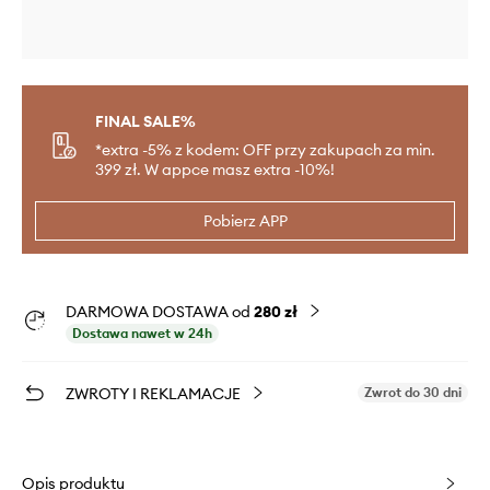
FINAL SALE%
*extra -5% z kodem: OFF przy zakupach za min.
399 zł. W appce masz extra -10%!
Pobierz APP
DARMOWA DOSTAWA od
280 zł
Dostawa nawet w 24h
ZWROTY I REKLAMACJE
Zwrot do 30 dni
Opis produktu