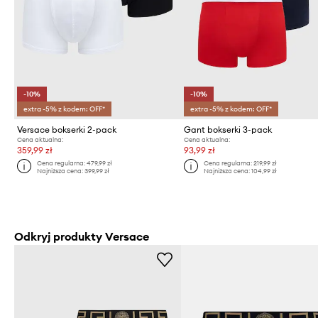
-10%
-10%
extra -5% z kodem: OFF*
extra -5% z kodem: OFF*
Versace bokserki 2-pack
Gant bokserki 3-pack
Cena aktualna:
Cena aktualna:
359,99 zł
93,99 zł
Cena regularna:
479,99 zł
Cena regularna:
219,99 zł
Najniższa cena:
399,99 zł
Najniższa cena:
104,99 zł
Odkryj produkty Versace