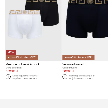
-10%
extra -5% z kodem: OFF*
extra -5% z kodem: OFF*
Versace bokserki 2-pack
Versace bokserki
Cena aktualna:
Cena aktualna:
359,99 zł
199,99 zł
Cena regularna:
479,99 zł
Cena regularna:
289,99 zł
Najniższa cena:
399,99 zł
Najniższa cena:
219,99 zł