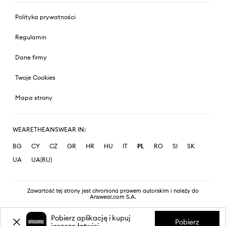
Polityka prywatności
Regulamin
Dane firmy
Twoje Cookies
Mapa strony
WEARETHEANSWEAR IN:
BG
CY
CZ
GR
HR
HU
IT
PL
RO
SI
SK
UA
UA(RU)
Zawartość tej strony jest chroniona prawem autorskim i należy do
Answear.com S.A.
Pobierz aplikację i kupuj
Pobierz
jeszcze łatwiej.