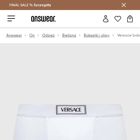
FINAL SALE %
Szczegóły
Oszczędzaj z Answear Club >
Answear
On
Odzież
Bielizna
Bokserki i slipy
Versace boks