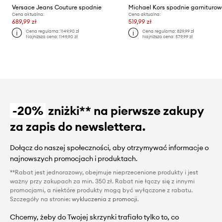
Versace Jeans Couture spodnie
Cena aktualna:
Cena aktualna:
689,99 zł
519,99 zł
Cena regularna:
1149,90 zł
Cena regularna:
829,99 zł
Najniższa cena:
1149,90 zł
Najniższa cena:
579,99 zł
-20%
zniżki** na pierwsze zakupy
za zapis do newslettera.
Dołącz do naszej społeczności, aby otrzymywać informacje o
najnowszych promocjach i produktach.
**Rabat jest jednorazowy, obejmuje nieprzecenione produkty i jest
ważny przy zakupach za min. 350 zł. Rabat nie łączy się z innymi
promocjami, a niektóre produkty mogą być wyłączone z rabatu.
Szczegóły na stronie:
wykluczenia z promocji
.
Chcemy, żeby do Twojej skrzynki trafiało tylko to, co