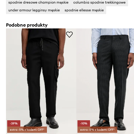
spodnie dresowe champion męskie
columbia spodnie trekkingowe
under armour legginsy męskie
spodnie ellesse męskie
Podobne produkty
-39%
-10%
extra -5% z kodem: OFF*
extra -5% z kodem: OFF*