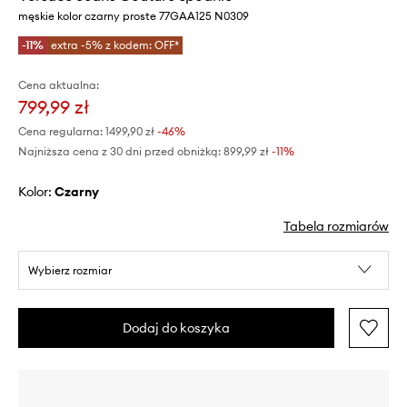
męskie kolor czarny proste 77GAA125 N0309
-11%
extra -5% z kodem: OFF*
Cena aktualna:
799,99 zł
Cena regularna:
1499,90 zł
-46%
Najniższa cena z 30 dni przed obniżką:
899,99 zł
 -11%
Kolor:
czarny
Tabela rozmiarów
Wybierz rozmiar
Dodaj do koszyka