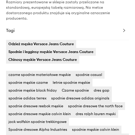
Rozmiary prezentowane w sklepie zostały przeliczone na
standardową, europejską tabelę rozmiarową. Na metce
dostarczonego produktu znajduje się oryginalne oznaczenie
producenta.
Tagi
Odzież męska Versace Jeans Couture
Spodnie i legginsy męskie Versace Jeans Couture
Chinosy męskie Versace Jeans Couture
czarne spodnie materiałowe męskie
spodnie casual
spodnie męskie czarne
letnie spodnie męskie
spodnie męskie black friday
Czarne spodnie
dres gap
spodnie adidas terrex
spodnie dresowe adidas originals
spodnie dresowe reebok męskie
spodnie dresowe the north face
spodnie dresowe męskie calvin klein
dres ralph lauren męski
jack wolfskin spodnie trekkingowe
Spodnie dresowe Alpha Industries
spodnie męskie calvin klein