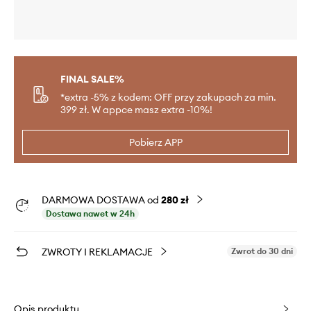
FINAL SALE%
*extra -5% z kodem: OFF przy zakupach za min.
399 zł. W appce masz extra -10%!
Pobierz APP
DARMOWA DOSTAWA od
280 zł
Dostawa nawet w 24h
ZWROTY I REKLAMACJE
Zwrot do 30 dni
Opis produktu