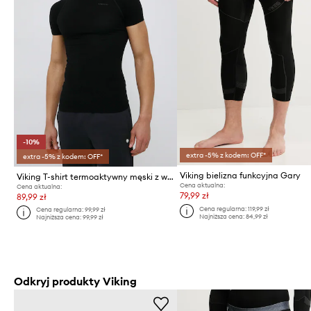
-10%
extra -5% z kodem: OFF*
extra -5% z kodem: OFF*
Viking bielizna funkcyjna Gary
Viking T-shirt termoaktywny męski z włókna bambusowego Bamboo Lockness
Cena aktualna:
Cena aktualna:
79,99 zł
89,99 zł
Cena regularna:
119,99 zł
Cena regularna:
99,99 zł
Najniższa cena:
84,99 zł
Najniższa cena:
99,99 zł
Odkryj produkty Viking