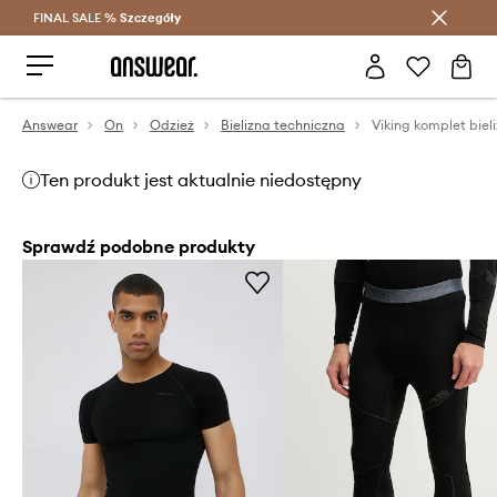
FINAL SALE %
Szczegóły
Oszczędzaj z Answear Club >
Answear
On
Odzież
Bielizna techniczna
Ten produkt jest aktualnie niedostępny
Sprawdź podobne produkty