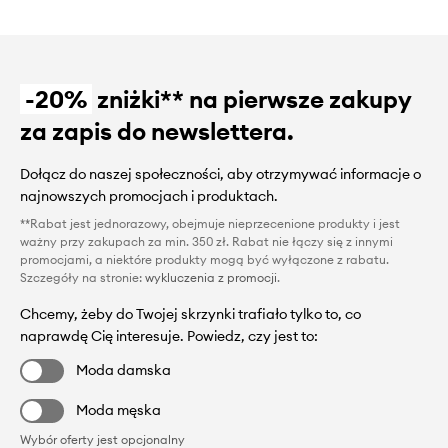
-20%
zniżki** na pierwsze zakupy
za zapis do newslettera.
Dołącz do naszej społeczności, aby otrzymywać informacje o
najnowszych promocjach i produktach.
**Rabat jest jednorazowy, obejmuje nieprzecenione produkty i jest
ważny przy zakupach za min. 350 zł. Rabat nie łączy się z innymi
promocjami, a niektóre produkty mogą być wyłączone z rabatu.
Szczegóły na stronie:
wykluczenia z promocji
.
Chcemy, żeby do Twojej skrzynki trafiało tylko to, co
naprawdę Cię interesuje. Powiedz, czy jest to:
Moda damska
Moda męska
Wybór oferty jest opcjonalny