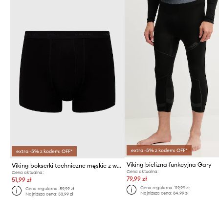
extra -5% z kodem: OFF*
extra -5% z kodem: OFF*
Viking bielizna funkcyjna Gary
Viking bokserki techniczne męskie z włókna bambusowego Bamboo Lockness
Cena aktualna:
Cena aktualna:
79,99 zł
51,99 zł
Cena regularna:
119,99 zł
Cena regularna:
59,99 zł
Najniższa cena:
84,99 zł
Najniższa cena:
53,99 zł