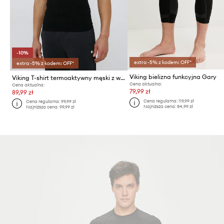
-10%
extra -5% z kodem: OFF*
extra -5% z kodem: OFF*
Viking bielizna funkcyjna Gary
Viking T-shirt termoaktywny męski z włókna bambusowego Bamboo Lockness
Cena aktualna:
Cena aktualna:
79,99 zł
89,99 zł
Cena regularna:
119,99 zł
Cena regularna:
99,99 zł
Najniższa cena:
84,99 zł
Najniższa cena:
99,99 zł