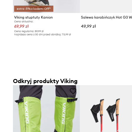
extra -5% z kodem: OFF*
Viking stuptuty Kanion
Salewa karabińczyk Hot G3 W
Cena aktualna:
69,99 zł
49,99 zł
Cena regularna:
89,99 zł
Najniższa cena z 30 dni przed obniżką:
73,99 zł
Odkryj produkty Viking