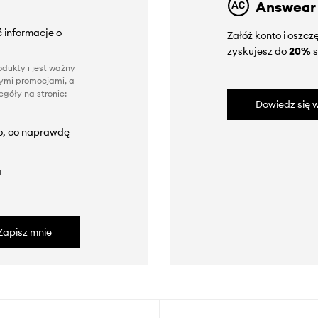
Answear
 informacje o
Załóż konto i oszc
zyskujesz do
20%
s
dukty i jest ważny
nnymi promocjami, a
góły na stronie:
Dowiedz się w
to, co naprawdę
a
Zapisz mnie