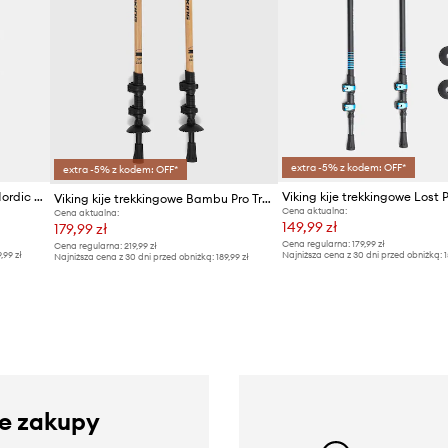
extra -5% z kodem: OFF*
extra -5% z kodem: OFF*
Viking kije trekkingowe Kube Nordic Walking
Viking kije trekkingowe Bambu Pro Trekking
Cena aktualna:
Cena aktualna:
149,99 zł
179,99 zł
Cena regularna:
179,99 zł
Cena regularna:
219,99 zł
9,99 zł
Najniższa cena z 30 dni przed obniżką:
1
Najniższa cena z 30 dni przed obniżką:
189,99 zł
ze zakupy