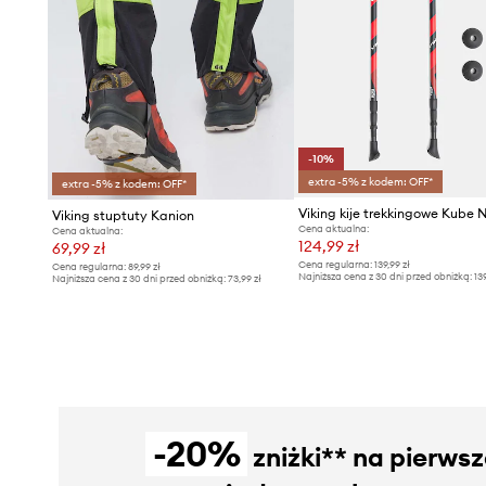
-10%
extra -5% z kodem: OFF*
extra -5% z kodem: OFF*
Viking stuptuty Kanion
Cena aktualna:
Cena aktualna:
124,99 zł
69,99 zł
Cena regularna:
139,99 zł
Cena regularna:
89,99 zł
Najniższa cena z 30 dni przed obniżką:
13
Najniższa cena z 30 dni przed obniżką:
73,99 zł
-20%
zniżki** na pierws