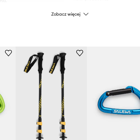
niu.
Zobacz więcej
iałanie wody. Produkt w
Kolor
ala na większy komfort
ie gwarantuje jednak
Marka
e obwodu.
do sznurówek.
ID Produktu
iczne metalowe linki,
wiedniej pozycji i