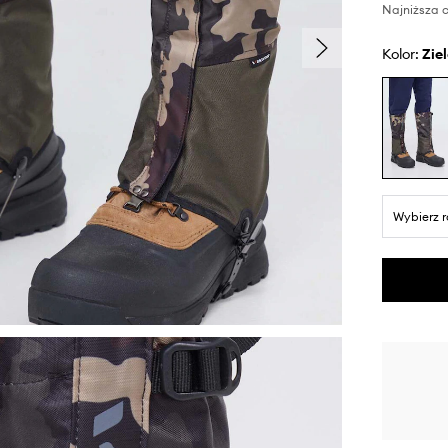
Najniższa c
Kolor:
zi
Wybierz 