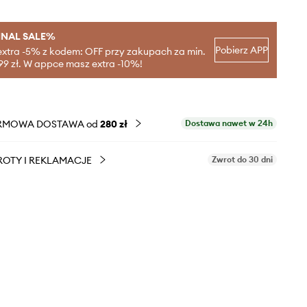
INAL SALE%
Pobierz APP
extra -5% z kodem: OFF przy zakupach za min.
99 zł. W appce masz extra -10%!
RMOWA DOSTAWA od
280 zł
Dostawa nawet w 24h
OTY I REKLAMACJE
Zwrot do 30 dni