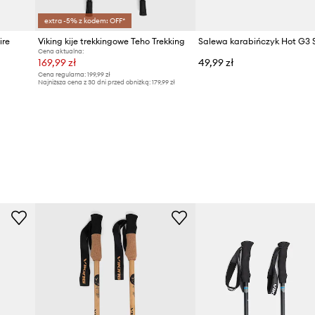
extra -5% z kodem: OFF*
ire
Viking kije trekkingowe Teho Trekking
Cena aktualna:
169,99 zł
49,99 zł
Cena regularna:
199,99 zł
Najniższa cena z 30 dni przed obniżką:
179,99 zł