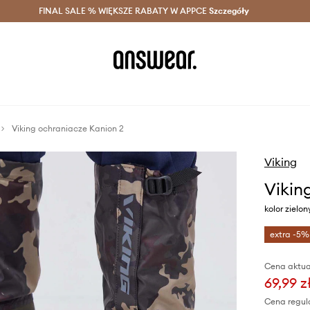
szczędzaj z Answear Club >
FINAL SALE % WIĘKSZE RABATY W APPCE
Dostawa nawet w 24h >
Szczegóły
News
Viking ochraniacze Kanion 2
Viking
Vikin
kolor zielo
extra -5%
Cena aktua
69,99 z
Cena regul