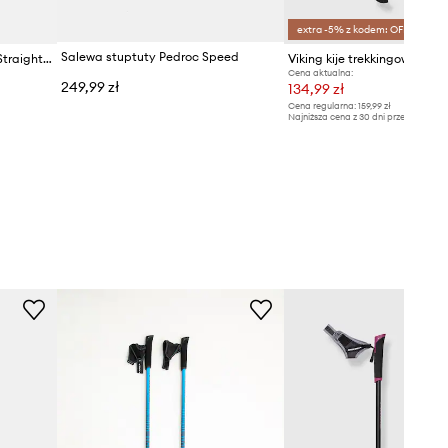
extra -5% z kodem: OFF*
Salewa stuptuty Pedroc Speed
Salewa karabińczyk Hot G3 Straight Carabiner
Cena aktualna:
249,99 zł
134,99 zł
Cena regularna:
159,99 zł
Najniższa cena z 30 dni przed obniżką