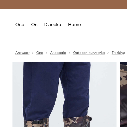
Premium Fashion Benefits >
O
Ona
On
Dziecko
Home
Answear
Ona
Akcesoria
Outdoor i turystyka
Trekking