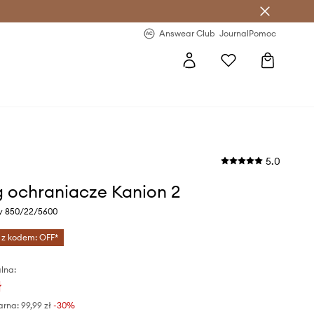
letter >
Regularne nowości >
Answear Club
Journal
Pomoc
5.0
g ochraniacze Kanion 2
ny 850/22/5600
 z kodem: OFF*
lna:
ł
arna:
99,99 zł
-30%