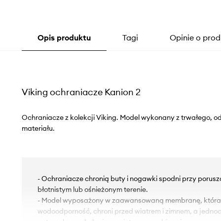
Opis produktu
Tagi
Opinie o prod
Viking ochraniacze Kanion 2
Ochraniacze z kolekcji Viking. Model wykonany z trwałego, 
materiału.
- Ochraniacze chronią buty i nogawki spodni przy porusz
błotnistym lub ośnieżonym terenie.
- Model wyposażony w zaawansowaną membranę, która
wodoodporność, chroni przed wiatrem i zimnem, a jedno