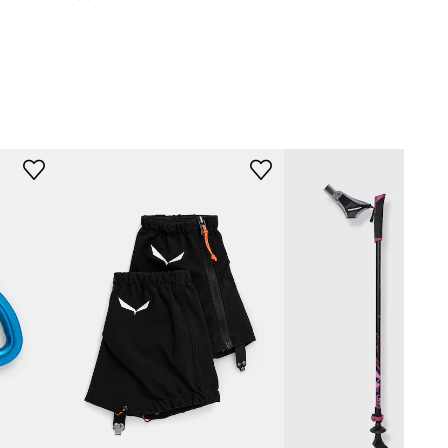
zielony
Viking