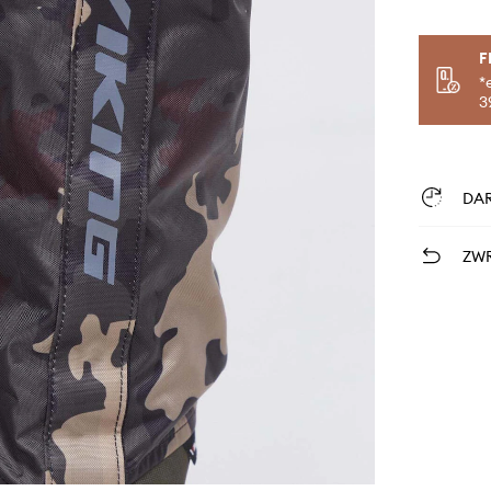
F
*
3
DA
ZWR