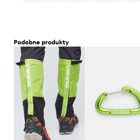
optymalną cyrkulację powietrza, zapobiegając przegrza
- Wodoodporność: 1.500 mm/m2/24h.
- Wodoodporność oznacza podwyższoną odporność na dz
kontakcie z wodą zachowuje swoje właściwości, co pozw
użytkowania dzięki niższemu progowi przemakalności, n
całkowitej wodoszczelności.
Podobne produkty
- Pasek z regulacją umożliwia indywidualne dopasowani
- Specjalny zaczep pozwala przymocować ochraniacze 
- Niezwykle wytrzymałe, odporne na uszkodzenia mechan
zakładane od dołu na buty, utrzymują ochraniacze w odpo
zapobiegają przemieszczaniu się ich ku górze.