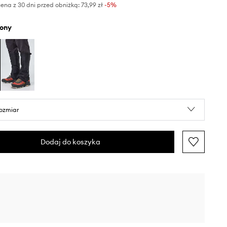
ena z 30 dni przed obniżką:
73,99 zł
 -5%
elony
rozmiar
Dodaj do koszyka