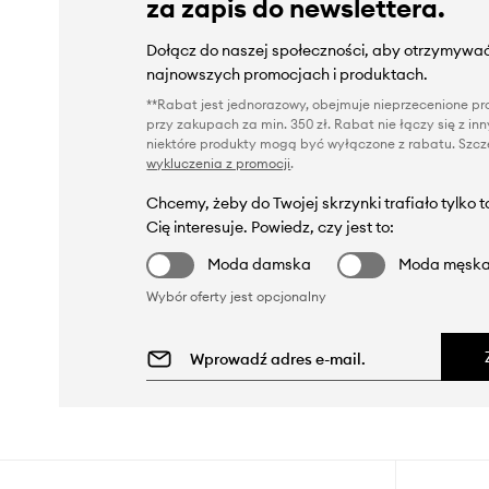
za zapis do newslettera.
Dołącz do naszej społeczności, aby otrzymywać
najnowszych promocjach i produktach.
**Rabat jest jednorazowy, obejmuje nieprzecenione pro
przy zakupach za min. 350 zł. Rabat nie łączy się z i
niektóre produkty mogą być wyłączone z rabatu. Szcze
wykluczenia z promocji
.
Chcemy, żeby do Twojej skrzynki trafiało tylko 
Cię interesuje. Powiedz, czy jest to:
Moda damska
Moda męsk
Wybór oferty jest opcjonalny