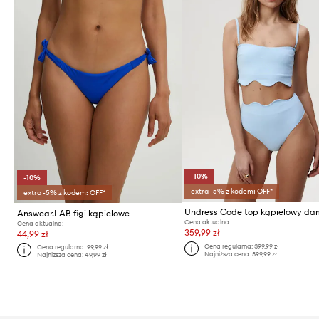
-10%
-10%
extra -5% z kodem: OFF*
extra -5% z kodem: OFF*
Answear.LAB figi kąpielowe
Cena aktualna:
Cena aktualna:
359,99 zł
44,99 zł
Cena regularna:
399,99 zł
Cena regularna:
99,99 zł
Najniższa cena:
399,99 zł
Najniższa cena:
49,99 zł