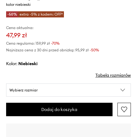
kolor niebieski
-50%
extra -5% z kodem: OFF*
Cena aktualna:
47,99 zł
Cena regularna:
159,99 zł
-70%
Najniższa cena z 30 dni przed obniżką:
95,99 zł
 -50%
Kolor:
niebieski
Tabela rozmiarów
Wybierz rozmiar
Dodaj do koszyka