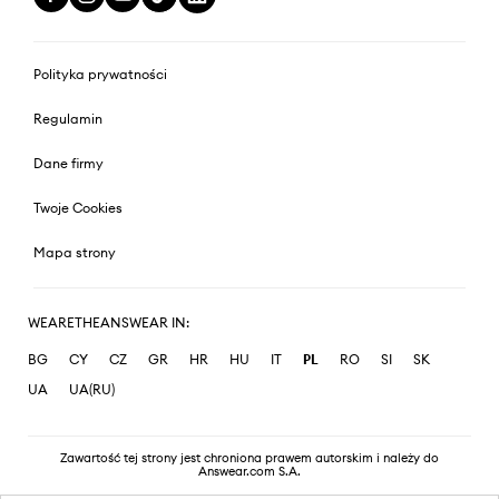
Polityka prywatności
Regulamin
Dane firmy
Twoje Cookies
Mapa strony
WEARETHEANSWEAR IN:
BG
CY
CZ
GR
HR
HU
IT
PL
RO
SI
SK
UA
UA(RU)
Zawartość tej strony jest chroniona prawem autorskim i należy do
Answear.com S.A.