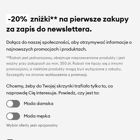
-20%
zniżki** na pierwsze zakupy
za zapis do newslettera.
Dołącz do naszej społeczności, aby otrzymywać informacje o
najnowszych promocjach i produktach.
**Rabat jest jednorazowy, obejmuje nieprzecenione produkty i jest
ważny przy zakupach za min. 350 zł. Rabat nie łączy się z innymi
promocjami, a niektóre produkty mogą być wyłączone z rabatu.
Szczegóły na stronie:
wykluczenia z promocji
.
Chcemy, żeby do Twojej skrzynki trafiało tylko to, co
naprawdę Cię interesuje. Powiedz, czy jest to:
Moda damska
Moda męska
Wybór oferty jest opcjonalny