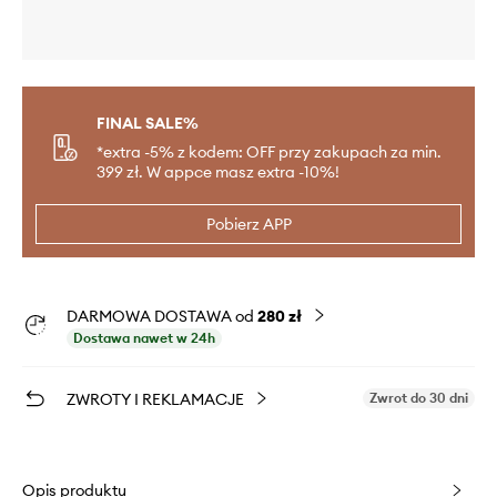
FINAL SALE%
*extra -5% z kodem: OFF przy zakupach za min.
399 zł. W appce masz extra -10%!
Pobierz APP
DARMOWA DOSTAWA od
280 zł
Dostawa nawet w 24h
ZWROTY I REKLAMACJE
Zwrot do 30 dni
Opis produktu