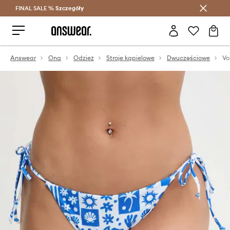
FINAL SALE %
Szczegóły
Oszczędzaj z Answear Club >
Answear
Ona
Odzież
Stroje kąpielowe
Dwuczęściowe
Vo