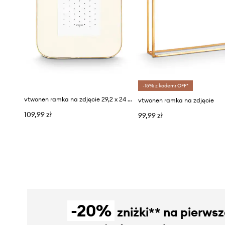
-15% z kodem: OFF*
vtwonen ramka na zdjęcie 29,2 x 24 x 0,8 cm
vtwonen ramka na zdjęcie
109,99 zł
99,99 zł
-20%
zniżki** na pierws