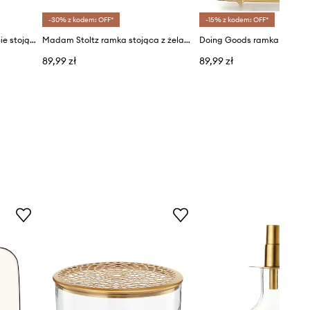
-30% z kodem: OFF*
-15% z kodem: OFF*
Doing Goods ramka na zdjęcie stojąca mosiężna 7,5 x 5,5 x 0,8 cm
Madam Stoltz ramka stojąca z żelaza 13 x 18 cm
89,99 zł
89,99 zł