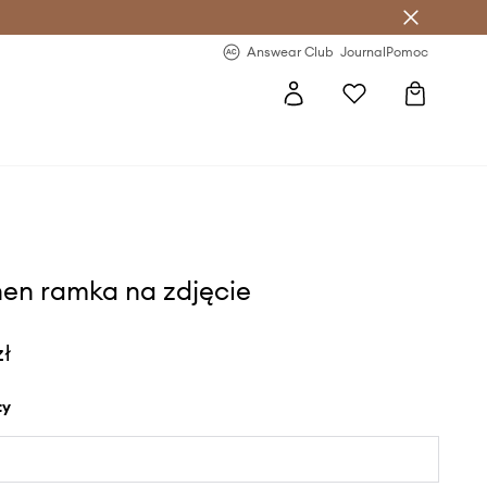
letter >
Regularne nowości >
Answear Club
Journal
Pomoc
en ramka na zdjęcie
zł
ty