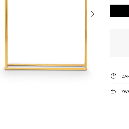
DA
ZWR