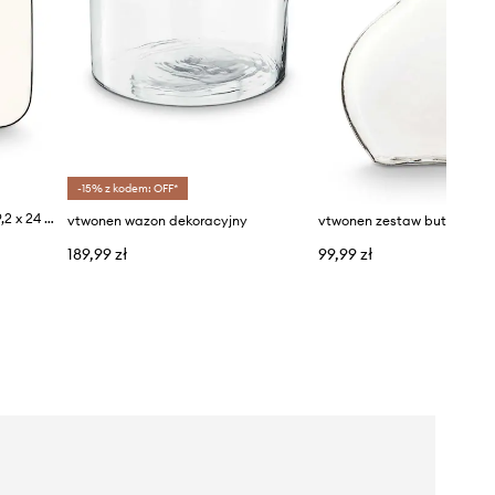
-15% z kodem: OFF*
vtwonen ramka na zdjęcie 29,2 x 24 x 0,8 cm
vtwonen wazon dekoracyjny
vtwonen zestaw butelka i ś
189,99 zł
99,99 zł