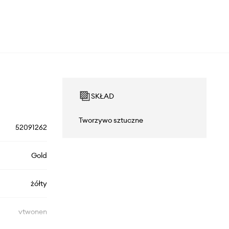
SKŁAD
Tworzywo sztuczne
52091262
Gold
żółty
vtwonen