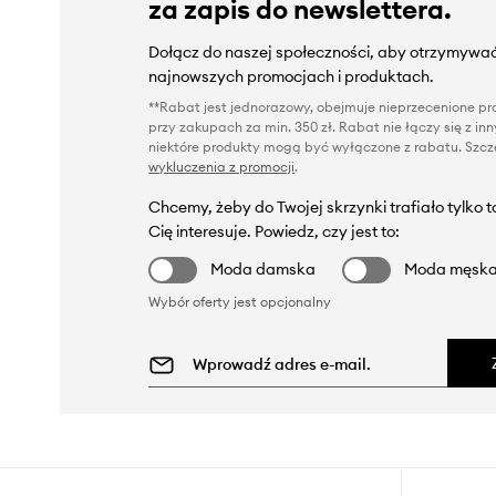
za zapis do newslettera.
Dołącz do naszej społeczności, aby otrzymywać
najnowszych promocjach i produktach.
**Rabat jest jednorazowy, obejmuje nieprzecenione pro
przy zakupach za min. 350 zł. Rabat nie łączy się z i
niektóre produkty mogą być wyłączone z rabatu. Szcze
wykluczenia z promocji
.
Chcemy, żeby do Twojej skrzynki trafiało tylko 
Cię interesuje. Powiedz, czy jest to:
Moda damska
Moda męsk
Wybór oferty jest opcjonalny