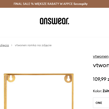
szczędzaj z Answear Club >
FINAL SALE % WIĘKSZE RABATY W APPCE
Dostawa nawet w 24h >
Szczegóły
News
djęcia
vtwonen ramka na zdjęcie
vtwonen
vtwon
109,99 
Kolor:
żół
ONE