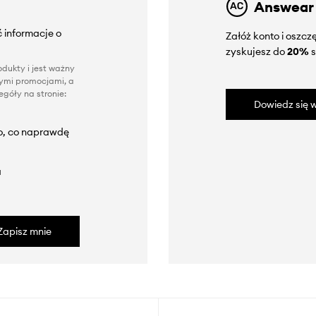
Answear
 informacje o
Załóż konto i oszc
zyskujesz do
20%
s
dukty i jest ważny
nnymi promocjami, a
góły na stronie:
Dowiedz się w
to, co naprawdę
a
Zapisz mnie