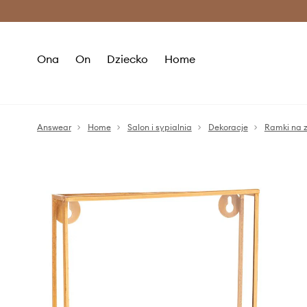
Premium Fashion Benefits >
O
Ona
On
Dziecko
Home
Answear
Home
Salon i sypialnia
Dekoracje
Ramki na z