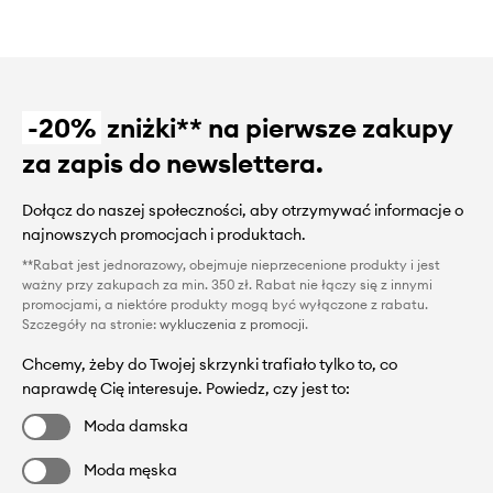
-20%
zniżki** na pierwsze zakupy
za zapis do newslettera.
Dołącz do naszej społeczności, aby otrzymywać informacje o
najnowszych promocjach i produktach.
**Rabat jest jednorazowy, obejmuje nieprzecenione produkty i jest
ważny przy zakupach za min. 350 zł. Rabat nie łączy się z innymi
promocjami, a niektóre produkty mogą być wyłączone z rabatu.
Szczegóły na stronie:
wykluczenia z promocji
.
Chcemy, żeby do Twojej skrzynki trafiało tylko to, co
naprawdę Cię interesuje. Powiedz, czy jest to:
Moda damska
Moda męska