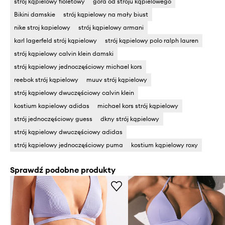
strój kąpielowy fioletowy
góra od stroju kąpielowego
Bikini damskie
strój kąpielowy na mały biust
nike stroj kapielowy
strój kąpielowy armani
karl lagerfeld strój kąpielowy
strój kąpielowy polo ralph lauren
strój kąpielowy calvin klein damski
strój kąpielowy jednoczęściowy michael kors
reebok strój kąpielowy
muuv strój kąpielowy
strój kąpielowy dwuczęściowy calvin klein
kostium kapielowy adidas
michael kors strój kąpielowy
strój jednoczęściowy guess
dkny strój kąpielowy
strój kąpielowy dwuczęściowy adidas
strój kąpielowy jednoczęściowy puma
kostium kąpielowy roxy
Sprawdź podobne produkty