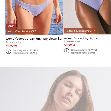
-10%
extra -5% z kodem: OFF*
extra -5% z kodem: OFF*
women'secret figi kąpielowe
women'secret brazyliany kąpielowe BOLDNESS
Cena aktualna:
Cena aktualna:
55,99 zł
48,99 zł
Cena regularna:
109,99 zł
Cena regularna:
109,99 zł
Najniższa cena:
61,99 zł
Najniższa cena:
54,99 zł