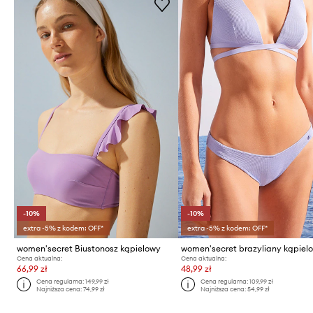
-10%
-10%
extra -5% z kodem: OFF*
extra -5% z kodem: OFF*
women'secret Biustonosz kąpielowy
Cena aktualna:
Cena aktualna:
66,99 zł
48,99 zł
Cena regularna:
149,99 zł
Cena regularna:
109,99 zł
Najniższa cena:
74,99 zł
Najniższa cena:
54,99 zł