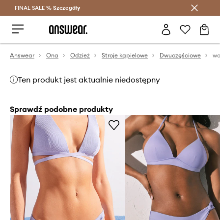
FINAL SALE %
Szczegóły
Oszczędzaj z Answear Club >
Answear
Ona
Odzież
Stroje kąpielowe
Dwuczęściowe
Ten produkt jest aktualnie niedostępny
Sprawdź podobne produkty