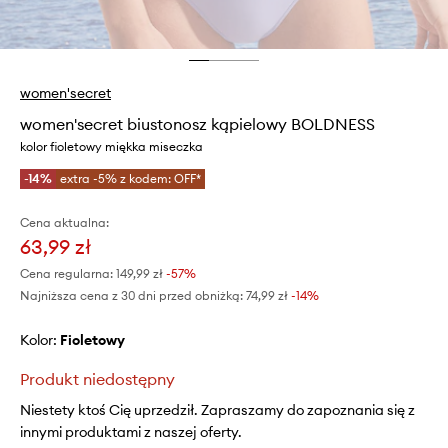
women'secret
women'secret biustonosz kąpielowy BOLDNESS
kolor fioletowy miękka miseczka
-14%
extra -5% z kodem: OFF*
Cena aktualna:
63,99 zł
Cena regularna:
149,99 zł
-57%
Najniższa cena z 30 dni przed obniżką:
74,99 zł
 -14%
Kolor:
fioletowy
Produkt niedostępny
Niestety ktoś Cię uprzedził. Zapraszamy do zapoznania się z
innymi produktami z naszej oferty.