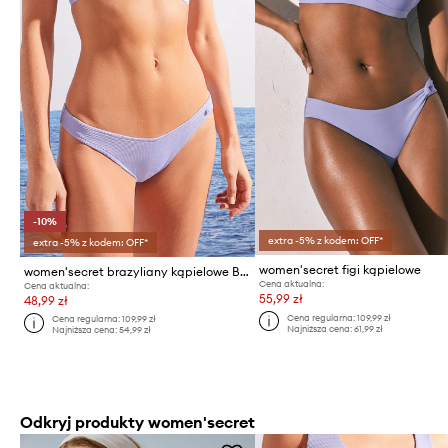
-10%
extra -5% z kodem: OFF*
extra -5% z kodem: OFF*
women'secret figi kąpielowe
women'secret brazyliany kąpielowe BOLDNESS
Cena aktualna:
Cena aktualna:
55,99 zł
48,99 zł
Cena regularna:
109,99 zł
Cena regularna:
109,99 zł
Najniższa cena:
61,99 zł
Najniższa cena:
54,99 zł
Odkryj produkty women'secret