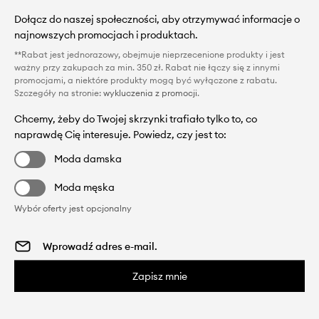
Dołącz do naszej społeczności, aby otrzymywać informacje o
najnowszych promocjach i produktach.
**Rabat jest jednorazowy, obejmuje nieprzecenione produkty i jest
ważny przy zakupach za min. 350 zł. Rabat nie łączy się z innymi
promocjami, a niektóre produkty mogą być wyłączone z rabatu.
Szczegóły na stronie:
wykluczenia z promocji
.
Chcemy, żeby do Twojej skrzynki trafiało tylko to, co
naprawdę Cię interesuje. Powiedz, czy jest to:
Moda damska
Moda męska
Wybór oferty jest opcjonalny
Zapisz mnie