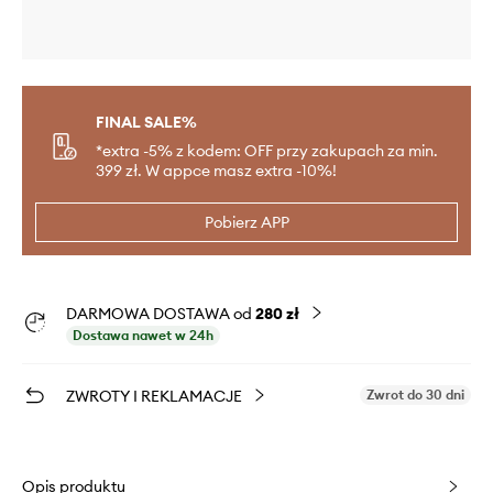
FINAL SALE%
*extra -5% z kodem: OFF przy zakupach za min.
399 zł. W appce masz extra -10%!
Pobierz APP
DARMOWA DOSTAWA od
280 zł
Dostawa nawet w 24h
ZWROTY I REKLAMACJE
Zwrot do 30 dni
Opis produktu