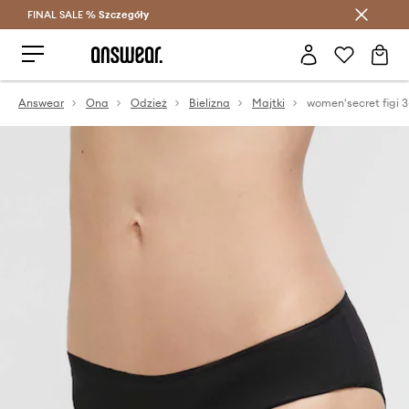
FINAL SALE %
Szczegóły
Oszczędzaj z Answear Club >
Answear
Ona
Odzież
Bielizna
Majtki
women'secret figi 