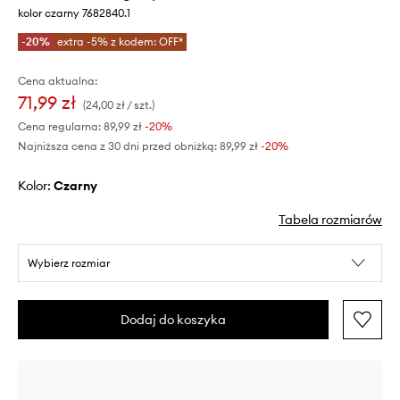
kolor czarny 7682840.1
-20%
extra -5% z kodem: OFF*
Cena aktualna:
71,99 zł
(24,00 zł / szt.)
Cena regularna:
89,99 zł
-20%
Najniższa cena z 30 dni przed obniżką:
89,99 zł
 -20%
Kolor:
czarny
Tabela rozmiarów
Wybierz rozmiar
Dodaj do koszyka