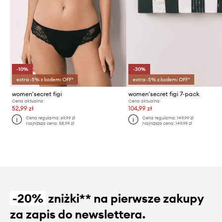
-10%
-30%
extra -5% z kodem: OFF*
extra -5% z kodem: OFF*
women'secret figi
women'secret figi 7-pack
Cena aktualna:
Cena aktualna:
52,99 zł
104,99 zł
Cena regularna:
69,99 zł
Cena regularna:
149,99 zł
Najniższa cena:
58,99 zł
Najniższa cena:
149,99 zł
-20%
zniżki** na pierwsze zakupy
za zapis do newslettera.