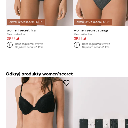
extra -5% z kodem: OFF*
extra -5% z kodem: OFF*
women'secret figi
women'secret stringi
Cena aktualna:
Cena aktualna:
39,99 zł
39,99 zł
Cena regularna:
69,99 zł
Cena regularna:
69,99 zł
Najniższa cena:
43,99 zł
Najniższa cena:
43,99 zł
Odkryj produkty women'secret