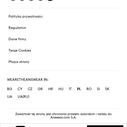
Polityka prywatności
Regulamin
Dane firmy
Twoje Cookies
Mapa strony
WEARETHEANSWEAR IN:
BG
CY
CZ
GR
HR
HU
IT
PL
RO
SI
SK
UA
UA(RU)
Zawartość tej strony jest chroniona prawem autorskim i należy do
Answear.com S.A.