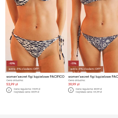
-10%
-11%
extra -5% z kodem: OFF*
extra -5% z kodem: OFF*
women'secret figi kąpielowe PACIFICO
women'secret figi kąpielowe PA
Cena aktualna:
Cena aktualna:
53,99 zł
39,99 zł
Cena regularna:
119,99 zł
Cena regularna:
89,99 zł
Najniższa cena:
59,99 zł
Najniższa cena:
44,99 zł