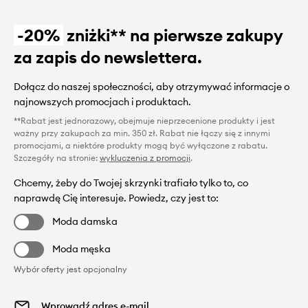
-20%
zniżki** na pierwsze zakupy
za zapis do newslettera.
Dołącz do naszej społeczności, aby otrzymywać informacje o
najnowszych promocjach i produktach.
**Rabat jest jednorazowy, obejmuje nieprzecenione produkty i jest
ważny przy zakupach za min. 350 zł. Rabat nie łączy się z innymi
promocjami, a niektóre produkty mogą być wyłączone z rabatu.
Szczegóły na stronie:
wykluczenia z promocji
.
Chcemy, żeby do Twojej skrzynki trafiało tylko to, co
naprawdę Cię interesuje. Powiedz, czy jest to:
Moda damska
Moda męska
Wybór oferty jest opcjonalny