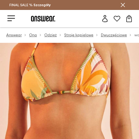
FINAL SALE %
Szczegóły
Oszczędzaj z Answear Club >
Answear
Ona
Odzież
Stroje kąpielowe
Dwuczęściowe