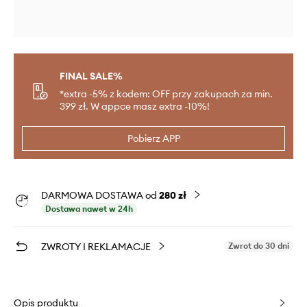
FINAL SALE%
*extra -5% z kodem: OFF przy zakupach za min.
399 zł. W appce masz extra -10%!
Pobierz APP
DARMOWA DOSTAWA od
280 zł
Dostawa nawet w 24h
ZWROTY I REKLAMACJE
Zwrot do 30 dni
Opis produktu