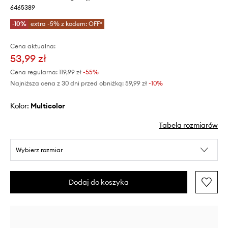
6465389
-10%
extra -5% z kodem: OFF*
Cena aktualna:
53,99 zł
Cena regularna:
119,99 zł
-55%
Najniższa cena z 30 dni przed obniżką:
59,99 zł
 -10%
Kolor:
multicolor
Tabela rozmiarów
Wybierz rozmiar
Dodaj do koszyka