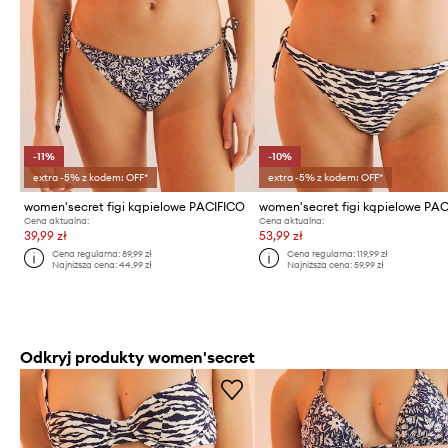
-11%
-10%
extra -5% z kodem: OFF*
extra -5% z kodem: OFF*
women'secret figi kąpielowe PACIFICO
women'secret figi kąpielowe PA
Cena aktualna:
Cena aktualna:
39,99 zł
53,99 zł
Cena regularna:
89,99 zł
Cena regularna:
119,99 zł
Najniższa cena:
44,99 zł
Najniższa cena:
59,99 zł
Odkryj produkty women'secret