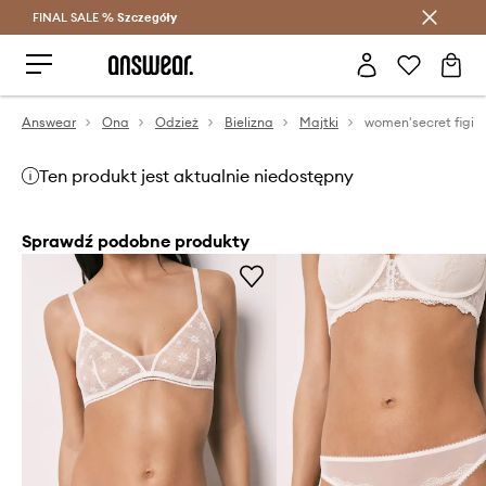
FINAL SALE %
Szczegóły
Oszczędzaj z Answear Club >
Answear
Ona
Odzież
Bielizna
Majtki
women'secret figi
Ten produkt jest aktualnie niedostępny
Sprawdź podobne produkty