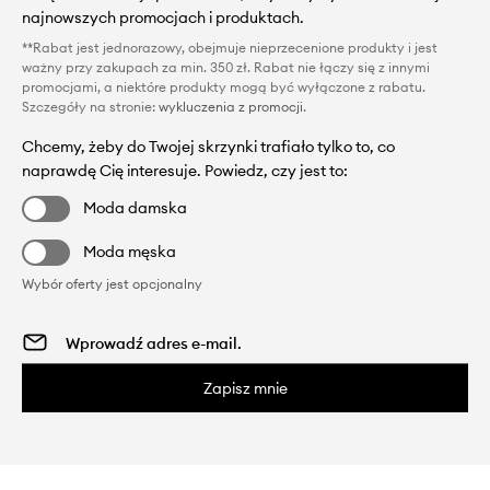
najnowszych promocjach i produktach.
**Rabat jest jednorazowy, obejmuje nieprzecenione produkty i jest
ważny przy zakupach za min. 350 zł. Rabat nie łączy się z innymi
promocjami, a niektóre produkty mogą być wyłączone z rabatu.
Szczegóły na stronie:
wykluczenia z promocji
.
Chcemy, żeby do Twojej skrzynki trafiało tylko to, co
naprawdę Cię interesuje. Powiedz, czy jest to:
Moda damska
Moda męska
Wybór oferty jest opcjonalny
Zapisz mnie