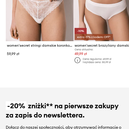
-10%
extra -5% z kodem: OFF*
women'secret stringi damskie koronkowe
Cena aktualna:
59,99 zł
49,99 zł
Cena regularna:
69,99 zł
Najniższa cena:
55,99 zł
-20%
zniżki** na pierwsze zakupy
za zapis do newslettera.
Dołącz do naszej społeczności, aby otrzymywać informacje o