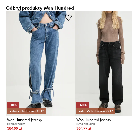
Odkryj produkty Won Hundred
-10%
-50%
extra -5% z kodem: OFF*
extra -5% z kodem: OFF*
Won Hundred jeansy
Won Hundred jeansy
Cena aktualna:
Cena aktualna:
384,99 zł
364,99 zł