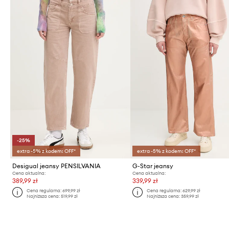
-25%
extra -5% z kodem: OFF*
extra -5% z kodem: OFF*
Desigual jeansy PENSILVANIA
G-Star jeansy
Cena aktualna:
Cena aktualna:
389,99 zł
339,99 zł
Cena regularna:
699,99 zł
Cena regularna:
629,99 zł
Najniższa cena:
519,99 zł
Najniższa cena:
359,99 zł