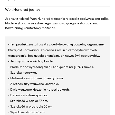
Won Hundred jeansy
Jeansy z kolekcji Won Hundred w fasonie relaxed z podwyższoną talią.
Model wykonany ze sztywnego, zachowującego kształt denimu.
Bawełniany, komfortowy materiał.
- Ten produkt został uszyty z certyfikowanej bawełny organicznej,
która jest uprawiana i zbierana z roślin niezmodyfikowanych
genetycznie, bez użycia chemicznych nawozów i pestycydów.
- Jeansy luźne w okolicy bioder.
- Model z podwyższoną talią i zapięciem na guzik i suwak.
- Szeroka nogawka.
- Materiał z ozdobnymi przeszyciami.
- Z przodu trzy wsuwane kieszenie.
- Dwie wsuwane kieszenie na pośladkach.
- Denim z efektem sprania.
- Szerokość w pasie: 37 cm.
- Szerokość w biodrach: 50 cm.
- Wysokość stanu: 28 cm.