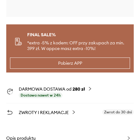
FINAL SALE%
*extra -5% z kodem: OFF przy zakupach za min.
399 zł. W appce masz extra -10%!
Pobierz APP
DARMOWA DOSTAWA od
280 zł
Dostawa nawet w 24h
ZWROTY I REKLAMACJE
Zwrot do 30 dni
Opis produktu