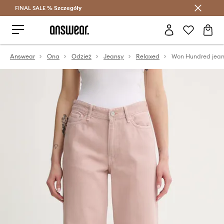
FINAL SALE %
Szczegóły
Oszczędzaj z Answear Club >
Answear
Ona
Odzież
Jeansy
Relaxed
Won Hundred jea