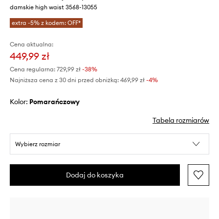
damskie high waist 3568-13055
extra -5% z kodem: OFF*
Cena aktualna:
449,99 zł
Cena regularna:
729,99 zł
-38%
Najniższa cena z 30 dni przed obniżką:
469,99 zł
 -4%
Kolor:
pomarańczowy
Tabela rozmiarów
Wybierz rozmiar
Dodaj do koszyka