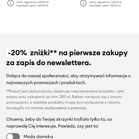
Cena regularna:
689,99 zł
Cena regularna:
729,99 zł
Najniższa cena:
429,99 zł
Najniższa cena:
729,99 zł
-20%
zniżki** na pierwsze zakupy
za zapis do newslettera.
Dołącz do naszej społeczności, aby otrzymywać informacje o
najnowszych promocjach i produktach.
**Rabat jest jednorazowy, obejmuje nieprzecenione produkty i jest
ważny przy zakupach za min. 350 zł. Rabat nie łączy się z innymi
promocjami, a niektóre produkty mogą być wyłączone z rabatu.
Szczegóły na stronie:
wykluczenia z promocji
.
Chcemy, żeby do Twojej skrzynki trafiało tylko to, co
naprawdę Cię interesuje. Powiedz, czy jest to:
Moda damska