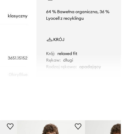
64 % Bawełna organiczna, 36 %
klasyczny
Lyocell z recyklingu
KRÓJ
Krój
:
relaxed fit
3651.15152
Rękaw
:
długi
Rodzaj rękawa
:
opadający
GloryBlue
WYMIARY
niebieski
Model ze zdjęcia ma 187 cm
Won Hundred
wzrostu i ma na sobie rozmiar M.
Rozmiarówka standardowa
Zalecamy wybór rozmiaru, jaki nosisz
zazwyczaj.