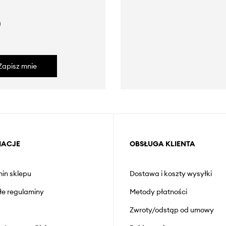
a
Zapisz mnie
MACJE
OBSŁUGA KLIENTA
in sklepu
Dostawa i koszty wysyłki
łe regulaminy
Metody płatności
Zwroty/odstąp od umowy