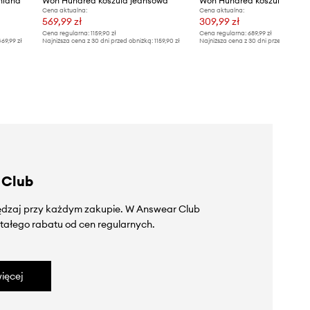
niana
Won Hundred koszula jeansowa
Won Hundred koszula bawe
Cena aktualna:
Cena aktualna:
569,99 zł
309,99 zł
Cena regularna:
1159,90 zł
Cena regularna:
689,99 zł
69,99 zł
Najniższa cena z 30 dni przed obniżką:
1159,90 zł
Najniższa cena z 30 dni przed obniżką
 Club
zędzaj przy każdym zakupie. W Answear Club
tałego rabatu od cen regularnych.
ięcej