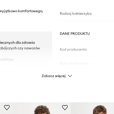
 wyjątkowo komfortowego,
Rodzaj kołnierzyka
DANE PRODUKTU
iecznych dla zdrowia
kobójczych czy nawozów
Kod producenta
cyklingu.
Kolor producenta
dejmowanie.
Zobacz więcej
Kolor
ości.
Marka
ID Produktu