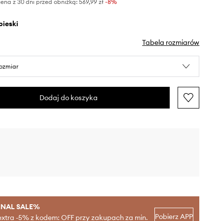
ena z 30 dni przed obniżką:
569,99 zł
 -8%
ebieski
Tabela rozmiarów
rozmiar
Dodaj do koszyka
INAL SALE%
Pobierz APP
extra -5% z kodem: OFF przy zakupach za min.