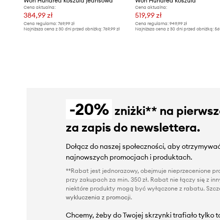
Won Hundred koszula jeansowa
Won Hundred koszula
Cena aktualna:
Cena aktualna:
384,99 zł
519,99 zł
Cena regularna:
769,99 zł
Cena regularna:
949,99 zł
Najniższa cena z 30 dni przed obniżką:
769,99 zł
Najniższa cena z 30 dni przed obniżką:
56
-20%
zniżki** na pierws
za zapis do newslettera.
Dołącz do naszej społeczności, aby otrzymywać
najnowszych promocjach i produktach.
**Rabat jest jednorazowy, obejmuje nieprzecenione pro
przy zakupach za min. 350 zł. Rabat nie łączy się z i
niektóre produkty mogą być wyłączone z rabatu. Szcze
wykluczenia z promocji
.
Chcemy, żeby do Twojej skrzynki trafiało tylko 