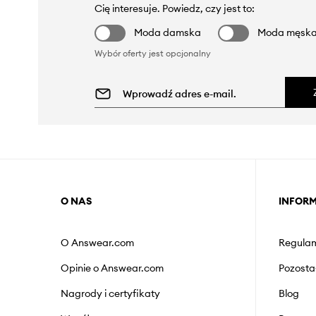
Cię interesuje. Powiedz, czy jest to:
Moda damska
Moda męsk
Wybór oferty jest opcjonalny
O NAS
INFOR
O Answear.com
Regulam
Opinie o Answear.com
Pozosta
Nagrody i certyfikaty
Blog