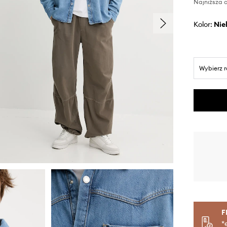
Najniższa c
Kolor:
ni
Wybierz 
F
*