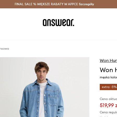
szczędzaj z Answear Club >
FINAL SALE % WIĘKSZE RABATY W APPCE
Dostawa nawet w 24h >
Szczegóły
News
ansowa
Won Hun
Won H
męska kolor
extra -5%
Cena aktua
519,99 
Cena regul