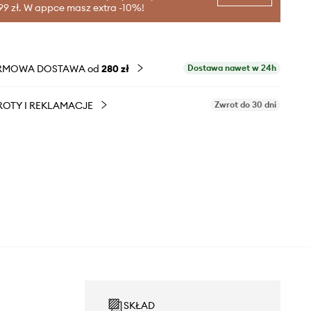
99 zł. W appce masz extra -10%!
RMOWA DOSTAWA od
280 zł
Dostawa nawet w 24h
OTY I REKLAMACJE
Zwrot do 30 dni
SKŁAD