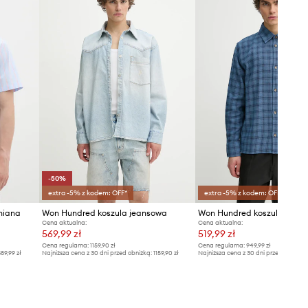
Tabela rozmiarów
-50%
extra -5% z kodem: OFF*
extra -5% z kodem: OFF*
niana
Won Hundred koszula jeansowa
Won Hundred koszula
Cena aktualna:
Cena aktualna:
569,99 zł
519,99 zł
Cena regularna:
1159,90 zł
Cena regularna:
949,99 zł
89,99 zł
Najniższa cena z 30 dni przed obniżką:
1159,90 zł
Najniższa cena z 30 dni przed obniżką