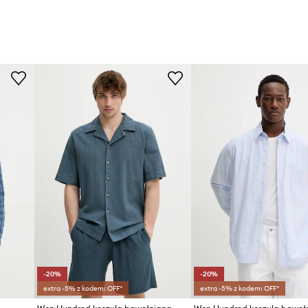
-20%
-20%
extra -5% z kodem: OFF*
extra -5% z kodem: OFF*