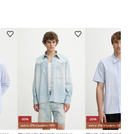
-50%
-20%
extra -5% z kodem: OFF*
extra -5% z kodem: OFF*