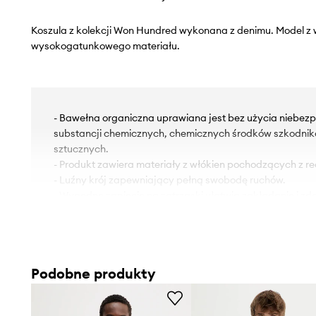
Koszula z kolekcji Won Hundred wykonana z denimu. Model z
wysokogatunkowego materiału.
- Bawełna organiczna uprawiana jest bez użycia niebezp
substancji chemicznych, chemicznych środków szkodni
sztucznych.
- Produkt zawiera materiały z włókien pochodzących z re
- Luźny krój zapewniający pełną swobodę ruchów.
- Wygodne zapięcie na zatrzaski ułatwia zakładanie i z
- Miękki kołnierzyk klasyczny, typu kent.
- Krój rękawa z obniżoną linią ramion nie ogranicza mobiln
- Długi rękaw.
- Miękkie mankiety z zapięciem na zatrzask.
Podobne produkty
- Wsuwana kieszonka na piersi.
- Ozdobnie sprany denim.
- Długość: 73 cm.