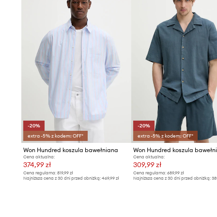
- Szerokość pod pachami: 68 cm.
- Wymiary podane dla rozmiaru: M.
-20%
-20%
extra -5% z kodem: OFF*
extra -5% z kodem: OFF*
Won Hundred koszula bawełniana
Won Hundred koszula bawełn
Cena aktualna:
Cena aktualna:
374,99 zł
309,99 zł
Cena regularna:
819,99 zł
Cena regularna:
689,99 zł
Najniższa cena z 30 dni przed obniżką:
469,99 zł
Najniższa cena z 30 dni przed obniżką:
38