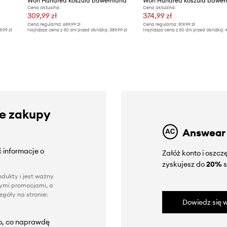
Won Hundred koszula bawełniana
Won Hundred koszula baweł
Cena aktualna:
Cena aktualna:
309,99 zł
374,99 zł
Cena regularna:
689,99 zł
Cena regularna:
819,99 zł
9,99 zł
Najniższa cena z 30 dni przed obniżką:
389,99 zł
Najniższa cena z 30 dni przed obniżką:
4
ze zakupy
Answear
 informacje o
Załóż konto i oszc
zyskujesz do
20%
s
dukty i jest ważny
nnymi promocjami, a
góły na stronie:
Dowiedz się w
to, co naprawdę