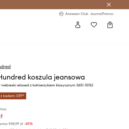
letter >
Regularne nowości >
Answear Club
Journal
Pomoc
dred
undred koszula jeansowa
 niebieski relaxed z kołnierzykiem klasycznym 3651-15152
 z kodem: OFF*
lna:
zł
arna:
949,99 zł
-45%