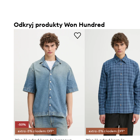
Odkryj produkty Won Hundred
-50%
extra -5% z kodem: OFF*
extra -5% z kodem: OFF*