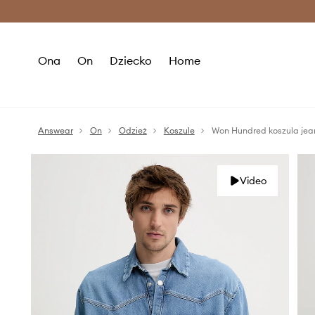
Premium Fashion Benefits >
O
Ona
On
Dziecko
Home
Answear
On
Odzież
Koszule
Won Hundred koszula je
Video