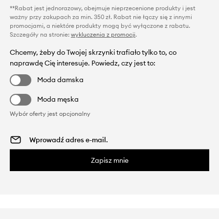
**Rabat jest jednorazowy, obejmuje nieprzecenione produkty i jest
ważny przy zakupach za min. 350 zł. Rabat nie łączy się z innymi
promocjami, a niektóre produkty mogą być wyłączone z rabatu.
Szczegóły na stronie:
wykluczenia z promocji
.
Chcemy, żeby do Twojej skrzynki trafiało tylko to, co
naprawdę Cię interesuje. Powiedz, czy jest to:
Moda damska
Moda męska
Wybór oferty jest opcjonalny
Zapisz mnie