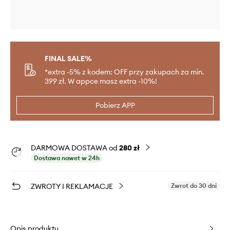
FINAL SALE%
*extra -5% z kodem: OFF przy zakupach za min.
399 zł. W appce masz extra -10%!
Pobierz APP
DARMOWA DOSTAWA od
280 zł
Dostawa nawet w 24h
ZWROTY I REKLAMACJE
Zwrot do 30 dni
Opis produktu