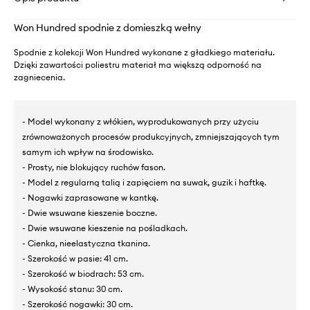
Won Hundred spodnie z domieszką wełny
Spodnie z kolekcji Won Hundred wykonane z gładkiego materiału.
Dzięki zawartości poliestru materiał ma większą odporność na
zagniecenia.
- Model wykonany z włókien, wyprodukowanych przy użyciu
zrównoważonych procesów produkcyjnych, zmniejszających tym
samym ich wpływ na środowisko.
- Prosty, nie blokujący ruchów fason.
- Model z regularną talią i zapięciem na suwak, guzik i haftkę.
- Nogawki zaprasowane w kantkę.
- Dwie wsuwane kieszenie boczne.
- Dwie wsuwane kieszenie na pośladkach.
- Cienka, nieelastyczna tkanina.
- Szerokość w pasie: 41 cm.
- Szerokość w biodrach: 53 cm.
- Wysokość stanu: 30 cm.
- Szerokość nogawki: 30 cm.