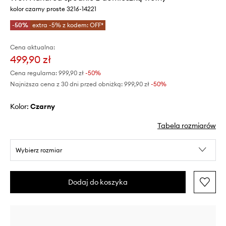
kolor czarny proste 3216-14221
-50%
extra -5% z kodem: OFF*
Cena aktualna:
499,90 zł
Cena regularna:
999,90 zł
-50%
Najniższa cena z 30 dni przed obniżką:
999,90 zł
 -50%
Kolor:
czarny
Tabela rozmiarów
Wybierz rozmiar
Dodaj do koszyka