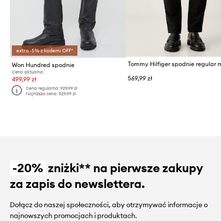
extra -5% z kodem: OFF*
Tommy Hilfiger spodnie regular 
Won Hundred spodnie
Cena aktualna:
569,99 zł
499,99 zł
Cena regularna:
929,99 zł
Najniższa cena:
529,99 zł
-20%
zniżki** na pierwsze zakupy
za zapis do newslettera.
Dołącz do naszej społeczności, aby otrzymywać informacje o
najnowszych promocjach i produktach.