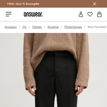
FINAL SALE %
Szczegóły
Oszczędzaj z Answear Club >
Answear
On
Odzież
Spodnie
Materiałowe