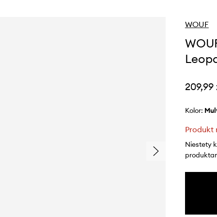
WOUF
WOUF 
Leopa
209,99 
Kolor:
mu
Produkt 
Niestety 
produktami