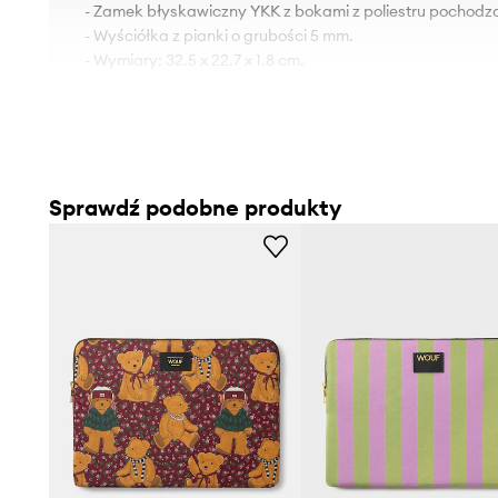
- Zamek błyskawiczny YKK z bokami z poliestru pochodzą
- Wyściółka z pianki o grubości 5 mm.
- Wymiary: 32.5 x 22.7 x 1.8 cm.
Sprawdź podobne produkty