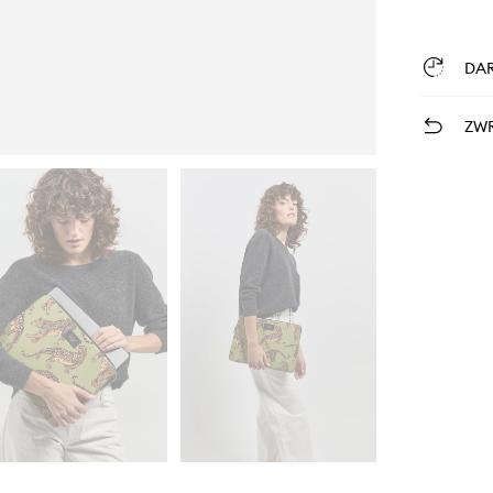
DA
ZWR