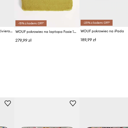
-25% z kodem: OFF*
-15% z kodem: OFF*
WOUF pokrowiec na laptopa Riviera 13"/14"
WOUF pokrowiec na iPada
WOUF pokrowiec na laptopa Foxie 13"&14"
189,99 zł
279,99 zł