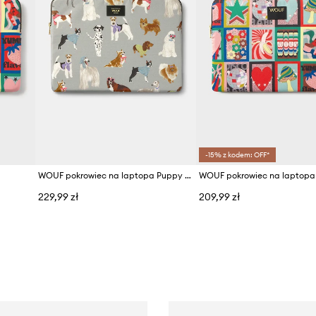
-15% z kodem: OFF*
WOUF pokrowiec na laptopa Puppy 15"/16"
229,99 zł
209,99 zł