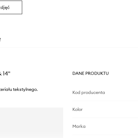
zdjęć
2
 14"
DANE PRODUKTU
riału tekstylnego.
Kod producenta
Kolor
Marka