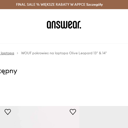
szczędzaj z Answear Club >
FINAL SALE % WIĘKSZE RABATY W APPCE
Dostawa nawet w 24h >
Szczegóły
News
a laptopa
WOUF pokrowiec na laptopa Olive Leopard 13" & 14"
stępny