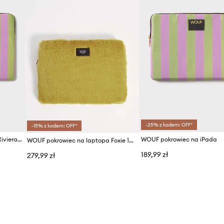
-25% z kodem: OFF*
-15% z kodem: OFF*
WOUF pokrowiec na laptopa Riviera 13"/14"
WOUF pokrowiec na iPada
WOUF pokrowiec na laptopa Foxie 13"&14"
189,99 zł
279,99 zł