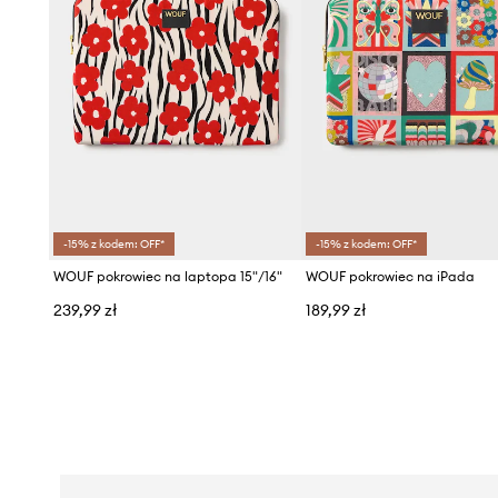
-15% z kodem: OFF*
-15% z kodem: OFF*
WOUF pokrowiec na laptopa 15"/16"
WOUF pokrowiec na iPada
239,99 zł
189,99 zł