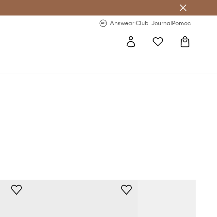
letter >
Regularne nowości >
Answear Club
Journal
Pomoc