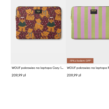
-15% z kodem: OFF*
WOUF pokrowiec na laptopa Cozy 13"/14"
209,99 zł
209,99 zł