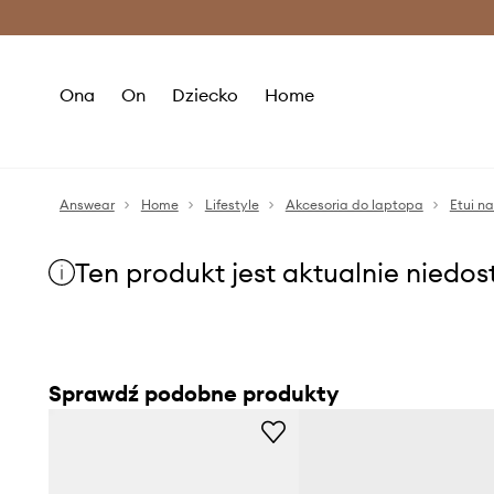
Premium Fashion Benefits >
O
Ona
On
Dziecko
Home
Answear
Home
Lifestyle
Akcesoria do laptopa
Etui n
Ten produkt jest aktualnie niedo
Sprawdź podobne produkty