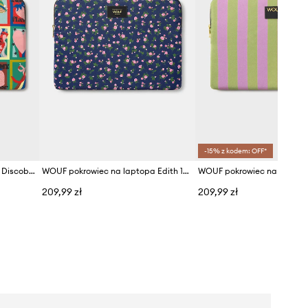
-15% z kodem: OFF*
WOUF pokrowiec na laptopa Discobabe 13"/14"
WOUF pokrowiec na laptopa Edith 13"/14"
209,99 zł
209,99 zł