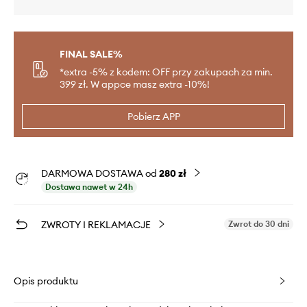
FINAL SALE%
*extra -5% z kodem: OFF przy zakupach za min.
399 zł. W appce masz extra -10%!
Pobierz APP
DARMOWA DOSTAWA od
280 zł
Dostawa nawet w 24h
ZWROTY I REKLAMACJE
Zwrot do 30 dni
Opis produktu