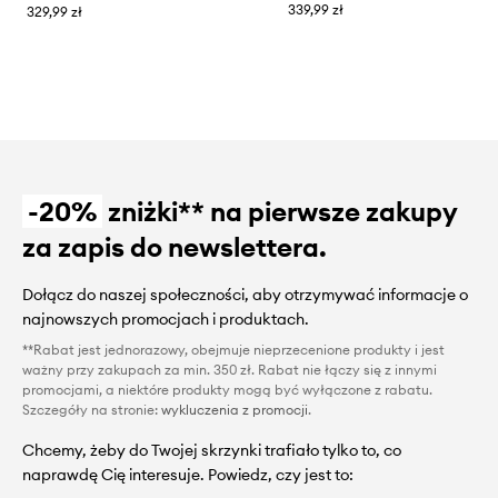
339,99 zł
329,99 zł
-20%
zniżki** na pierwsze zakupy
za zapis do newslettera.
Dołącz do naszej społeczności, aby otrzymywać informacje o
najnowszych promocjach i produktach.
**Rabat jest jednorazowy, obejmuje nieprzecenione produkty i jest
ważny przy zakupach za min. 350 zł. Rabat nie łączy się z innymi
promocjami, a niektóre produkty mogą być wyłączone z rabatu.
Szczegóły na stronie:
wykluczenia z promocji
.
Chcemy, żeby do Twojej skrzynki trafiało tylko to, co
naprawdę Cię interesuje. Powiedz, czy jest to: