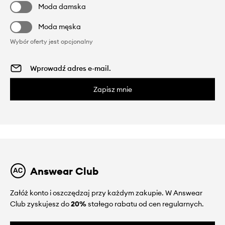
Moda damska
Moda męska
Wybór oferty jest opcjonalny
Zapisz mnie
Answear Club
Załóż konto i oszczędzaj przy każdym zakupie. W Answear
Club zyskujesz do
20%
stałego rabatu od cen regularnych.