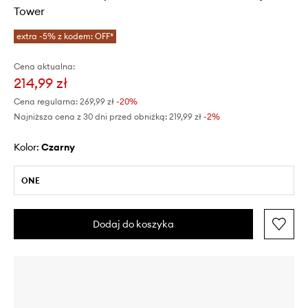
Tower
extra -5% z kodem: OFF*
Cena aktualna:
214,99 zł
Cena regularna:
269,99 zł
-20%
Najniższa cena z 30 dni przed obniżką:
219,99 zł
 -2%
Kolor:
czarny
ONE
Dodaj do koszyka