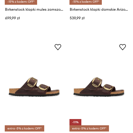
-15% z kodem: OFF*
-15% z kodem: OFF*
Birkenstock klapki mules zamszowe Boston Suede Leather
Birkenstock klapki damskie Arizona Big Buckle Synthetics Python
699,99 zł
539,99 zł
-11%
extra -5% z kodem: OFF*
extra -5% z kodem: OFF*