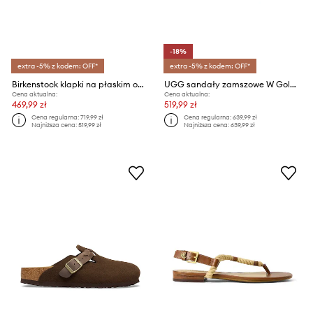
-18%
extra -5% z kodem: OFF*
extra -5% z kodem: OFF*
Birkenstock klapki na płaskim obcasie damskie skórzane Arizona Big Buckle
UGG sandały zamszowe W Goldenstar Gleam
Cena aktualna:
Cena aktualna:
469,99 zł
519,99 zł
Cena regularna:
719,99 zł
Cena regularna:
639,99 zł
Najniższa cena:
519,99 zł
Najniższa cena:
639,99 zł