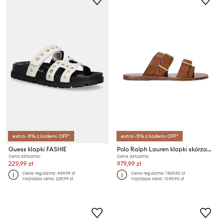
extra -5% z kodem: OFF*
extra -5% z kodem: OFF*
Guess klapki FASHIE
Polo Ralph Lauren klapki skórzane Bkle Slide
Cena aktualna:
Cena aktualna:
229,99 zł
979,99 zł
Cena regularna:
459,99 zł
Cena regularna:
1369,90 zł
Najniższa cena:
239,99 zł
Najniższa cena:
1039,90 zł