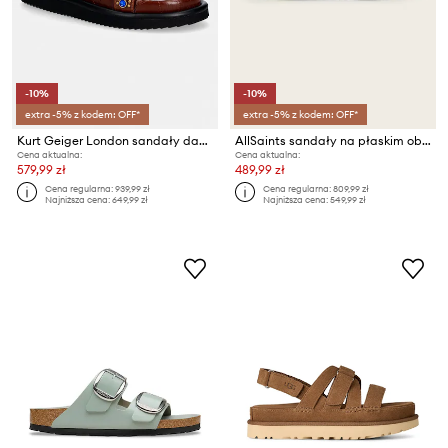
-10%
-10%
extra -5% z kodem: OFF*
extra -5% z kodem: OFF*
Kurt Geiger London sandały damskie skórzane Orson Sandal
AllSaints sandały na płaskim obcasie damskie skórzane Staffa Sandal
Cena aktualna:
Cena aktualna:
579,99 zł
489,99 zł
Cena regularna:
939,99 zł
Cena regularna:
809,99 zł
Najniższa cena:
649,99 zł
Najniższa cena:
549,99 zł