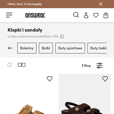
FINAL SALE %
Szczegóły
Oszczędzaj z Answear Club >
Klapki i sandały
Liczba wybranych produktów: 1144
baleriny
botki
buty sportowe
buty trekkin
Filtry