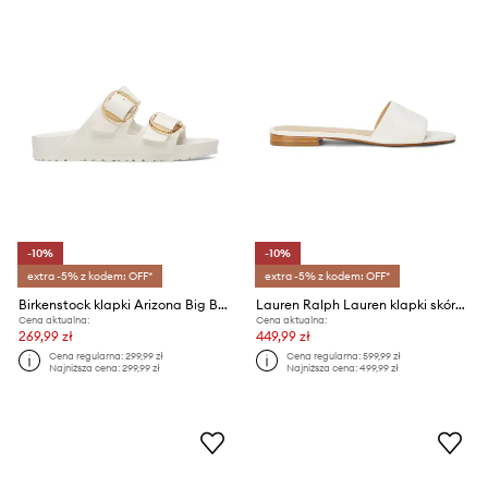
-10%
-10%
extra -5% z kodem: OFF*
extra -5% z kodem: OFF*
Birkenstock klapki Arizona Big Buckle EVA
Lauren Ralph Lauren klapki skórzane Everley Sld
Cena aktualna:
Cena aktualna:
269,99 zł
449,99 zł
Cena regularna:
299,99 zł
Cena regularna:
599,99 zł
Najniższa cena:
299,99 zł
Najniższa cena:
499,99 zł