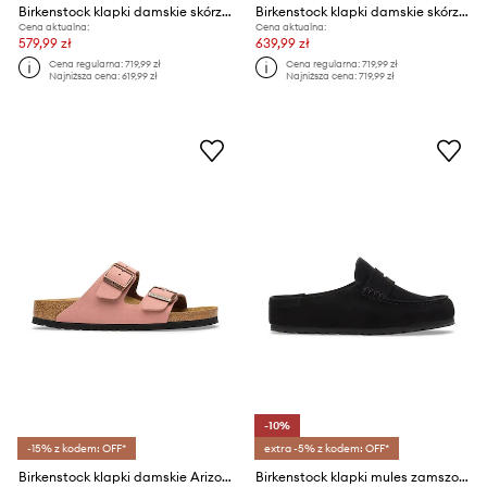
Birkenstock klapki damskie skórzane Arizona Big Buckle Oiled Leather
Birkenstock klapki damskie skórzane Arizona Big Buckle Oiled Leather
Cena aktualna:
Cena aktualna:
579,99 zł
639,99 zł
Cena regularna:
719,99 zł
Cena regularna:
719,99 zł
Najniższa cena:
619,99 zł
Najniższa cena:
719,99 zł
-10%
-15% z kodem: OFF*
extra -5% z kodem: OFF*
Birkenstock klapki damskie Arizona Birkibuc
Birkenstock klapki mules zamszowe Naples Wrapped Suede Leather