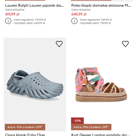
Lauren Ralph Lauren japonki damskie skórzane Frncsa Flwr
Pinko klapki damskie skórzane Milly 04
Cena aktualna:
Cena aktualna:
419,99 zł
649,99 zł
Cena regularna:
709,99 zł
Cena regularna:
929,99 zł
Najniższa cena:
469,99 zł
Najniższa cena:
739,99 zł
-15%
extra -5% z kodem: OFF*
extra -5% z kodem: OFF*
Crocs klapki Echo Clog
Kurt Geiger London sandały damskie skórzane Orson Cross Scarf Sdl