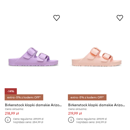
-14%
extra -5% z kodem: OFF*
extra -5% z kodem: OFF*
Birkenstock klapki damskie Arizona EVA Big Buckle
Birkenstock klapki damskie Arizona EVA Big Buckle
Cena aktualna:
Cena aktualna:
218,99 zł
219,99 zł
Cena regularna:
299,99 zł
Cena regularna:
299,99 zł
Najniższa cena:
254,99 zł
Najniższa cena:
242,99 zł