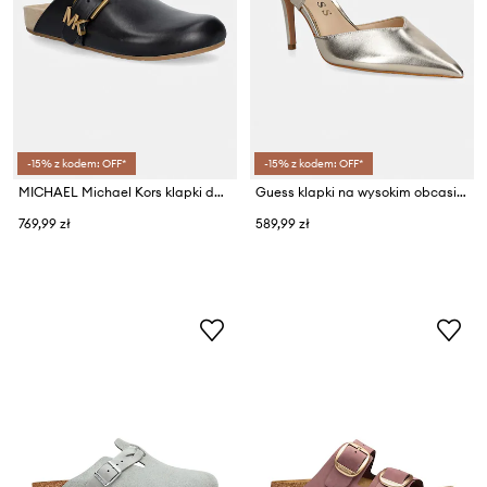
-15% z kodem: OFF*
-15% z kodem: OFF*
MICHAEL Michael Kors klapki damskie skórzane Greer Mule
Guess klapki na wysokim obcasie damskie skórzane PRATO
769,99 zł
589,99 zł