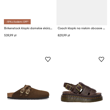
-15% z kodem: OFF*
Birkenstock klapki damskie skórzane Arizona Big Buckle Synthetics Python
Coach klapki na niskim obcasie damskie skórzane Margot Leather
539,99 zł
829,99 zł