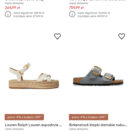
Cena aktualna:
Cena aktualna:
264,99 zł
759,99 zł
Cena regularna:
329,99 zł
Cena regularna:
1069,90 zł
Najniższa cena:
279,99 zł
Najniższa cena:
899,99 zł
extra -5% z kodem: OFF*
extra -5% z kodem: OFF*
Lauren Ralph Lauren espadryle damskie skórzane Emeryn
Birkenstock klapki damskie nubukowe Arizona Big Buckle
Cena aktualna:
Cena aktualna: