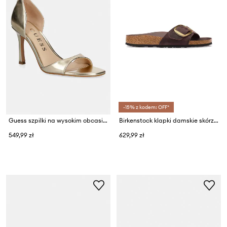
-15% z kodem: OFF*
Guess szpilki na wysokim obcasie damskie KALICO
Birkenstock klapki damskie skórzane Madrid Big Buckle Oiled Leather
549,99 zł
629,99 zł