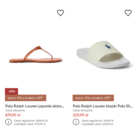
-10%
extra -5% z kodem: OFF*
extra -5% z kodem: OFF*
Polo Ralph Lauren japonki skórzane Ply Thng Snd
Polo Ralph Lauren klapki Polo Slide
Cena aktualna:
Cena aktualna:
879,99 zł
229,99 zł
Cena regularna:
1239,90 zł
Cena regularna:
319,99 zł
Najniższa cena:
979,99 zł
Najniższa cena:
239,99 zł