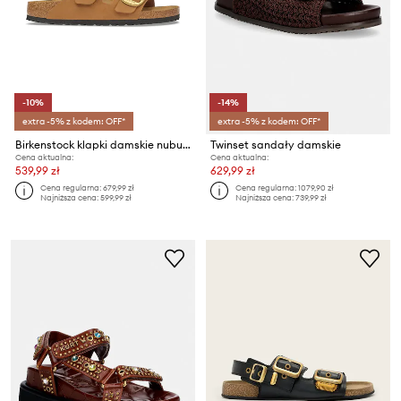
-10%
-14%
extra -5% z kodem: OFF*
extra -5% z kodem: OFF*
Birkenstock klapki damskie nubukowe Arizona Big Buckle Nubuck Leather
Twinset sandały damskie
Cena aktualna:
Cena aktualna:
539,99 zł
629,99 zł
Cena regularna:
679,99 zł
Cena regularna:
1079,90 zł
Najniższa cena:
599,99 zł
Najniższa cena:
739,99 zł