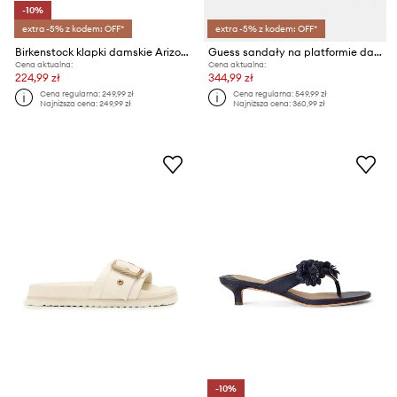
-10%
extra -5% z kodem: OFF*
extra -5% z kodem: OFF*
Birkenstock klapki damskie Arizona Essentials EVA
Guess sandały na platformie damskie FETTA
Cena aktualna:
Cena aktualna:
224,99 zł
344,99 zł
Cena regularna:
249,99 zł
Cena regularna:
549,99 zł
Najniższa cena:
249,99 zł
Najniższa cena:
360,99 zł
-10%