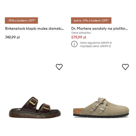
-15% z kodem: OFF*
extra -5% z kodem: OFF*
Birkenstock klapki mules damskie zamszowe Blair Suede Leather
Dr. Martens sandały na platformie damskie skórzane Wrenlie
Cena aktualna:
749,99 zł
579,99 zł
Cena regularna:
839,99 zł
Najniższa cena:
639,99 zł