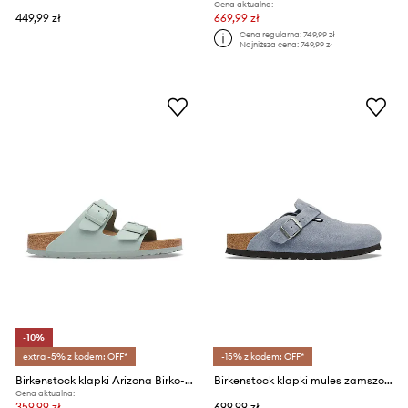
Cena aktualna:
449,99 zł
669,99 zł
Cena regularna:
749,99 zł
Najniższa cena:
749,99 zł
-10%
extra -5% z kodem: OFF*
-15% z kodem: OFF*
Birkenstock klapki Arizona Birko-Flor
Birkenstock klapki mules zamszowe Boston Suede Leather
Cena aktualna:
359,99 zł
699,99 zł