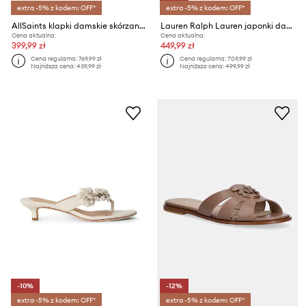
extra -5% z kodem: OFF*
extra -5% z kodem: OFF*
AllSaints klapki damskie skórzane Ellie Western Sandals
Lauren Ralph Lauren japonki damskie skórzane Frncsa Flwr
Cena aktualna:
Cena aktualna:
399,99 zł
449,99 zł
Cena regularna:
769,99 zł
Cena regularna:
709,99 zł
Najniższa cena:
439,99 zł
Najniższa cena:
499,99 zł
-10%
-12%
extra -5% z kodem: OFF*
extra -5% z kodem: OFF*