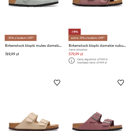
-14%
-15% z kodem: OFF*
extra -5% z kodem: OFF*
Birkenstock klapki mules damskie zamszowe Boston Braided Suede Leather
Birkenstock klapki damskie nubukowe Arizona Big Buckle Nubuck Leather
Cena aktualna:
769,99 zł
579,99 zł
Cena regularna:
679,99 zł
Najniższa cena:
679,99 zł