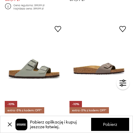
Cena regularna:
399,99 zł
Najniższa cena:
399,99 zł
-10%
-10%
extra -5% z kodem: OFF*
extra -5% z kodem: OFF*
Birkenstock klapki skórzane Arizona Oiled Leather
Birkenstock klapki damskie Madrid Birkibuc
Pobierz aplikację i kupuj
Cena aktualna:
Cena aktualna:
Pobierz
jeszcze łatwiej.
489,99 zł
359,99 zł
Cena regularna:
549,99 zł
Cena regularna:
399,99 zł