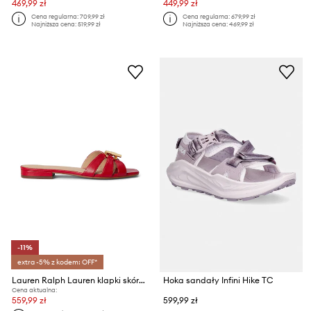
469,99 zł
449,99 zł
Cena regularna:
709,99 zł
Cena regularna:
679,99 zł
Najniższa cena:
519,99 zł
Najniższa cena:
469,99 zł
-11%
extra -5% z kodem: OFF*
Lauren Ralph Lauren klapki skórzane Blaike Slide
Hoka sandały Infini Hike TC
Cena aktualna:
559,99 zł
599,99 zł