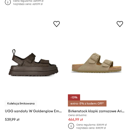
Cena regularna:
629,99 zł
Najniższa cena:
629,99 zł
-13%
Kolekcja limitowana
extra -5% z kodem: OFF*
UGG sandały W Goldenglow Embossed
Birkenstock klapki zamszowe Arizona
Cena aktualna:
539,99 zł
466,99 zł
Cena regularna:
539,99 zł
Najniższa cena:
539,99 zł