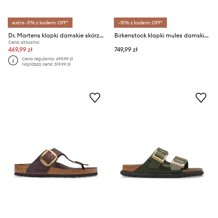
extra -5% z kodem: OFF*
-15% z kodem: OFF*
Dr. Martens klapki damskie skórzane Josef
Birkenstock klapki mules damskie zamszowe Blair Suede Leather
Cena aktualna:
469,99 zł
749,99 zł
Cena regularna:
699,99 zł
Najniższa cena:
519,99 zł