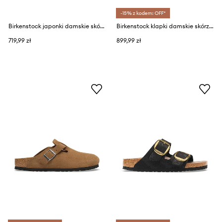
-15% z kodem: OFF*
Birkenstock japonki damskie skórzane Gizeh Big Buckle Oiled Leather
Birkenstock klapki damskie skórzane Arizona Droplet Buckle Natural Leather Patent
719,99 zł
899,99 zł