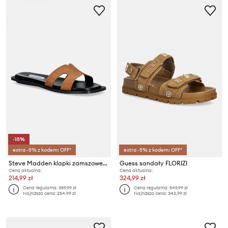
-15%
extra -5% z kodem: OFF*
extra -5% z kodem: OFF*
Steve Madden klapki zamszowe Sofia
Guess sandały FLORIZI
Cena aktualna:
Cena aktualna:
214,99 zł
324,99 zł
Cena regularna:
389,99 zł
Cena regularna:
549,99 zł
Najniższa cena:
254,99 zł
Najniższa cena:
342,99 zł