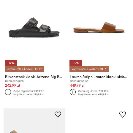
-19%
-10%
extra -5% z kodem: OFF*
extra -5% z kodem: OFF*
Birkenstock klapki Arizona Big Buckle EVA
Lauren Ralph Lauren klapki skórzane Everley Sld
Cena aktualna:
Cena aktualna:
242,99 zł
449,99 zł
Cena regularna:
299,99 zł
Cena regularna:
599,99 zł
Najniższa cena:
299,99 zł
Najniższa cena:
499,99 zł