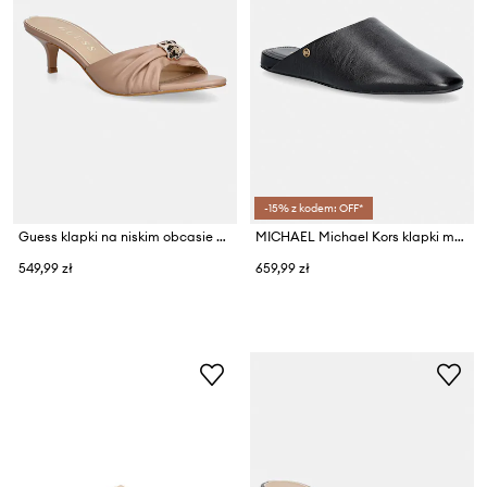
-15% z kodem: OFF*
Guess klapki na niskim obcasie damskie SOMAYA
MICHAEL Michael Kors klapki mules damskie skórzane Cady Mule
549,99 zł
659,99 zł