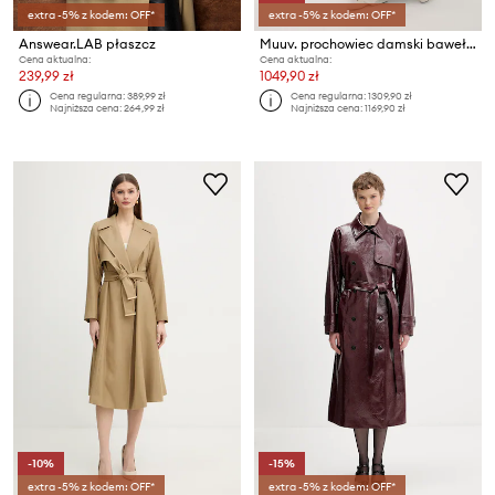
extra -5% z kodem: OFF*
extra -5% z kodem: OFF*
Answear.LAB płaszcz
Muuv. prochowiec damski bawełniany BOUFF
Cena aktualna:
Cena aktualna:
239,99 zł
1049,90 zł
Cena regularna:
389,99 zł
Cena regularna:
1309,90 zł
Najniższa cena:
264,99 zł
Najniższa cena:
1169,90 zł
-10%
-15%
extra -5% z kodem: OFF*
extra -5% z kodem: OFF*