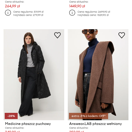
Cena aktualna:
Cena aktualna:
264,99 zł
1449,90 zł
Cena regularna:
519,99 zł
Cena regularna:
2699,90 zł
Najniższa cena:
279,99 zł
Najniższa cena:
1529,90 zł
-28%
extra -5% z kodem: OFF*
Medicine płaszcz puchowy
Answear.LAB płaszcz wełniany
Cena aktualna:
Cena aktualna: