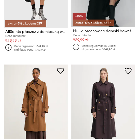
-10%
extra -5% z kodem: OFF*
extra -5% z kodem: OFF*
Muuv. prochowiec damski bawełniany BOUFF
AllSaints płaszcz z domieszką wełny MABEL COAT
Cena aktualna:
Cena aktualna:
939,99 zł
929,99 zł
Cena regularna:
1309,90 zł
Cena regularna:
1869,90 zł
Najniższa cena:
1049,90 zł
Najniższa cena:
979,99 zł