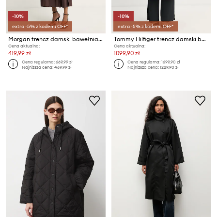
-10%
-10%
extra -5% z kodem: OFF*
extra -5% z kodem: OFF*
Morgan trencz damski bawełniany
Tommy Hilfiger trencz damski bawełniany
Cena aktualna:
Cena aktualna:
419,99 zł
1099,90 zł
Cena regularna:
669,99 zł
Cena regularna:
1699,90 zł
Najniższa cena:
469,99 zł
Najniższa cena:
1229,90 zł