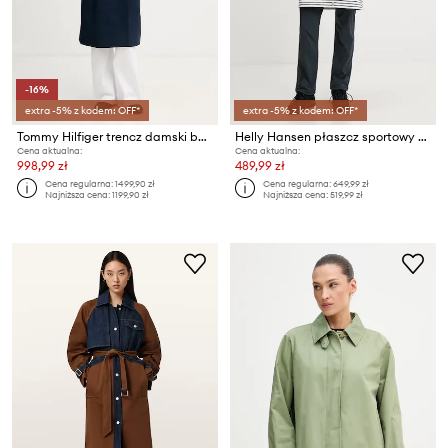
-16%
extra -5% z kodem: OFF*
extra -5% z kodem: OFF*
Tommy Hilfiger trencz damski bawełniany
Helly Hansen płaszcz sportowy damski MOSS
Cena aktualna:
Cena aktualna:
998,99 zł
489,99 zł
Cena regularna:
1499,90 zł
Cena regularna:
649,99 zł
Najniższa cena:
1199,90 zł
Najniższa cena:
519,99 zł