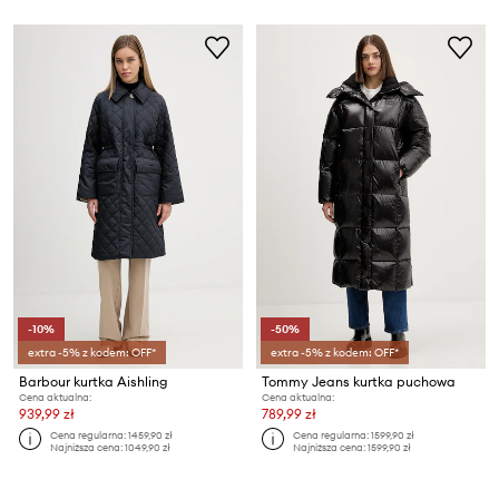
-10%
-50%
extra -5% z kodem: OFF*
extra -5% z kodem: OFF*
Barbour kurtka Aishling
Tommy Jeans kurtka puchowa
Cena aktualna:
Cena aktualna:
939,99 zł
789,99 zł
Cena regularna:
1459,90 zł
Cena regularna:
1599,90 zł
Najniższa cena:
1049,90 zł
Najniższa cena:
1599,90 zł