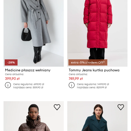
-28%
extra -5% z kodem: OFF*
Medicine płaszcz wełniany
Tommy Jeans kurtka puchowa
Cena aktualna:
Cena aktualna:
399,90 zł
749,99 zł
Cena regularna:
699,90 zł
Cena regularna:
1499,90 zł
Najniższa cena:
559,90 zł
Najniższa cena:
829,99 zł