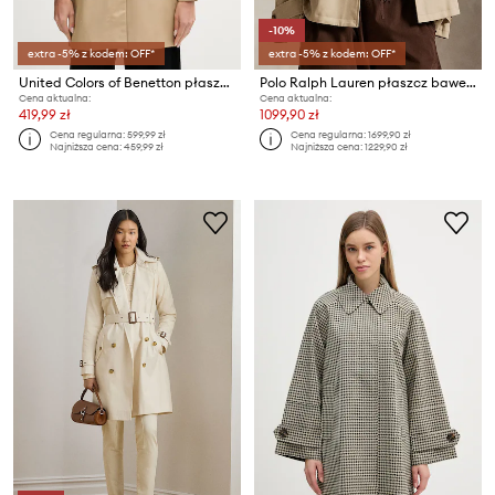
-10%
extra -5% z kodem: OFF*
extra -5% z kodem: OFF*
United Colors of Benetton płaszcz damski z bawełną
Polo Ralph Lauren płaszcz bawełniany
Cena aktualna:
Cena aktualna:
419,99 zł
1099,90 zł
Cena regularna:
599,99 zł
Cena regularna:
1699,90 zł
Najniższa cena:
459,99 zł
Najniższa cena:
1229,90 zł