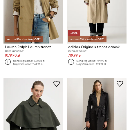
-10%
extra -5% z kodem: OFF*
extra -5% z kodem: OFF*
Lauren Ralph Lauren trencz
adidas Originals trencz damski
Cena aktualna:
Cena aktualna:
1079,90 zł
719,99 zł
Cena regularna:
1599,90 zł
Cena regularna:
799,99 zł
Najniższa cena:
1169,90 zł
Najniższa cena:
799,99 zł