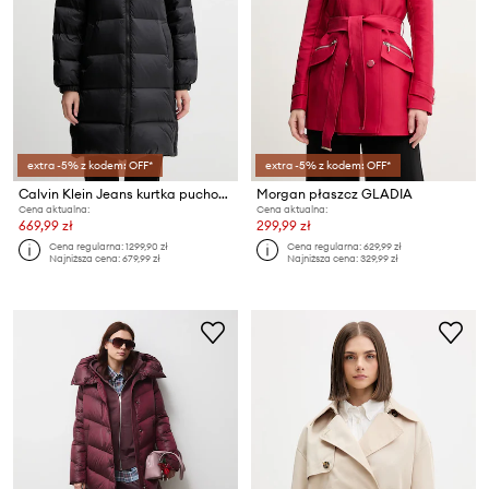
extra -5% z kodem: OFF*
extra -5% z kodem: OFF*
Calvin Klein Jeans kurtka puchowa
Morgan płaszcz GLADIA
Cena aktualna:
Cena aktualna:
669,99 zł
299,99 zł
Cena regularna:
1299,90 zł
Cena regularna:
629,99 zł
Najniższa cena:
679,99 zł
Najniższa cena:
329,99 zł