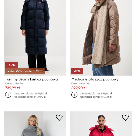
-50%
extra -5% z kodem: OFF*
-11%
Tommy Jeans kurtka puchowa
Medicine płaszcz puchowy
Cena aktualna:
Cena aktualna:
739,99 zł
399,90 zł
Cena regularna:
1499,90 zł
Cena regularna:
599,90 zł
Najniższa cena:
1499,90 zł
Najniższa cena:
449,90 zł