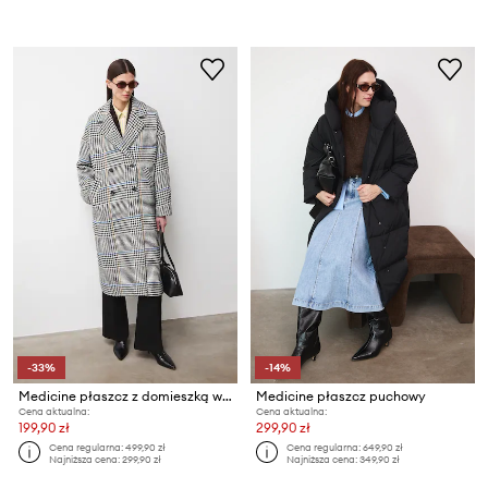
-33%
-14%
Medicine płaszcz z domieszką wełny
Medicine płaszcz puchowy
Cena aktualna:
Cena aktualna:
199,90 zł
299,90 zł
Cena regularna:
499,90 zł
Cena regularna:
649,90 zł
Najniższa cena:
299,90 zł
Najniższa cena:
349,90 zł