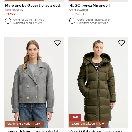
Marciano by Guess trencz z dodatkiem wełny ETHEL
HUGO trencz Misando-1
Cena aktualna:
Cena aktualna:
789,99 zł
1129,90 zł
Cena regularna:
1569,90 zł
Cena regularna:
1999,90 zł
Najniższa cena:
879,99 zł
Najniższa cena:
1329,90 zł
-10%
extra -5% z kodem: OFF*
extra -5% z kodem: OFF*
Tommy Hilfiger płaszcz z dodatkiem wełny
Marc O'Polo płaszcz puchowy damski