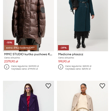
-15%
extra -5% z kodem: OFF*
-39%
MMC STUDIO kurtka puchowa KARE
Medicine płaszcz
Cena aktualna:
Cena aktualna:
2379,90 zł
199,90 zł
Cena regularna:
3499,90 zł
Cena regularna:
329,90 zł
Najniższa cena:
2799,90 zł
Najniższa cena:
329,90 zł