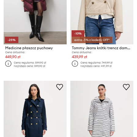
-10%
-25%
extra -5% z kodem: OFF*
Medicine płaszcz puchowy
Tommy Jeans krótki trencz damski z bawełną
Cena aktualna:
Cena aktualna:
449,90 zł
439,99 zł
Cena regularna:
599,90 zł
Cena regularna:
749,99 zł
Najniższa cena:
599,90 zł
Najniższa cena:
491,99 zł