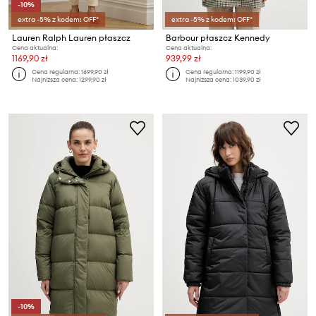
-10%
extra -5% z kodem: OFF*
extra -5% z kodem: OFF*
Lauren Ralph Lauren płaszcz
Barbour płaszcz Kennedy
Cena aktualna:
Cena aktualna:
1169,90 zł
939,99 zł
Cena regularna:
1699,90 zł
Cena regularna:
1199,90 zł
Najniższa cena:
1299,90 zł
Najniższa cena:
1039,90 zł
-10%