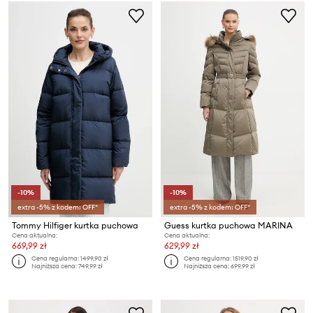
-10%
-10%
extra -5% z kodem: OFF*
extra -5% z kodem: OFF*
Tommy Hilfiger kurtka puchowa
Guess kurtka puchowa MARINA
Cena aktualna:
Cena aktualna:
669,99 zł
629,99 zł
Cena regularna:
1499,90 zł
Cena regularna:
1519,90 zł
Najniższa cena:
749,99 zł
Najniższa cena:
699,99 zł