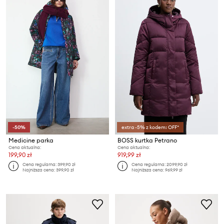
-50%
extra -5% z kodem: OFF*
Medicine parka
BOSS kurtka Petrano
Cena aktualna:
Cena aktualna:
199,90 zł
919,99 zł
Cena regularna:
399,90 zł
Cena regularna:
2099,90 zł
Najniższa cena:
399,90 zł
Najniższa cena:
969,99 zł