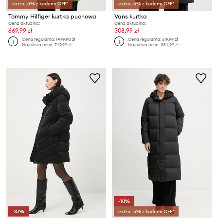
extra -5% z kodem: OFF*
extra -5% z kodem: OFF*
Tommy Hilfiger kurtka puchowa
Vans kurtka
Cena aktualna:
Cena aktualna:
669,99 zł
308,99 zł
Cena regularna:
1499,90 zł
Cena regularna:
619,99 zł
Najniższa cena:
749,99 zł
Najniższa cena:
334,99 zł
-10%
-37%
extra -5% z kodem: OFF*