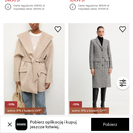
249,90 zł
359,99 zł
Cena regularna:
539,90 zł
Cena regularna:
899,99 zł
Najniższa cena:
349,90 zł
Najniższa cena:
379,99 zł
-10%
-10%
extra -5% z kodem: OFF*
extra -5% z kodem: OFF*
Answear.LAB płaszcz wełniany
Patrizia Pepe płaszcz z dodatkiem wełny
Pobierz aplikację i kupuj
Cena aktualna:
Cena aktualna:
Pobierz
jeszcze łatwiej.
339,99 zł
1529,90 zł
Cena regularna:
899,99 zł
Cena regularna:
3149,90 zł