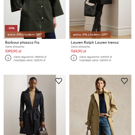
-10%
extra -5% z kodem: OFF*
extra -5% z kodem: OFF*
Barbour płaszcz Fia
Lauren Ralph Lauren trencz
Cena aktualna:
Cena aktualna:
1099,90 zł
1169,90 zł
Cena regularna:
1589,90 zł
Cena regularna:
1699,90 zł
Najniższa cena:
1229,90 zł
Najniższa cena:
1229,90 zł