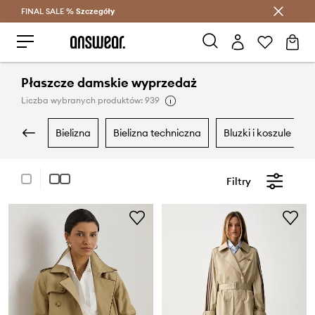
FINAL SALE %
Szczegóły
Oszczędzaj z Answear Club >
Płaszcze damskie wyprzedaż
Liczba wybranych produktów: 939
bielizna
bielizna techniczna
bluzki i koszule
Filtry