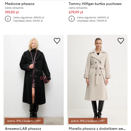
Medicine płaszcz
Tommy Hilfiger kurtka puchowa
Cena aktualna:
Cena aktualna:
199,90 zł
679,99 zł
Cena regularna:
399,90 zł
Cena regularna:
1699,90 zł
Najniższa cena:
319,90 zł
Najniższa cena:
759,99 zł
extra -5% z kodem: OFF*
extra -5% z kodem: OFF*
Answear.LAB płaszcz
Marella płaszcz z dodatkiem wełny