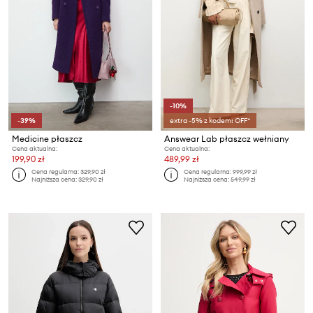
-10%
-39%
extra -5% z kodem: OFF*
Medicine płaszcz
Answear Lab płaszcz wełniany
Cena aktualna:
Cena aktualna:
199,90 zł
489,99 zł
Cena regularna:
329,90 zł
Cena regularna:
999,99 zł
Najniższa cena:
329,90 zł
Najniższa cena:
549,99 zł