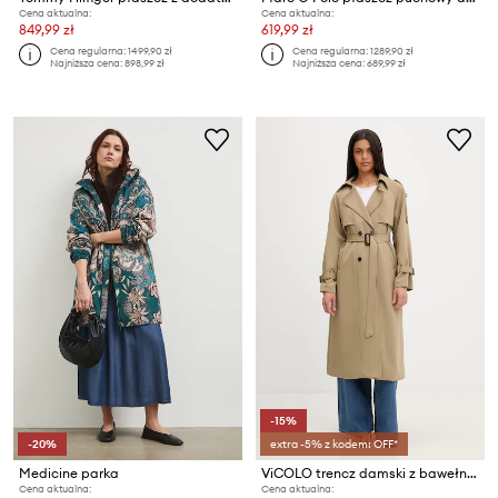
Cena aktualna:
Cena aktualna:
849,99 zł
619,99 zł
Cena regularna:
1499,90 zł
Cena regularna:
1289,90 zł
Najniższa cena:
898,99 zł
Najniższa cena:
689,99 zł
-15%
-20%
extra -5% z kodem: OFF*
Medicine parka
ViCOLO trencz damski z bawełną
Cena aktualna:
Cena aktualna: