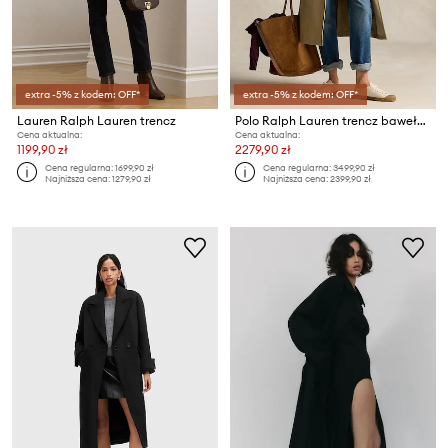
extra -5% z kodem: OFF*
extra -5% z kodem: OFF*
Lauren Ralph Lauren trencz
Polo Ralph Lauren trencz bawełniany
Cena aktualna:
Cena aktualna:
1199,90 zł
2279,90 zł
Cena regularna:
1699,90 zł
Cena regularna:
3499,90 zł
Najniższa cena:
1279,90 zł
Najniższa cena:
2399,90 zł