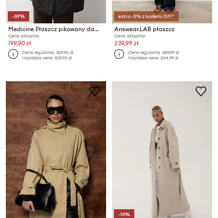
-39%
extra -5% z kodem: OFF*
Medicine Płaszcz pikowany damski
Answear.LAB płaszcz
Cena aktualna:
Cena aktualna:
199,90 zł
239,99 zł
Cena regularna:
329,90 zł
Cena regularna:
389,99 zł
Najniższa cena:
329,90 zł
Najniższa cena:
264,99 zł
-10%