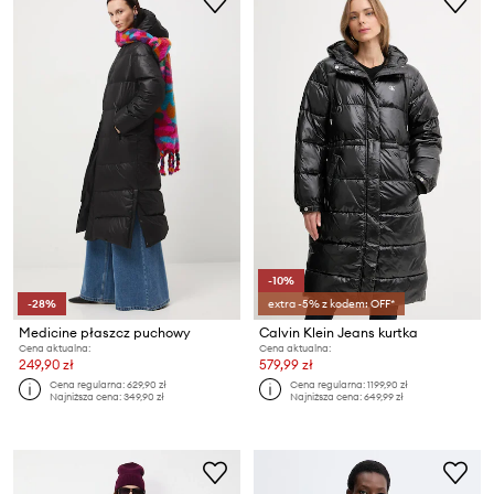
-10%
-28%
extra -5% z kodem: OFF*
Medicine płaszcz puchowy
Calvin Klein Jeans kurtka
Cena aktualna:
Cena aktualna:
249,90 zł
579,99 zł
Cena regularna:
629,90 zł
Cena regularna:
1199,90 zł
Najniższa cena:
349,90 zł
Najniższa cena:
649,99 zł