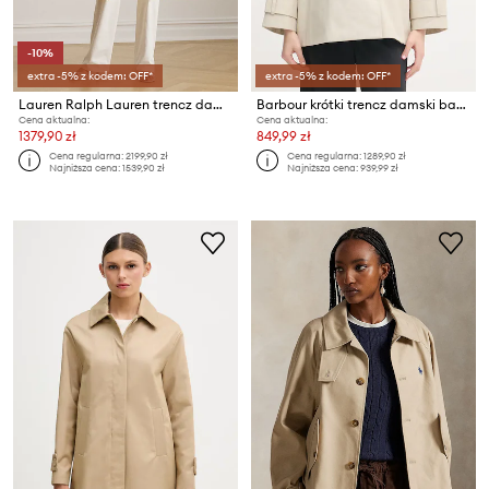
-10%
extra -5% z kodem: OFF*
extra -5% z kodem: OFF*
Lauren Ralph Lauren trencz damski lniany
Barbour krótki trencz damski bawełniany Maisy
Cena aktualna:
Cena aktualna:
1379,90 zł
849,99 zł
Cena regularna:
2199,90 zł
Cena regularna:
1289,90 zł
Najniższa cena:
1539,90 zł
Najniższa cena:
939,99 zł