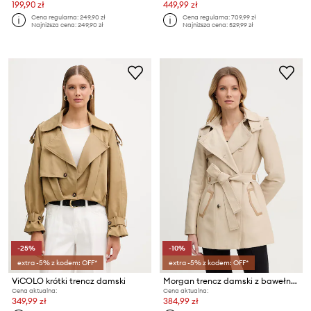
199,90 zł
449,99 zł
Cena regularna:
249,90 zł
Cena regularna:
709,99 zł
Najniższa cena:
249,90 zł
Najniższa cena:
529,99 zł
-25%
-10%
extra -5% z kodem: OFF*
extra -5% z kodem: OFF*
ViCOLO krótki trencz damski
Morgan trencz damski z bawełną
Cena aktualna:
Cena aktualna:
349,99 zł
384,99 zł