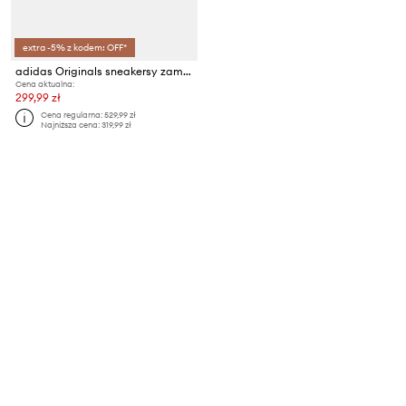
extra -5% z kodem: OFF*
adidas Originals sneakersy zamszowe Campus 00S Beta
Cena aktualna:
299,99 zł
Cena regularna:
529,99 zł
Najniższa cena:
319,99 zł