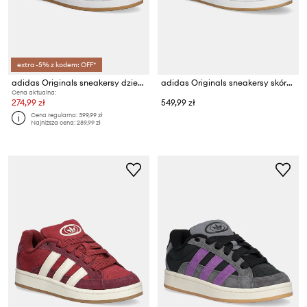
extra -5% z kodem: OFF*
adidas Originals sneakersy dziecięce CAMPUS 00s BETA
adidas Originals sneakersy skórzane Campus 00S Beta
Cena aktualna:
274,99 zł
549,99 zł
Cena regularna:
399,99 zł
Najniższa cena:
289,99 zł