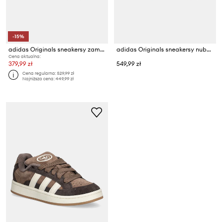
-15%
adidas Originals sneakersy zamszowe Campus 00S Beta
adidas Originals sneakersy nubukowe Campus 00S Beta W
Cena aktualna:
379,99 zł
549,99 zł
Cena regularna:
529,99 zł
Najniższa cena:
449,99 zł