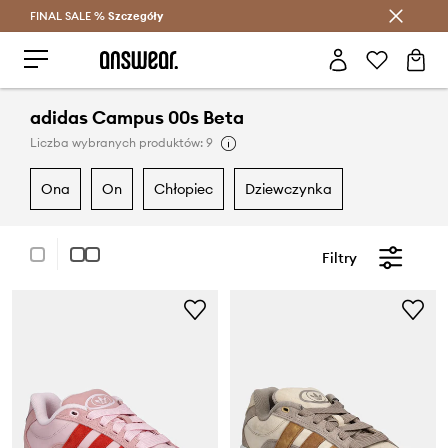
FINAL SALE %
Szczegóły
Oszczędzaj z Answear Club >
adidas Campus 00s Beta
Liczba wybranych produktów: 9
ona
on
chłopiec
dziewczynka
Filtry