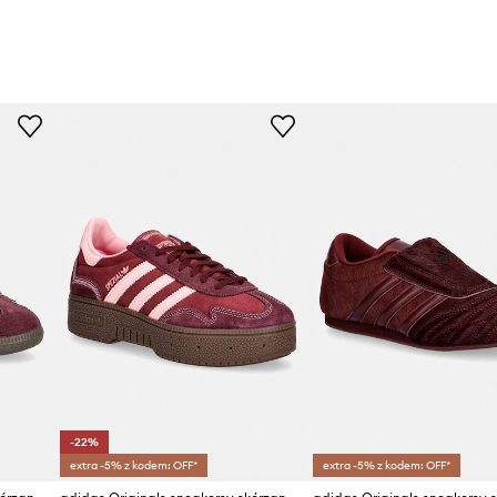
-22%
extra -5% z kodem: OFF*
extra -5% z kodem: OFF*