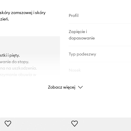
 skóry zamszowej i skóry
Profil
zień.
Zapięcie i
dopasowanie
Typ podeszwy
ki i pięty.
wanie do stopy.
na na uszkodzenia.
Nosek
utrzymanie obuwia w
Zobacz więcej
DANE PRODUKTU
Kod producenta
Kolor