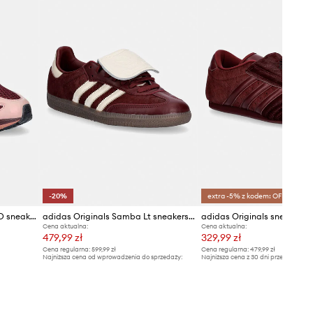
idas Originals
-20%
extra -5% z kodem: OFF*
adidas Originals Adistar MLD sneakersy damskie
adidas Originals Samba Lt sneakersy damskie skórzane
Cena aktualna:
Cena aktualna:
479,99 zł
329,99 zł
Cena regularna:
599,99 zł
Cena regularna:
479,99 zł
Najniższa cena od wprowadzenia do sprzedaży:
Najniższa cena z 30 dni przed obniżką
599,99 zł