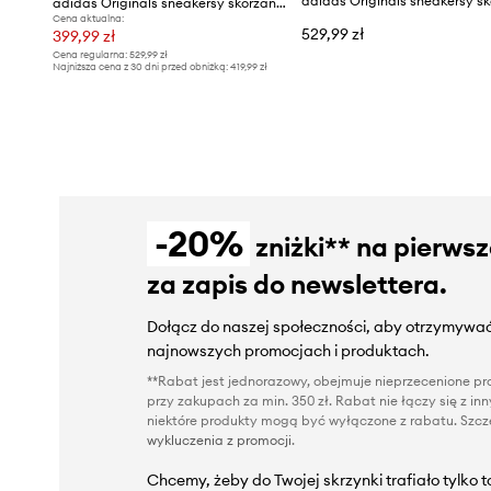
adidas Originals sneakersy skórzane Samba OG
Cena aktualna:
529,99 zł
399,99 zł
Cena regularna:
529,99 zł
Najniższa cena z 30 dni przed obniżką:
419,99 zł
-20%
zniżki** na pierws
za zapis do newslettera.
Dołącz do naszej społeczności, aby otrzymywać
najnowszych promocjach i produktach.
**Rabat jest jednorazowy, obejmuje nieprzecenione pro
przy zakupach za min. 350 zł. Rabat nie łączy się z i
niektóre produkty mogą być wyłączone z rabatu. Szcze
wykluczenia z promocji
.
Chcemy, żeby do Twojej skrzynki trafiało tylko 