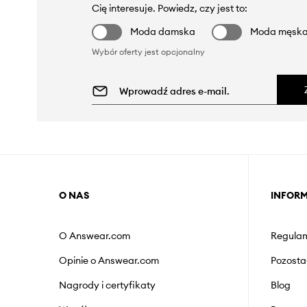
Cię interesuje. Powiedz, czy jest to:
Moda damska
Moda męsk
Wybór oferty jest opcjonalny
O NAS
INFOR
O Answear.com
Regulam
Opinie o Answear.com
Pozosta
Nagrody i certyfikaty
Blog