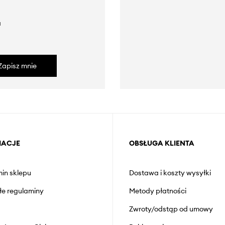
a
Zapisz mnie
MACJE
OBSŁUGA KLIENTA
in sklepu
Dostawa i koszty wysyłki
łe regulaminy
Metody płatności
Zwroty/odstąp od umowy