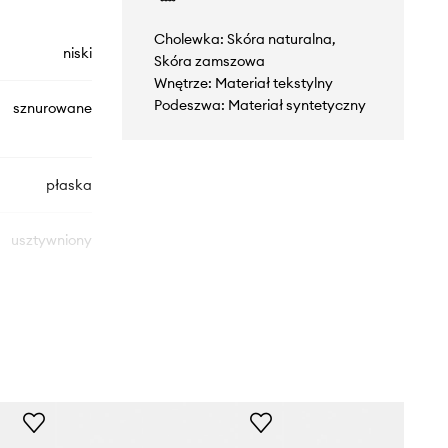
Cholewka: Skóra naturalna,
niski
Skóra zamszowa
Wnętrze: Materiał tekstylny
Podeszwa: Materiał syntetyczny
sznurowane
płaska
usztywniony
JQ8368
bordowy