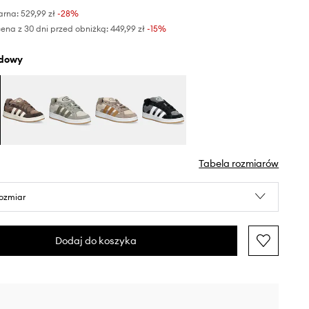
arna:
529,99 zł
-28%
ena z 30 dni przed obniżką:
449,99 zł
 -15%
rdowy
Tabela rozmiarów
rozmiar
Dodaj do koszyka