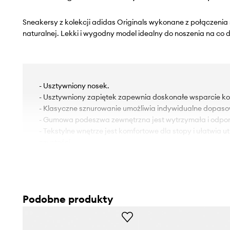
Sneakersy z kolekcji adidas Originals wykonane z połączenia
naturalnej. Lekki i wygodny model idealny do noszenia na co d
- Usztywniony nosek.
- Usztywniony zapiętek zapewnia doskonałe wsparcie kost
- Klasyczne sznurowanie umożliwia indywidualne dopaso
- Gumowa podeszwa zewnętrzna jest wytrzymała i odpor
- Tekstylne wnętrze jest komfortowe dla stopy i ułatwia 
czystości.
- W zestawie dodatkowa para sznurówek.
Podobne produkty