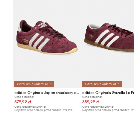
extra -5% z kodem: OFF*
extra -5% z kodem: OFF*
adidas Originals Japan sneakersy damskie zamszowe
Cena aktualna:
Cena aktualna:
379,99 zł
359,99 zł
Cena regularna:
529,99 zł
Cena regularna:
529,99 zł
Najniższa cena z 30 dni przed obniżką:
399,99 zł
Najniższa cena z 30 dni przed obniżką:
37