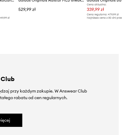
adidas Originals sneakersy skórzane Teakwondo
adidas Originals Adistar MLD sneakersy damskie
adidas Originals buty Gaze
Cena aktualna:
529,99 zł
339,99 zł
Cena regularna:
479,99 zł
49,99 zł
Najniższa cena z 30 dni przed obniżką
 Club
zędzaj przy każdym zakupie. W Answear Club
tałego rabatu od cen regularnych.
ięcej