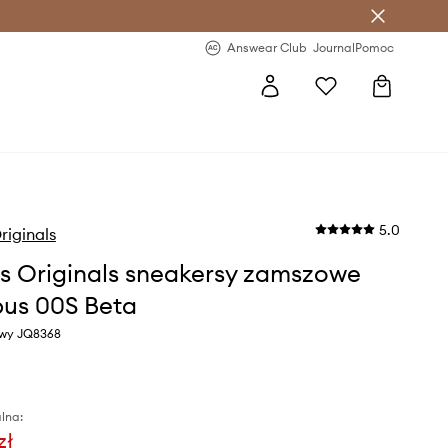
letter >
Regularne nowości >
Answear Club
Journal
Pomoc
5.0
riginals
s Originals sneakersy zamszowe
us 00S Beta
owy JQ8368
lna:
zł