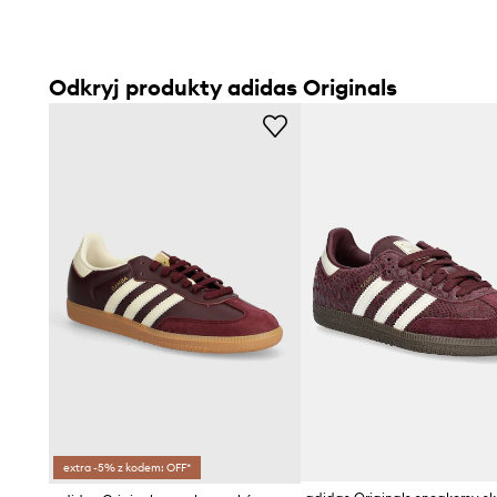
Odkryj produkty adidas Originals
extra -5% z kodem: OFF*