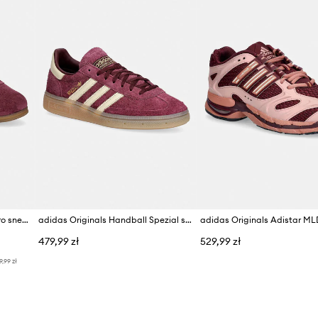
Marka
ad
Producent
ID Produktu
adidas Originals Gazelle Lo Pro sneakersy damskie
adidas Originals Handball Spezial sneakersy damskie zamszowe
479,99 zł
529,99 zł
9,99 zł