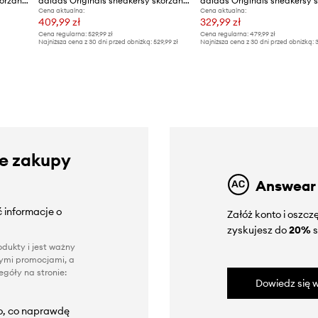
adidas Originals sneakersy skórzane Samba Og
adidas Originals sneakersy skórzane Handball Spezial Bold
Cena aktualna:
Cena aktualna:
409,99 zł
329,99 zł
Cena regularna:
529,99 zł
Cena regularna:
479,99 zł
Najniższa cena z 30 dni przed obniżką:
529,99 zł
Najniższa cena z 30 dni przed obniżką:
3
ze zakupy
Answear
 informacje o
Załóż konto i oszc
zyskujesz do
20%
s
dukty i jest ważny
nnymi promocjami, a
góły na stronie:
Dowiedz się w
to, co naprawdę