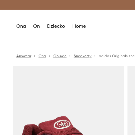
Premium Fashion Benefits >
O
Ona
On
Dziecko
Home
Answear
Ona
Obuwie
Sneakersy
adidas Originals s