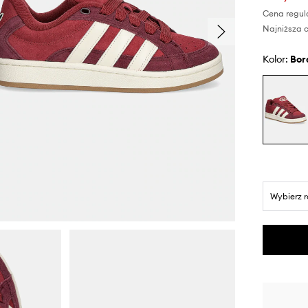
Cena regul
Najniższa c
Kolor:
bo
Wybierz 