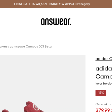
szczędzaj z Answear Club >
FINAL SALE % WIĘKSZE RABATY W APPCE
Dostawa nawet w 24h >
Szczegóły
News
neakersy zamszowe Campus 00S Beta
adidas O
adida
Camp
kolor bord
-15%
Cena aktua
379,99 