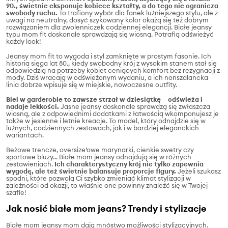
90., świetnie eksponuje kobiece kształty, a do tego nie ogranicza
swobody ruchu.
To trafiony wybór dla fanek luźniejszego stylu, ale z
uwagi na neutralny, dosyć szykowany kolor okażą się też dobrym
rozwiązaniem dla zwolenniczek codziennej elegancji. Białe jeansy
typu mom fit doskonale sprawdzają się wiosną. Potrafią odświeżyć
każdy look!
Jeansy mom fit to wygoda i styl zamknięte w prostym fasonie. Ich
historia sięga lat 80., kiedy swobodny krój z wysokim stanem stał się
odpowiedzią na potrzeby kobiet ceniących komfort bez rezygnacji z
mody. Dziś wracają w odświeżonym wydaniu, a ich nonszalancka
linia dobrze wpisuje się w miejskie, nowoczesne outfity.
Biel w garderobie to zawsze strzał w dziesiątkę – odświeża i
nadaje lekkości.
Jasne
jeansy doskonale sprawdzą się zwłaszcza
wiosną, ale z odpowiednimi dodatkami z łatwością wkomponujesz je
także w jesienne i letnie kreacje. To model, który odnajdzie się w
luźnych, codziennych zestawach, jak i w bardziej eleganckich
wariantach.
Beżowe trencze, oversize’owe marynarki, cienkie swetry czy
sportowe bluzy... Białe mom jeansy odnajdują się w różnych
zestawieniach.
Ich charakterystyczny krój nie tylko zapewnia
wygodę, ale też świetnie balansuje proporcje figury.
Jeżeli szukasz
spodni, które pozwolą Ci szybko zmieniać klimat stylizacji w
zależności od okazji, to właśnie one powinny znaleźć się w Twojej
szafie!
Jak nosić białe mom jeans? Trendy i stylizacje
Białe mom jeansy mom dają mnóstwo możliwości stylizacyjnych.