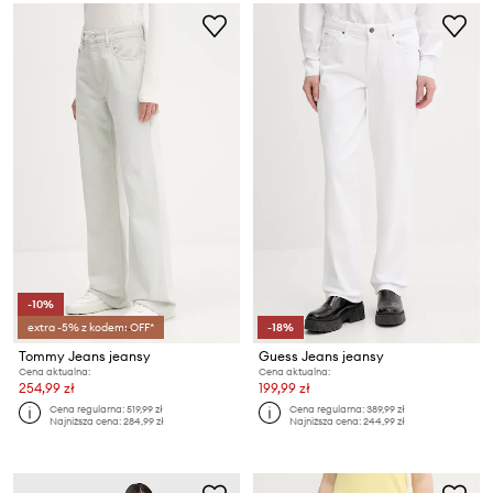
-10%
extra -5% z kodem: OFF*
-18%
Tommy Jeans jeansy
Guess Jeans jeansy
Cena aktualna:
Cena aktualna:
254,99 zł
199,99 zł
Cena regularna:
519,99 zł
Cena regularna:
389,99 zł
Najniższa cena:
284,99 zł
Najniższa cena:
244,99 zł