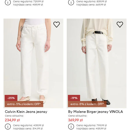
Cena regularna:
729,99 zł
Cena regularna:
839,99 zł
Najniższa cena:
489,99 zł
Najniższa cena:
669,99 zł
-25%
-19%
extra -5% z kodem: OFF*
extra -5% z kodem: OFF*
Calvin Klein Jeans jeansy
By Malene Birger jeansy VINOLA
Cena aktualna:
Cena aktualna:
234,99 zł
369,99 zł
Cena regularna:
439,99 zł
Cena regularna:
799,99 zł
Najniższa cena:
314,99 zł
Najniższa cena:
459,99 zł