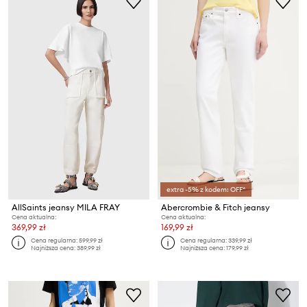
extra -5% z kodem: OFF*
AllSaints jeansy MILA FRAY
Abercrombie & Fitch jeansy
Cena aktualna:
Cena aktualna:
369,99 zł
169,99 zł
Cena regularna:
599,99 zł
Cena regularna:
339,99 zł
Najniższa cena:
389,99 zł
Najniższa cena:
179,99 zł