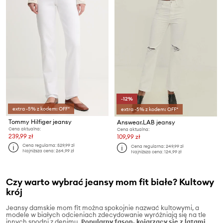
-12%
extra -5% z kodem: OFF*
extra -5% z kodem: OFF*
Tommy Hilfiger jeansy
Answear.LAB jeansy
Cena aktualna:
Cena aktualna:
239,99 zł
109,99 zł
Cena regularna:
529,99 zł
Cena regularna:
249,99 zł
Najniższa cena:
264,99 zł
Najniższa cena:
124,99 zł
Czy warto wybrać jeansy mom fit białe? Kultowy
krój
Jeansy damskie mom fit można spokojnie nazwać kultowymi, a
modele w białych odcieniach zdecydowanie wyróżniają się na tle
innych spodni z denimu.
Popularny fason, kojarzący się z latami