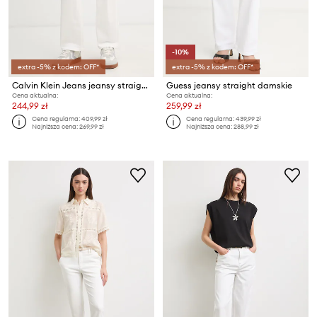
-10%
extra -5% z kodem: OFF*
extra -5% z kodem: OFF*
Calvin Klein Jeans jeansy straight damskie
Guess jeansy straight damskie
Cena aktualna:
Cena aktualna:
244,99 zł
259,99 zł
Cena regularna:
409,99 zł
Cena regularna:
439,99 zł
Najniższa cena:
269,99 zł
Najniższa cena:
288,99 zł