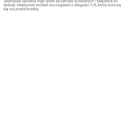
Jeansowe spodnie high waist są szersze w biodrach i zwężanie ku
dołowi. Większość modeli ma nogawki o długości 7/8, które kończą
się tuż przed kostką.