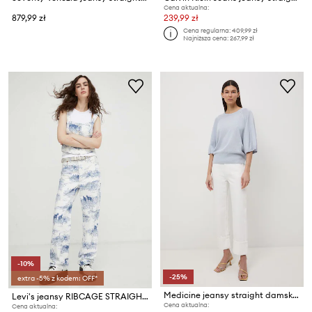
Cena aktualna:
879,99 zł
239,99 zł
Cena regularna:
409,99 zł
Najniższa cena:
267,99 zł
-10%
-25%
extra -5% z kodem: OFF*
Medicine jeansy straight damskie
Levi's jeansy RIBCAGE STRAIGHT ANKLE
Cena aktualna:
Cena aktualna: