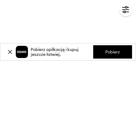
Pobierz aplikację i kupuj
Pobierz
jeszcze łatwiej.
-20%
zniżki** na pierwsze zakupy
za zapis do newslettera.