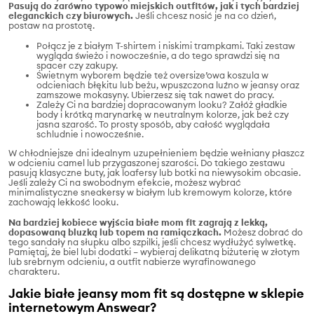
Pasują do zarówno typowo miejskich outfitów, jak i tych bardziej
eleganckich czy biurowych.
Jeśli chcesz nosić je na co dzień,
postaw na prostotę.
Połącz je z białym T-shirtem i niskimi trampkami. Taki zestaw
wygląda świeżo i nowocześnie, a do tego sprawdzi się na
spacer czy zakupy.
Świetnym wyborem będzie też oversize’owa koszula w
odcieniach błękitu lub beżu, wpuszczona luźno w jeansy oraz
zamszowe mokasyny. Ubierzesz się tak nawet do pracy.
Zależy Ci na bardziej dopracowanym looku? Załóż gładkie
body i krótką marynarkę w neutralnym kolorze, jak beż czy
jasna szarość. To prosty sposób, aby całość wyglądała
schludnie i nowocześnie.
W chłodniejsze dni idealnym uzupełnieniem będzie wełniany płaszcz
w odcieniu camel lub przygaszonej szarości. Do takiego zestawu
pasują klasyczne buty, jak loafersy lub botki na niewysokim obcasie.
Jeśli zależy Ci na swobodnym efekcie, możesz wybrać
minimalistyczne sneakersy w białym lub kremowym kolorze, które
zachowają lekkość looku.
Na bardziej kobiece wyjścia białe mom fit zagrają z lekką,
dopasowaną bluzką lub topem na ramiączkach.
Możesz dobrać do
tego sandały na słupku albo szpilki, jeśli chcesz wydłużyć sylwetkę.
Pamiętaj, że biel lubi dodatki – wybieraj delikatną biżuterię w złotym
lub srebrnym odcieniu, a outfit nabierze wyrafinowanego
charakteru.
Jakie białe jeansy mom fit są dostępne w sklepie
internetowym Answear?