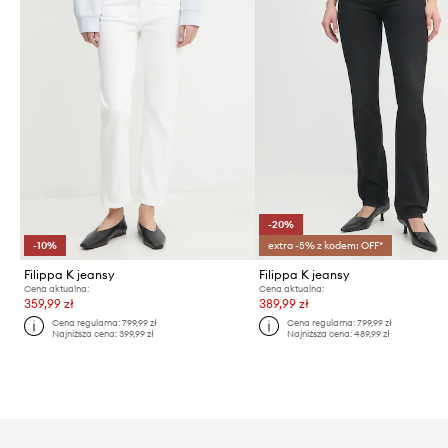
-20%
-10%
extra -5% z kodem: OFF*
Filippa K jeansy
Filippa K jeansy
Cena aktualna:
Cena aktualna:
359,99 zł
389,99 zł
Cena regularna:
799,99 zł
Cena regularna:
799,99 zł
Najniższa cena:
399,99 zł
Najniższa cena:
489,99 zł