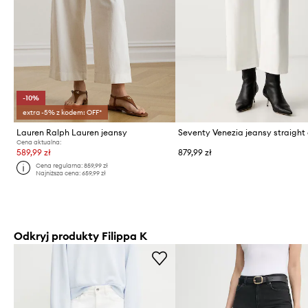
-10%
extra -5% z kodem: OFF*
Lauren Ralph Lauren jeansy
Cena aktualna:
589,99 zł
879,99 zł
Cena regularna:
859,99 zł
Najniższa cena:
659,99 zł
Odkryj produkty Filippa K