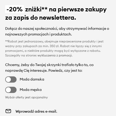
-20%
zniżki** na pierwsze zakupy
za zapis do newslettera.
Dołącz do naszej społeczności, aby otrzymywać informacje o
najnowszych promocjach i produktach.
**Rabat jest jednorazowy, obejmuje nieprzecenione produkty i jest
ważny przy zakupach za min. 350 zł. Rabat nie łączy się z innymi
promocjami, a niektóre produkty mogą być wyłączone z rabatu.
Szczegóły na stronie:
wykluczenia z promocji
.
Chcemy, żeby do Twojej skrzynki trafiało tylko to, co
naprawdę Cię interesuje. Powiedz, czy jest to:
Moda damska
Moda męska
Wybór oferty jest opcjonalny