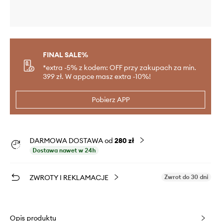
FINAL SALE%
*extra -5% z kodem: OFF przy zakupach za min.
399 zł. W appce masz extra -10%!
Pobierz APP
DARMOWA DOSTAWA od
280 zł
Dostawa nawet w 24h
ZWROTY I REKLAMACJE
Zwrot do 30 dni
Opis produktu