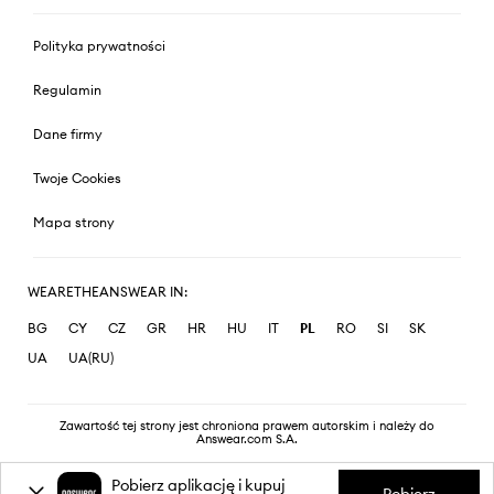
Polityka prywatności
Regulamin
Dane firmy
Twoje Cookies
Mapa strony
WEARETHEANSWEAR IN:
BG
CY
CZ
GR
HR
HU
IT
PL
RO
SI
SK
UA
UA(RU)
Zawartość tej strony jest chroniona prawem autorskim i należy do
Answear.com S.A.
Pobierz aplikację i kupuj