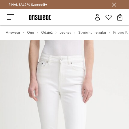
FINAL SALE %
Szczegóły
Oszczędzaj z Answear Club >
Answear
Ona
Odzież
Jeansy
Straight i regular
Filippa K