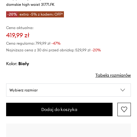
damskie high waist 31771.FK
-20%
extra -5% z kodem: OFF*
Cena aktualna:
419,99 zł
Cena regularna:
799,99 zł
-47%
Najniższa cena z 30 dni przed obniżką:
529,99 zł
 -20%
Kolor:
biały
Tabela rozmiarów
Wybierz rozmiar
Dodaj do koszyka