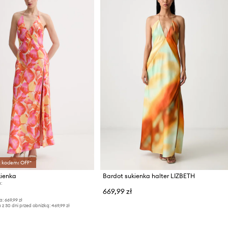
z kodem: OFF*
kienka
Bardot sukienka halter LIZBETH
:
669,99 zł
a:
669,99 zł
 z 30 dni przed obniżką:
469,99 zł