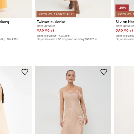
-20%
extra -5% z kodem: OFF*
extra -5% 
iskozą
Twinset sukienka
Cena aktualna:
Cena aktualna
939,99 zł
289,99 zł
Cena regularna:
1469,90 zł
Cena regularn
iżką:
2049,90 zł
Najniższa cena z 30 dni przed obniżką:
1039,90 zł
Najniższa cena