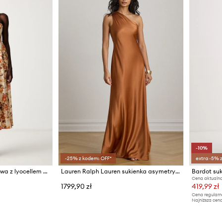
-10%
-25% z kodem: OFF*
extra -5% 
Bardot sukienka gorsetowa z lyocellem LOLA
Lauren Ralph Lauren sukienka asymetryczna
Bardot su
Cena aktualna
1799,90 zł
419,99 zł
Cena regularn
Najniższa cena