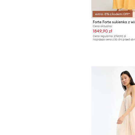
extra -5% z kodem: OFF*
Forte Forte sukienka z w
Cena aktualna:
1849,90 zł
Cena regularna:
2769,90 zł
Najniższa cena z 30 dni przed obn