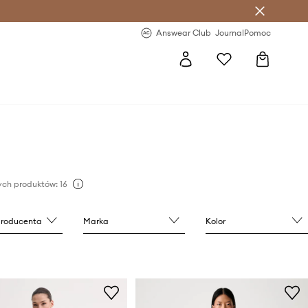
letter >
Regularne nowości >
Answear Club
Journal
Pomoc
ch produktów: 16
producenta
Marka
Kolor