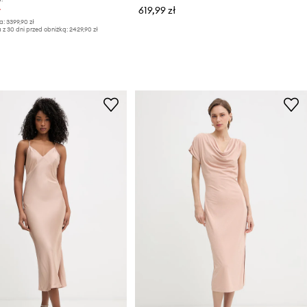
ł
619,99 zł
a:
3399,90 zł
 z 30 dni przed obniżką:
2429,90 zł