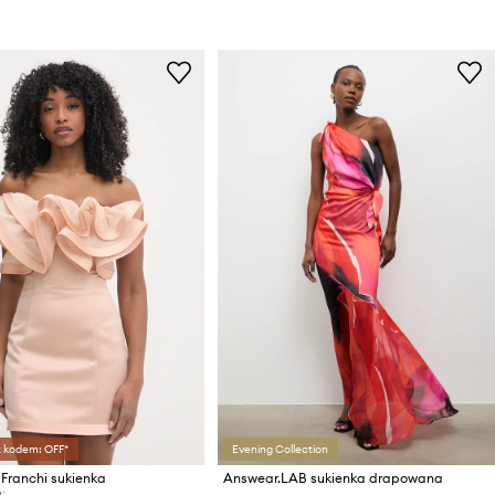
z kodem: OFF*
Evening Collection
 Franchi sukienka
Answear.LAB sukienka drapowana
: