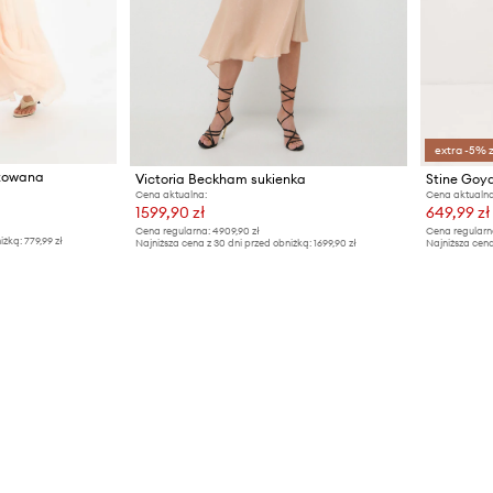
extra -5% 
szowana
Victoria Beckham sukienka
Stine Goy
Cena aktualna:
Cena aktualna
1599,90 zł
649,99 zł
Cena regularna:
4909,90 zł
Cena regularn
iżką:
779,99 zł
Najniższa cena z 30 dni przed obniżką:
1699,90 zł
Najniższa cena