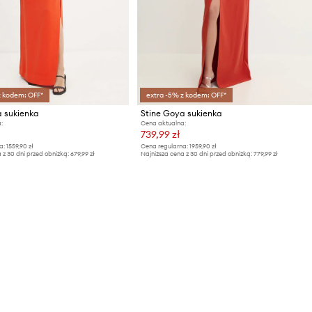
z kodem: OFF*
extra -5% z kodem: OFF*
a sukienka
Stine Goya sukienka
:
Cena aktualna:
739,99 zł
a:
1559,90 zł
Cena regularna:
1959,90 zł
 z 30 dni przed obniżką:
679,99 zł
Najniższa cena z 30 dni przed obniżką:
779,99 zł