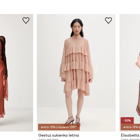
-10%
extra -5% z kodem: OFF*
extra -5% 
Gestuz sukienka letnia
Elisabetta
Cena aktualna:
Cena aktualna