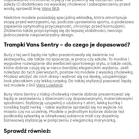
zależy Ci dodatkowo na wysokiej cholewce i zabezpieczeniu przed
wodą, sprawdź linię
Vans SK8
.
Niektóre modele posiadają specjalną wkładkę, która amortyzuje
stopę przed wstrząsami, np. podczas uprawiania sportu, a podeszwa
zapewnia optymalną przyczepność, chroniąc przed kontuzjami.
Żłobienia także przyczyniają się do lepszej stabilności, tworząc
jednocześnie niepowtarzalny design.
Trampki Vans Sentry – do czego je dopasować?
Buty z tej serii będą nie tylko prezentowały się świetnie na
skateparku, ale także na spacerze, w pracy czy szkole. To modne i
wygodne rozwiązanie dla wielbicieli sportowego stylu, a także osób,
które dobrze czują się w nieco bardziej eleganckim wydaniu. Jeśli
należysz do tych pierwszych, postaw na modele z wysoką cholewką.
Możesz włożyć do nich dresy i wybrać się na deskę, uzupełniając
look plecakiem czy lekką czapką. Do takiej stylizacji pasować będą
też modele z linii
Vans Lowland
.
Buty Vans Sentry z niską cholewką równie dobrze prezentować się
będą w zestawieniu z dzwonami czy dopasowanymi, materiałowymi
spodniami. Stylizację uzupełnij o ulubiony t-shirt, lekką kurtkę i
torebkę bądź nerkę – takie wydanie sprawdzi się na wyjście na
miasto czy na uczelnię. Modele o jednolitym kolorze dobrze też
podkreślą sylwetkę w ołówkowej sukience midi czy dopełnią
biznesową stylizację w połączeniu z elegancką marynarką.
Sprawdź również: