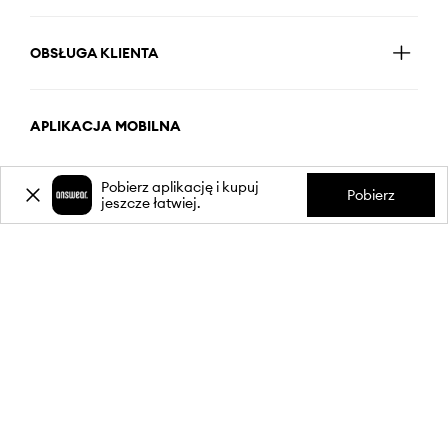
OBSŁUGA KLIENTA
APLIKACJA MOBILNA
Pobierz aplikację i kupuj
Pobierz
jeszcze łatwiej.
OBSERWUJ NAS NA:
Polityka prywatności
Regulamin