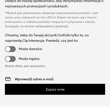
Dołącz do naszej społeczności, aby otrzymywać informacje o
najnowszych promocjach i produktach.
**Rabat jest jednorazowy, obejmuje nieprzecenione produkty i jest
ważny przy zakupach za min. 350 zł. Rabat nie łączy się z innymi
promocjami, a niektóre produkty mogą być wyłączone z rabatu.
Szczegóły na stronie:
wykluczenia z promocji
.
Chcemy, żeby do Twojej skrzynki trafiało tylko to, co
naprawdę Cię interesuje. Powiedz, czy jest to:
Moda damska
Moda męska
Wybór oferty jest opcjonalny
Zapisz mnie