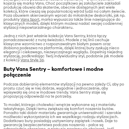
kojarzy się marka Vans. Choć początkowo jej założyciele zakładali
produkcję obuwia dla skaterów, obecnie dostępnych jest wiele
kolekcji, które cieszą się popularnością wśród ludzi na całym świecie.
Poza obuwiem skierowanym wprost do miłośników deskorolki, jak np.
produkty
Vans Sport
, marka wypuszcza także linie nawiązujące do
klasycznych modeli, dzięki którym możesz nadać swojej codziennej
stylizacji niepowtarzalnego charakteru.
Jedną z nich jest właśnie kolekcja Vans Sentry, która łączy
ponadczasowość z nutą świeżości. Modele z tej linii cechuje
klasyczne wzornictwo z rozpoznawalnym białym pasem oraz
żłobiona podeszwa na platformie, dzięki której buty zyskują nieco
elegancji i ciekawego, niezwyczajnego wyglądu. Dopełnią niejedną
stylizację, podkreślając Twój indywidualny styl, podobnie jak modele
z kolekcji
Vans Style 36
.
Buty Vans Sentry – komfortowe i modne
połączenie
Podczas dobierania elementów stylizacji na pewno zależy Ci, aby po
prostu czuć się w niej dobrze, wygodnie i jednocześnie, aby
wpisywała się ona w modowe trendy. Vans Sentry staje się
propozycją odpowiedzi na te potrzeby.
To model, którego cholewka i wnętrze wykonane są z materiału
tekstylnego. Dzięki temu zwiększa się komfort noszenia butów.
Ponadto taki dobór materiału gwarantuje uniwersalność i szerokie
możliwości wykorzystania ich we wszelkiego rodzaju stylizacjach.
Dodatkowo buty posiadają usztywniany zapiętek i nosek. Daje to
gwarancję bezpieczeństwa podczas noszenia – palce są
odpowiednio chronione, a pięty nie powinny się obcierać. Jeśli