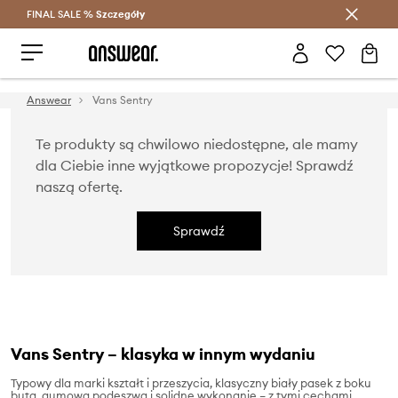
FINAL SALE %
Szczegóły
Oszczędzaj z Answear Club >
Answear
Vans Sentry
Te produkty są chwilowo niedostępne, ale mamy
dla Ciebie inne wyjątkowe propozycje! Sprawdź
naszą ofertę.
Sprawdź
Vans Sentry – klasyka w innym wydaniu
Typowy dla marki kształt i przeszycia, klasyczny biały pasek z boku
buta, gumowa podeszwa i solidne wykonanie – z tymi cechami