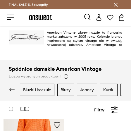
FINAL SALE %
Szczegóły
Oszczędzaj z Answear Club >
American Vintage wbrew nazwie to francuska
marka założona w 2005 roku. Kolekcje brandu
inspirowane są stylem vintage ale w świeżej,
nowoczesnej odsłonie. American Vintage to
doskonała jakość materiałów oraz ponadczasowe kroje.
Spódnice damskie American Vintage
Liczba wybranych produktów: 1
bluzki i koszule
bluzy
jeansy
kurtki
su
Filtry