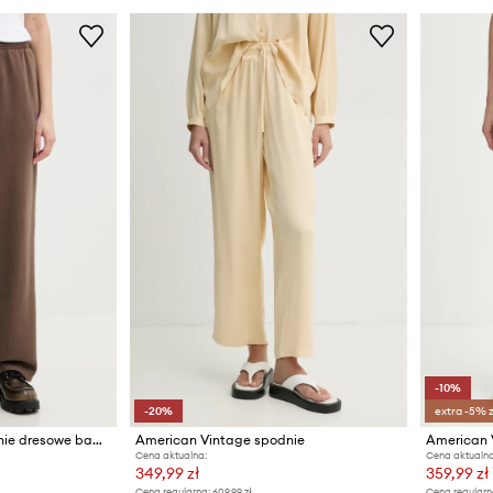
-10%
-20%
extra -5% 
American Vintage spodnie dresowe bawełniane
American Vintage spodnie
Cena aktualna:
Cena aktualna
349,99 zł
359,99 zł
Cena regularna:
609,99 zł
Cena regularn