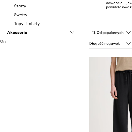
doskonała jak
Szorty
ponadczasowe kr
Swetry
Topy i t-shirty
Akcesoria
Od popularnych
On
Czapki i kapelusze
Długość nogawek
Odzież
Torebki
Akcesoria
Bluzy
Koszule
Czapki i kapelusze
Kurtki
Szaliki i chusty
Skarpetki
Spodnie
Swetry
Szorty
T-shirty i polo