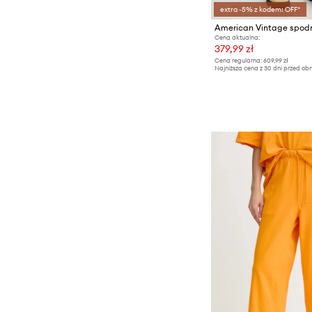
extra -5% z kodem: OFF*
Cena aktualna:
379,99 zł
Cena regularna:
609,99 zł
Najniższa cena z 30 dni przed obn