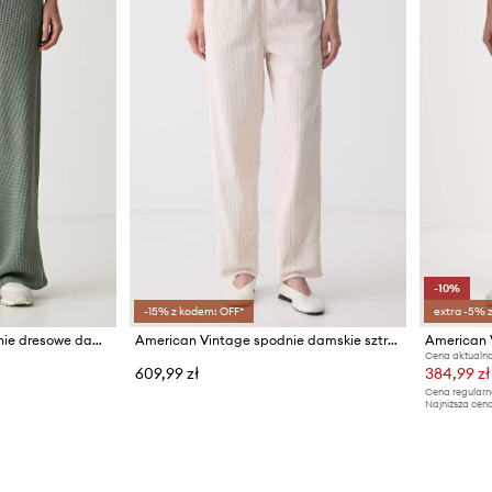
-10%
-15% z kodem: OFF*
extra -5% 
American Vintage spodnie dresowe damskie bawełniane
American Vintage spodnie damskie sztruksowe
Cena aktualna
609,99 zł
384,99 zł
Cena regularn
Najniższa cena