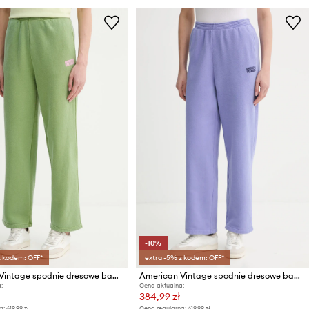
-10%
z kodem: OFF*
extra -5% z kodem: OFF*
American Vintage spodnie dresowe bawełniane
American Vintage spodnie dresowe bawełniane
:
Cena aktualna:
384,99 zł
a:
619,99 zł
Cena regularna:
619,99 zł