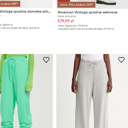
z kodem: OFF*
extra -5% z kodem: OFF*
American Vintage spodnie damskie sztruksowe
American Vintage spodnie wełniane
:
Cena aktualna:
579,99 zł
a:
559,99 zł
Cena regularna:
979,99 zł
 z 30 dni przed obniżką:
364,99 zł
Najniższa cena z 30 dni przed obniżką:
979,99 zł