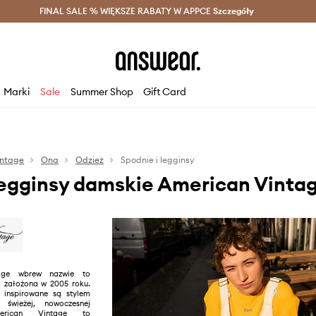
szczędzaj z Answear Club >
FINAL SALE % WIĘKSZE RABATY W APPCE
Dostawa nawet w 24h >
Szczegóły
News
Marki
Sale
Summer Shop
Gift Card
intage
Ona
Odzież
Spodnie i legginsy
legginsy damskie American Vinta
age wbrew nazwie to
 założona w 2005 roku.
 inspirowane są stylem
 świeżej, nowoczesnej
merican Vintage to