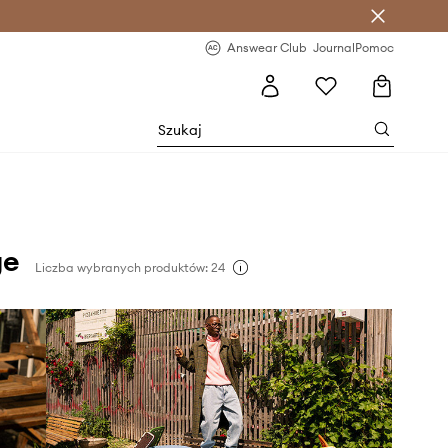
letter >
Regularne nowości >
Answear Club
Journal
Pomoc
ge
Liczba wybranych produktów: 24