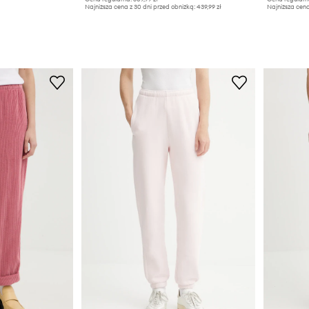
Najniższa cena z 30 dni przed obniżką:
439,99 zł
Najniższa cena