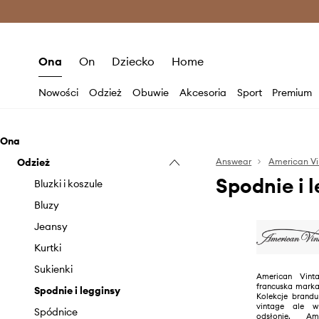
Premium Fashion Benefits >
O
Ona
On
Dziecko
Home
Nowości
Odzież
Obuwie
Akcesoria
Sport
Premium
Ona
Odzież
Answear
American V
Spodnie i 
Bluzki i koszule
Bluzy
Jeansy
Kurtki
Sukienki
American Vint
francuska marka
Spodnie i legginsy
Kolekcje brandu
vintage ale w
Spódnice
odsłonie. A