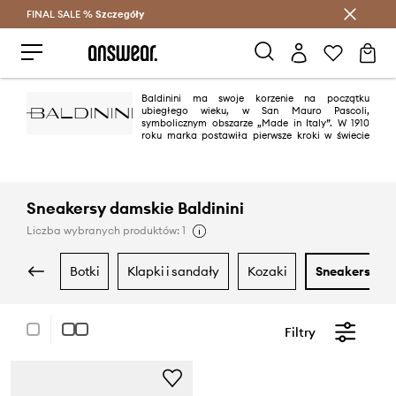
FINAL SALE %
Szczegóły
Oszczędzaj z Answear Club >
Baldinini ma swoje korzenie na początku
ubiegłego wieku, w San Mauro Pascoli,
symbolicznym obszarze „Made in Italy”. W 1910
roku marka postawiła pierwsze kroki w świecie
obuwia, wykonując ręcznie elementy na zamówienie. Zaczęło się od
małego warsztatu, a dziś Baldinini stała się jedną z najlepszych włoskich
marek obuwniczych.
Sneakersy damskie Baldinini
Liczba wybranych produktów: 1
botki
klapki i sandały
kozaki
sneakersy
Filtry