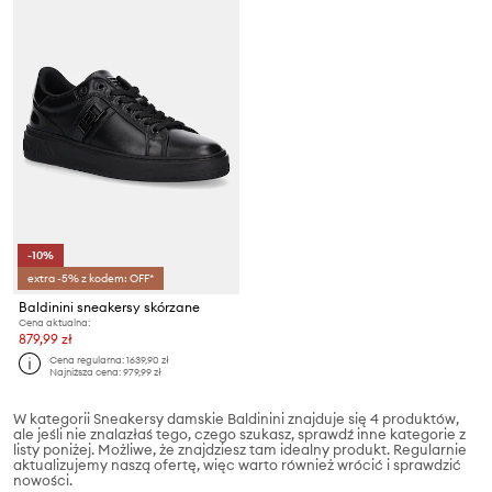
-10%
extra -5% z kodem: OFF*
Baldinini sneakersy skórzane
Cena aktualna:
879,99 zł
Cena regularna:
1639,90 zł
Najniższa cena:
979,99 zł
W kategorii Sneakersy damskie Baldinini znajduje się 4 produktów,
ale jeśli nie znalazłaś tego, czego szukasz, sprawdź inne kategorie z
listy poniżej. Możliwe, że znajdziesz tam idealny produkt. Regularnie
aktualizujemy naszą ofertę, więc warto również wrócić i sprawdzić
nowości.