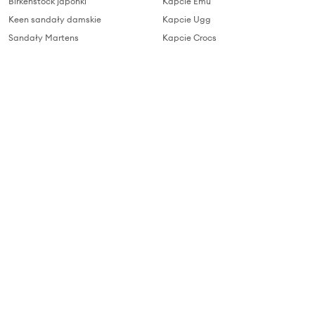
Birkenstock japonki
Kapcie Emu
Keen sandały damskie
Kapcie Ugg
Sandały Martens
Kapcie Crocs