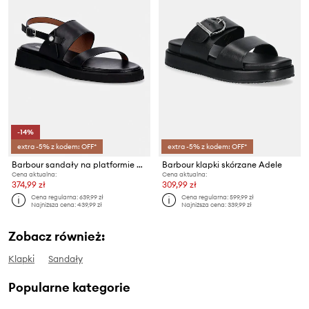
-14%
extra -5% z kodem: OFF*
extra -5% z kodem: OFF*
Barbour sandały na platformie damskie skórzane Dakota
Barbour klapki skórzane Adele
Cena aktualna:
Cena aktualna:
374,99 zł
309,99 zł
Cena regularna:
639,99 zł
Cena regularna:
599,99 zł
Najniższa cena:
439,99 zł
Najniższa cena:
339,99 zł
Zobacz również:
Klapki
Sandały
Popularne kategorie