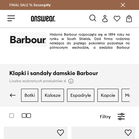
FINAL SALE %
Szczegóły
Oszczędzaj z Answear Club >
Historia Barbour rozpoczęła się w 1894 roku na
rynku w South Shields. Dziś firma rodzinna
należąca do piątego pokolenia pozostaje na
północnym wschodzie, a siedziba Barbour
znajduje się w Simonside w South Shields. Barbour ma obecnie sklepy
detaliczne w ponad 55 krajach na całym świecie, w tym w Wielkiej Brytanii,
Stanach Zjednoczonych, Niemczech, Holandii, Austrii, Francji, Włoszech,
Hiszpanii, Argentynie, Nowej Zelandii i Japonii. Barbour pozostaje wierna
swoim podstawowym wartościom jako firma rodzinna, która opowiada się
Klapki i sandały damskie Barbour
za wyjątkowymi wartościami brytyjskiej wsi i wnosi cechy dowcipu,
stanowczości i przepychu do swojej pięknej oraz funkcjonalnej odzieży.
Liczba wybranych produktów: 6
botki
kalosze
espadryle
kapcie
mokas
Filtry