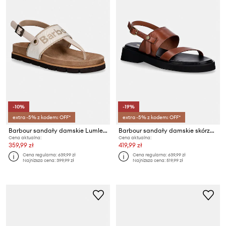
-10%
-19%
extra -5% z kodem: OFF*
extra -5% z kodem: OFF*
Barbour sandały damskie Lumley
Barbour sandały damskie skórzane Dakota
Cena aktualna:
Cena aktualna:
359,99 zł
419,99 zł
Cena regularna:
639,99 zł
Cena regularna:
639,99 zł
Najniższa cena:
399,99 zł
Najniższa cena:
519,99 zł