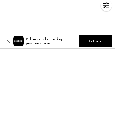
Pobierz aplikację i kupuj
Pobierz
jeszcze łatwiej.
-20%
zniżki** na pierwsze zakupy
za zapis do newslettera.