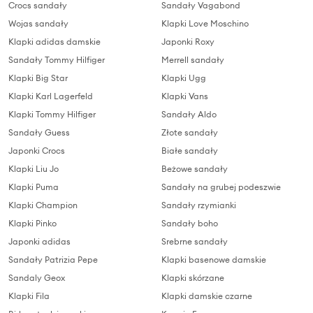
Crocs sandały
Sandały Vagabond
Wojas sandały
Klapki Love Moschino
Klapki adidas damskie
Japonki Roxy
Sandały Tommy Hilfiger
Merrell sandały
Klapki Big Star
Klapki Ugg
Klapki Karl Lagerfeld
Klapki Vans
Klapki Tommy Hilfiger
Sandały Aldo
Sandały Guess
Złote sandały
Japonki Crocs
Białe sandały
Klapki Liu Jo
Beżowe sandały
Klapki Puma
Sandały na grubej podeszwie
Klapki Champion
Sandały rzymianki
Klapki Pinko
Sandały boho
Japonki adidas
Srebrne sandały
Sandały Patrizia Pepe
Klapki basenowe damskie
Sandaly Geox
Klapki skórzane
Klapki Fila
Klapki damskie czarne